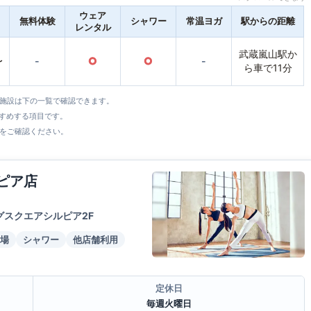
ウェア
無料体験
シャワー
常温ヨガ
駅からの距離
レンタル
武蔵嵐山駅か
〜
-
○
○
-
ら車で11分
全施設は下の一覧で確認できます。
すすめする項目です。
をご確認ください。
ピア店
グスクエアシルピア2F
場
シャワー
他店舗利用
定休日
毎週火曜日