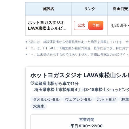
施設名
リンク
料金目安
ホットヨガスタジオ
4,800円
公式
予約
LAVA東松山シルピア
店
※上記には、施設運営者から情報提供のあった施設を掲載しています。
※「○」は、FIT PALETTE編集部が独自の調査・基準に基づき、特にお
※「－」は未提供を示すものではありません。詳細は各施設の公式サイト
ホットヨガスタジオ LAVA東松山シル
武蔵嵐山駅から車で11分
埼玉県東松山市松葉町4丁目3-18東松山ショッピン
タオルレンタル
ウェアレンタル
ホットヨガ
駐車
水素水
営業時間
平日 9:00〜22:00