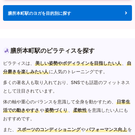
膳所本町駅のヨガを目的別に探す
膳所本町駅のピラティスを探す
ピラティスは、
美しい姿勢やボディラインを目指したい人
、
自
分磨きを楽しみたい人
に人気のトレーニングです。
多くの著名人も取り入れており、SNSでも話題のフィットネス
として注目されています。
体の軸や重心のバランスを意識して全身を動かすため、
日常生
活での動きやすさ
や
姿勢づくり
、
柔軟性
を意識したい人にも
おすすめです。
また、
スポーツのコンディショニング
や
パフォーマンス向上
を