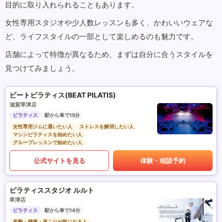
目的に取り入れられることもあります。
女性専用スタジオや少人数レッスンも多く、かわいいウェアな
ど、ライフスタイルの一部として楽しめるのも魅力です。
店舗によって特徴が異なるため、まずは自分に合うスタイルを
見つけてみましょう。
ビートピラティス(BEAT PILATIS)
滋賀草津店
ピラティス
駅から車で15分
女性専用ジムに通いたい人
ストレスを解消したい人
マシンピラティスを始めたい人
グループレッスンで始めたい人
公式サイトを見る
体験・相談予約
ピラティススタジオ ルルト
草津店
ピラティス
駅から車で14分
姿勢・腰痛・肩こりが気になる人