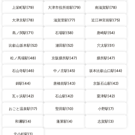
上栄町駅(79)
大津市役所前駅(79)
南滋賀駅(78)
大津京駅(78)
滋賀里駅(77)
近江神宮前駅(75)
島ノ関駅(71)
石場駅(58)
唐崎駅(54)
比叡山坂本駅(52)
瀬田駅(52)
穴太駅(51)
松ノ馬場駅(48)
京阪膳所駅(47)
膳所駅(47)
石山寺駅(46)
中ノ庄駅(45)
坂本比叡山口駅(44)
錦駅(44)
唐橋前駅(43)
京阪石山駅(42)
瓦ヶ浜駅(42)
石山駅(42)
粟津駅(42)
おごと温泉駅(17)
堅田駅(10)
小野駅(7)
和邇駅(4)
蓬莱駅(4)
志賀駅(3)
北小松駅(1)