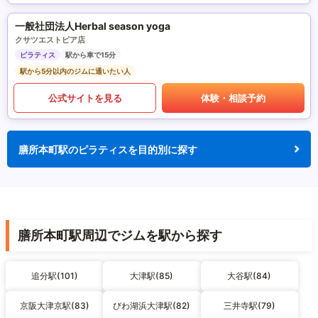
一般社団法人Herbal season yoga
クサツエストピア店
ピラティス
駅から車で15分
駅から5分以内のジムに通いたい人
公式サイトを見る
体験・相談予約
膳所本町駅のピラティスを目的別に探す
膳所本町駅周辺でジムを駅から探す
追分駅(101)
大津駅(85)
大谷駅(84)
京阪大津京駅(83)
びわ湖浜大津駅(82)
三井寺駅(79)