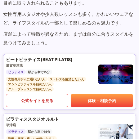
目的に取り入れられることもあります。
女性専用スタジオや少人数レッスンも多く、かわいいウェアな
ど、ライフスタイルの一部として楽しめるのも魅力です。
店舗によって特徴が異なるため、まずは自分に合うスタイルを
見つけてみましょう。
ビートピラティス(BEAT PILATIS)
滋賀草津店
ピラティス
駅から車で15分
女性専用ジムに通いたい人
ストレスを解消したい人
マシンピラティスを始めたい人
グループレッスンで始めたい人
公式サイトを見る
体験・相談予約
ピラティススタジオ ルルト
草津店
ピラティス
駅から車で14分
姿勢・腰痛・肩こりが気になる人