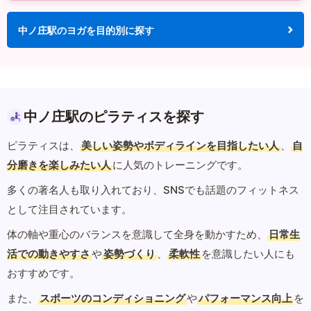
中ノ庄駅のヨガを目的別に探す
中ノ庄駅のピラティスを探す
ピラティスは、
美しい姿勢やボディラインを目指したい人
、
自
分磨きを楽しみたい人
に人気のトレーニングです。
多くの著名人も取り入れており、SNSでも話題のフィットネス
として注目されています。
体の軸や重心のバランスを意識して全身を動かすため、
日常生
活での動きやすさ
や
姿勢づくり
、
柔軟性
を意識したい人にも
おすすめです。
また、
スポーツのコンディショニング
や
パフォーマンス向上
を