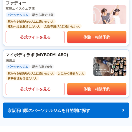
ファディー
草津エイスクエア店
パーソナルジム
駅から車で15分
駅から5分以内のジムに通いたい人
運動不足を解消したい人
女性専用ジムに通いたい人
公式サイトを見る
体験・相談予約
マイボディラボ (MYBODYLABO)
瀬田店
パーソナルジム
駅から車で6分
駅から5分以内のジムに通いたい人
とにかく痩せたい人
食事管理も任せたい人
公式サイトを見る
体験・相談予約
京阪石山駅のパーソナルジムを目的別に探す