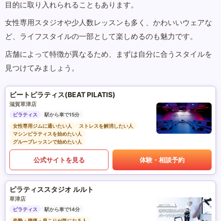
目的に取り入れられることもあります。
女性専用スタジオや少人数レッスンも多く、かわいいウェアな
ど、ライフスタイルの一部として楽しめるのも魅力です。
店舗によって特徴が異なるため、まずは自分に合うスタイルを
見つけてみましょう。
ビートピラティス(BEAT PILATIS)
滋賀草津店
ピラティス
駅から車で15分
女性専用ジムに通いたい人
ストレスを解消したい人
マシンピラティスを始めたい人
グループレッスンで始めたい人
公式サイトを見る
体験・相談予約
ピラティススタジオ ルルト
草津店
ピラティス
駅から車で14分
姿勢・腰痛・肩こりが気になる人