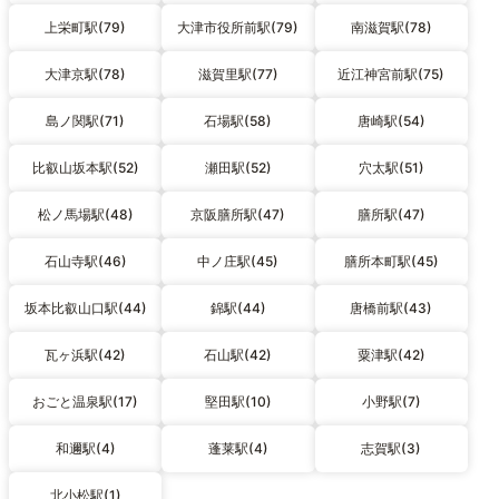
上栄町駅(79)
大津市役所前駅(79)
南滋賀駅(78)
大津京駅(78)
滋賀里駅(77)
近江神宮前駅(75)
島ノ関駅(71)
石場駅(58)
唐崎駅(54)
比叡山坂本駅(52)
瀬田駅(52)
穴太駅(51)
松ノ馬場駅(48)
京阪膳所駅(47)
膳所駅(47)
石山寺駅(46)
中ノ庄駅(45)
膳所本町駅(45)
坂本比叡山口駅(44)
錦駅(44)
唐橋前駅(43)
瓦ヶ浜駅(42)
石山駅(42)
粟津駅(42)
おごと温泉駅(17)
堅田駅(10)
小野駅(7)
和邇駅(4)
蓬莱駅(4)
志賀駅(3)
北小松駅(1)