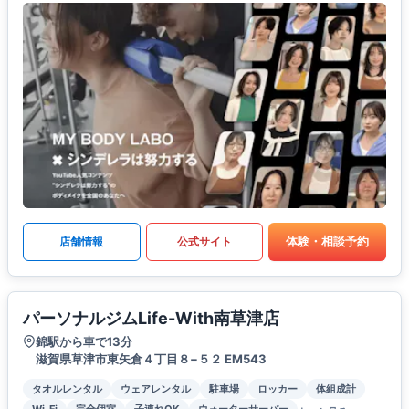
体験・相談予約
店舗情報
公式サイト
パーソナルジムLife-With南草津店
錦駅から車で13分
滋賀県草津市東矢倉４丁目８−５２ EM543
タオルレンタル
ウェアレンタル
駐車場
ロッカー
体組成計
Wi-Fi
完全個室
子連れOK
ウォーターサーバー