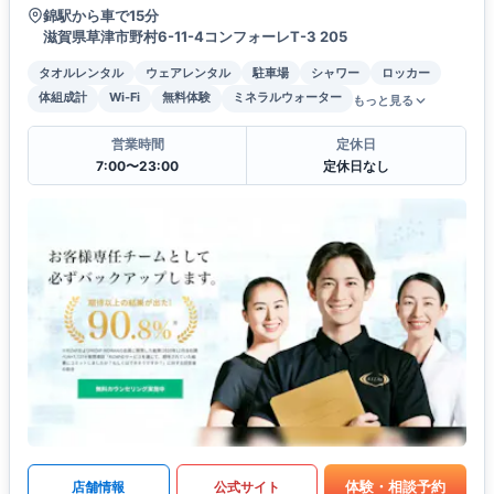
錦駅から車で15分
滋賀県草津市野村6-11-4コンフォーレT-3 205
タオルレンタル
ウェアレンタル
駐車場
シャワー
ロッカー
体組成計
Wi-Fi
無料体験
ミネラルウォーター
もっと見る
営業時間
定休日
7:00〜23:00
定休日なし
体験・相談予約
店舗情報
公式サイト