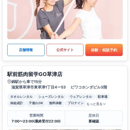
体験・相談予約
店舗情報
公式サイト
駅前筋肉留学GO草津店
錦駅から車で15分
滋賀県草津市東草津1丁目4ー53 ビワコホンダビル3階
タオルレンタル
シューズレンタル
ウェアレンタル
駐車場
体組成計
子連れOK
無料体験
プロテイン
もっと見る
営業時間
定休日
7:00〜23:00(最終受付22:00)
要確認