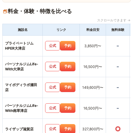
料金・体験・特徴を比べる
スクロールできます →
施設名
リンク
料金目安
無料体験
プライベートジム
-
公式
予約
3,850円〜
HPER大津店
パーソナルジムLife-
-
公式
予約
16,500円〜
With大津店
マイボディラボ瀬田
-
公式
予約
149,600円〜
店
パーソナルジムLife-
-
公式
予約
16,500円〜
With南草津店
○
公式
予約
ライザップ滋賀店
327,800円〜