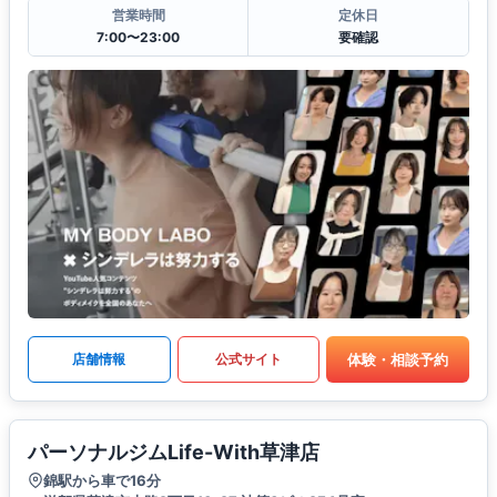
営業時間
定休日
7:00〜23:00
要確認
体験・相談予約
店舗情報
公式サイト
パーソナルジムLife-With草津店
錦駅から車で16分