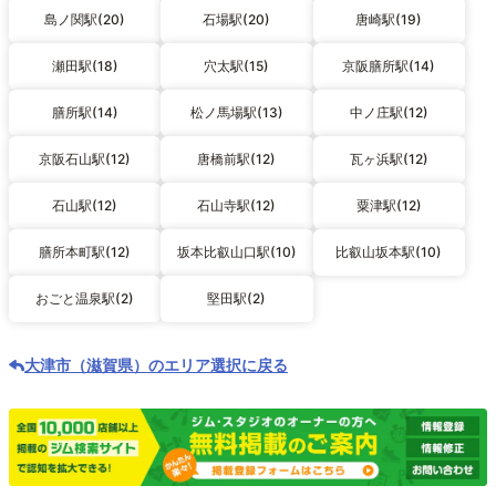
島ノ関駅(20)
石場駅(20)
唐崎駅(19)
瀬田駅(18)
穴太駅(15)
京阪膳所駅(14)
膳所駅(14)
松ノ馬場駅(13)
中ノ庄駅(12)
京阪石山駅(12)
唐橋前駅(12)
瓦ヶ浜駅(12)
石山駅(12)
石山寺駅(12)
粟津駅(12)
膳所本町駅(12)
坂本比叡山口駅(10)
比叡山坂本駅(10)
おごと温泉駅(2)
堅田駅(2)
大津市（滋賀県）のエリア選択に戻る