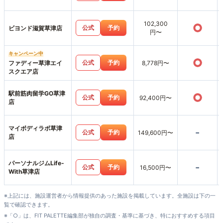
102,300
○
公式
予約
ビヨンド滋賀草津店
円〜
キャンペーン中
○
公式
予約
ファディー草津エイ
8,778円〜
スクエア店
駅前筋肉留学GO草津
○
公式
予約
92,400円〜
店
マイボディラボ草津
-
公式
予約
149,600円〜
店
パーソナルジムLife-
-
公式
予約
16,500円〜
With草津店
※上記には、施設運営者から情報提供のあった施設を掲載しています。全施設は下の一
覧で確認できます。
※「○」は、FIT PALETTE編集部が独自の調査・基準に基づき、特におすすめする項目