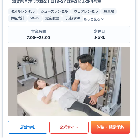
滋賀県草津市大路2丁目13-27 辻第3ビル2F4号室
タオルレンタル
シューズレンタル
ウェアレンタル
駐車場
体組成計
Wi-Fi
完全個室
子連れOK
もっと見る
営業時間
定休日
7:00〜23:00
不定休
体験・相談予約
店舗情報
公式サイト