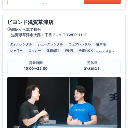
ビヨンド滋賀草津店
錦駅から車で15分
滋賀県草津市大路１丁目７−１ TOWER111 1F
タオルレンタル
シューズレンタル
ウェアレンタル
駐車場
シャワー
ロッカー
体組成計
Wi-Fi
子連れOK
もっと見る
営業時間
定休日
10:00〜22:00
定休日なし