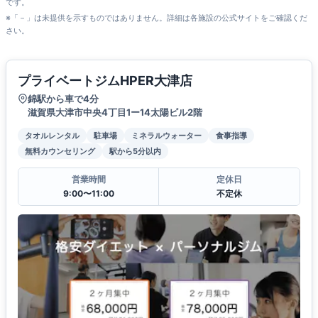
です。
※「－」は未提供を示すものではありません。詳細は各施設の公式サイトをご確認くだ
さい。
プライベートジムHPER大津店
錦駅から車で4分
滋賀県大津市中央4丁目1ー14太陽ビル2階
タオルレンタル
駐車場
ミネラルウォーター
食事指導
無料カウンセリング
駅から5分以内
営業時間
定休日
9:00〜11:00
不定休