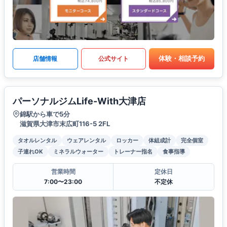
体験・相談予約
店舗情報
公式サイト
パーソナルジムLife-With大津店
錦駅から車で5分
滋賀県大津市末広町116-5 2FL
タオルレンタル
ウェアレンタル
ロッカー
体組成計
完全個室
子連れOK
ミネラルウォーター
トレーナー指名
食事指導
営業時間
定休日
7:00〜23:00
不定休