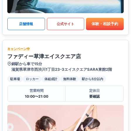
体験・相談予約
店舗情報
公式サイト
キャンペーン中
ファディー草津エイスクエア店
錦駅から車で15分
滋賀県草津市西渋川1丁目23-3エイスクエアSARA東館2階
駐車場
ロッカー
体組成計
無料体験
駅から5分以内
営業時間
定休日
10:00〜21:00
要確認