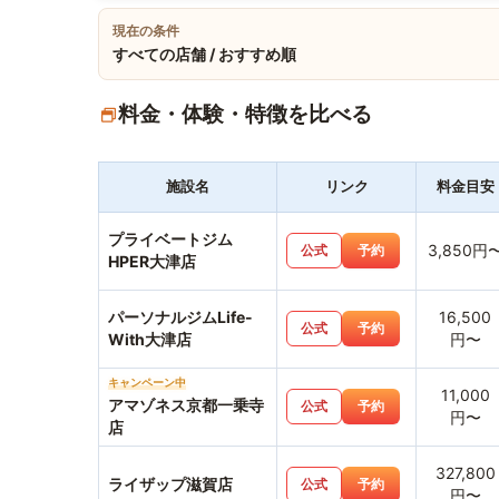
現在の条件
すべての店舗 / おすすめ順
料金・体験・特徴を比べる
施設名
リンク
料金目安
プライベートジム
3,850円
公式
予約
HPER大津店
パーソナルジムLife-
16,500
公式
予約
With大津店
円〜
キャンペーン中
11,000
アマゾネス京都一乗寺
公式
予約
円〜
店
327,800
ライザップ滋賀店
公式
予約
円〜