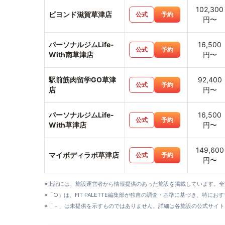
102,300
ビヨンド滋賀草津店
公式
予約
円〜
パーソナルジムLife-
16,500
公式
予約
With南草津店
円〜
駅前筋肉留学GO草津
92,400
公式
予約
店
円〜
パーソナルジムLife-
16,500
公式
予約
With草津店
円〜
149,600
マイボディラボ草津店
公式
予約
円〜
※上記には、施設運営者から情報提供のあった施設を掲載しています。
※「○」は、FIT PALETTE編集部が独自の調査・基準に基づき、特にお
※「－」は未提供を示すものではありません。詳細は各施設の公式サイト