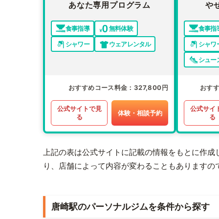
あなた専用プログラム
や
食事指導
無料体験
食事指
シャワー
ウェアレンタル
シャワ
シュー
おすすめコース料金
327,800円
おす
公式サイトで見
公式サイ
体験・相談予約
る
る
上記の表は公式サイトに記載の情報をもとに作成
り、店舗によって内容が変わることもありますの
唐崎駅のパーソナルジムを条件から探す