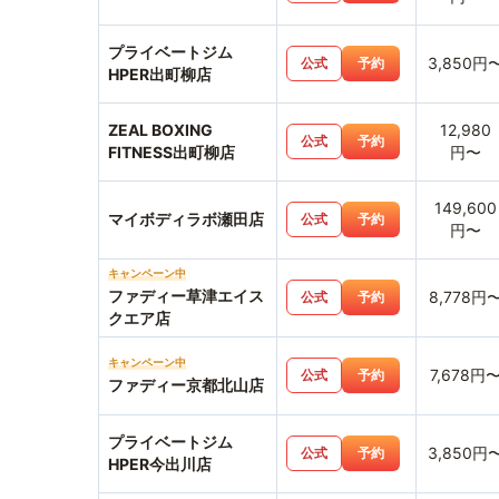
プライベートジム
3,850円
公式
予約
HPER出町柳店
ZEAL BOXING
12,980
公式
予約
FITNESS出町柳店
円〜
149,600
マイボディラボ瀬田店
公式
予約
円〜
キャンペーン中
ファディー草津エイス
8,778円
公式
予約
クエア店
キャンペーン中
7,678円
公式
予約
ファディー京都北山店
プライベートジム
3,850円
公式
予約
HPER今出川店