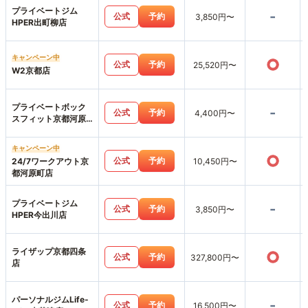
プライベートジム
-
公式
予約
3,850円〜
HPER出町柳店
キャンペーン中
○
公式
予約
25,520円〜
W2京都店
プライベートボック
-
公式
予約
4,400円〜
スフィット京都河原
町店
キャンペーン中
○
公式
予約
24/7ワークアウト京
10,450円〜
都河原町店
プライベートジム
-
公式
予約
3,850円〜
HPER今出川店
ライザップ京都四条
○
公式
予約
327,800円〜
店
パーソナルジムLife-
-
公式
予約
16,500円〜