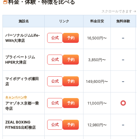
料金・体験・特徴を比べる
スクロールできます →
施設名
リンク
料金目安
無料体験
パーソナルジムLife-
-
公式
予約
16,500円〜
With大津店
プライベートジム
-
公式
予約
3,850円〜
HPER大津店
マイボディラボ瀬田
-
公式
予約
149,600円〜
店
キャンペーン中
○
公式
予約
アマゾネス京都一乗
11,000円〜
寺店
ZEAL BOXING
-
公式
予約
12,980円〜
FITNESS出町柳店