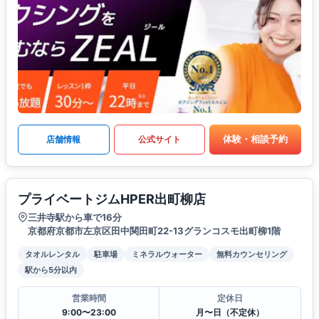
体験・相談予約
店舗情報
公式サイト
プライベートジムHPER出町柳店
三井寺駅から車で16分
京都府京都市左京区田中関田町22-13グランコスモ出町柳1階
タオルレンタル
駐車場
ミネラルウォーター
無料カウンセリング
駅から5分以内
営業時間
定休日
9:00〜23:00
月〜日（不定休）