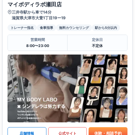
マイボディラボ瀬田店
三井寺駅から車で14分
滋賀県大津市大萱1丁目19ー19
トレーナー指名
食事指導
無料カウンセリング
駅から5分以内
営業時間
定休日
8:00〜23:00
不定休
体験・相談予約
店舗情報
公式サイト