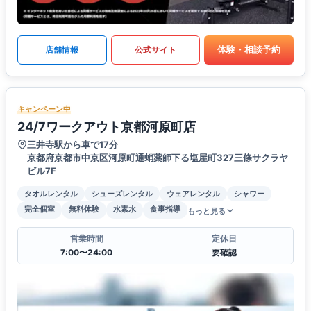
体験・相談予約
店舗情報
公式サイト
キャンペーン中
24/7ワークアウト京都河原町店
三井寺駅から車で17分
京都府京都市中京区河原町通蛸薬師下る塩屋町327三條サクラヤ
ビル7F
タオルレンタル
シューズレンタル
ウェアレンタル
シャワー
完全個室
無料体験
水素水
食事指導
もっと見る
営業時間
定休日
7:00〜24:00
要確認