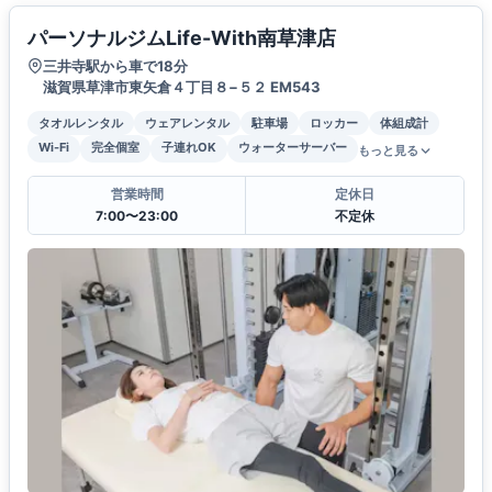
パーソナルジムLife-With南草津店
三井寺駅から車で18分
滋賀県草津市東矢倉４丁目８−５２ EM543
タオルレンタル
ウェアレンタル
駐車場
ロッカー
体組成計
Wi-Fi
完全個室
子連れOK
ウォーターサーバー
もっと見る
営業時間
定休日
7:00〜23:00
不定休