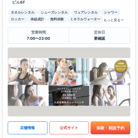
ビル8F
タオルレンタル
シューズレンタル
ウェアレンタル
シャワー
ロッカー
体組成計
無料体験
ミネラルウォーター
もっと見る
営業時間
定休日
7:00〜23:00
要確認
体験・相談予約
店舗情報
公式サイト