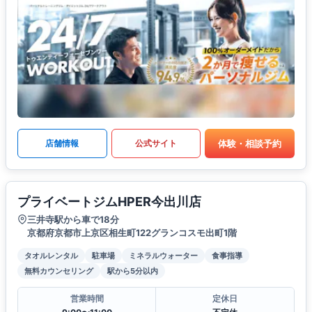
体験・相談予約
店舗情報
公式サイト
プライベートジムHPER今出川店
三井寺駅から車で18分
京都府京都市上京区相生町122グランコスモ出町1階
タオルレンタル
駐車場
ミネラルウォーター
食事指導
無料カウンセリング
駅から5分以内
営業時間
定休日