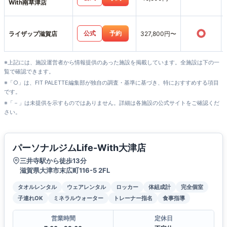
With南草津店
○
公式
予約
ライザップ滋賀店
327,800円〜
※上記には、施設運営者から情報提供のあった施設を掲載しています。全施設は下の一
覧で確認できます。
※「○」は、FIT PALETTE編集部が独自の調査・基準に基づき、特におすすめする項目
です。
※「－」は未提供を示すものではありません。詳細は各施設の公式サイトをご確認くだ
さい。
パーソナルジムLife-With大津店
三井寺駅から徒歩13分
滋賀県大津市末広町116-5 2FL
タオルレンタル
ウェアレンタル
ロッカー
体組成計
完全個室
子連れOK
ミネラルウォーター
トレーナー指名
食事指導
営業時間
定休日