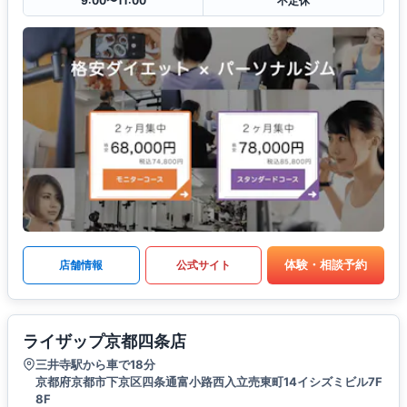
9:00〜11:00
不定休
体験・相談予約
店舗情報
公式サイト
ライザップ京都四条店
三井寺駅から車で18分
京都府京都市下京区四条通富小路西入立売東町14イシズミビル7F
8F