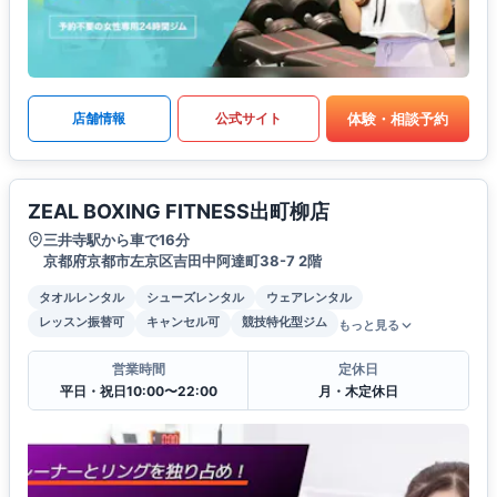
体験・相談予約
店舗情報
公式サイト
ZEAL BOXING FITNESS出町柳店
三井寺駅から車で16分
京都府京都市左京区吉田中阿達町38-7 2階
タオルレンタル
シューズレンタル
ウェアレンタル
レッスン振替可
キャンセル可
競技特化型ジム
もっと見る
営業時間
定休日
平日・祝日10:00〜22:00
月・木定休日