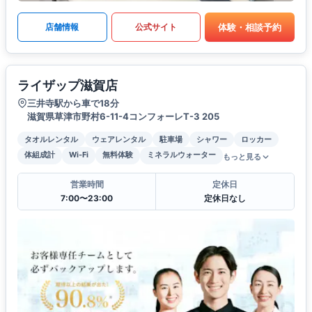
体験・相談予約
店舗情報
公式サイト
ライザップ滋賀店
三井寺駅から車で18分
滋賀県草津市野村6-11-4コンフォーレT-3 205
タオルレンタル
ウェアレンタル
駐車場
シャワー
ロッカー
体組成計
Wi-Fi
無料体験
ミネラルウォーター
もっと見る
営業時間
定休日
7:00〜23:00
定休日なし