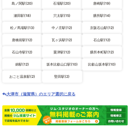
島ノ関駅(20)
石場駅(20)
唐崎駅(19)
瀬田駅(18)
穴太駅(15)
膳所駅(14)
松ノ馬場駅(13)
中ノ庄駅(12)
京阪石山駅(12)
唐橋前駅(12)
瓦ヶ浜駅(12)
石山駅(12)
石山寺駅(12)
粟津駅(12)
膳所本町駅(12)
錦駅(12)
坂本比叡山口駅(10)
比叡山坂本駅(10)
おごと温泉駅(2)
堅田駅(2)
大津市（滋賀県）のエリア選択に戻る