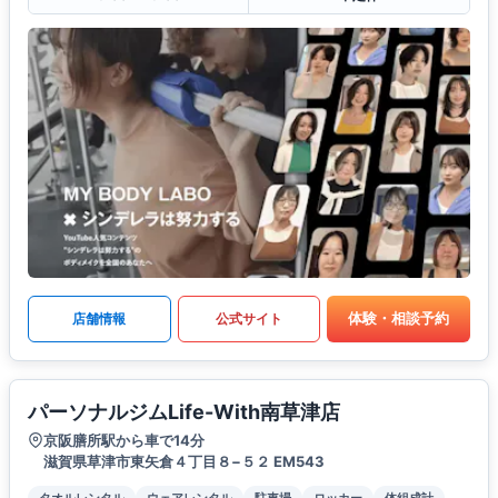
体験・相談予約
店舗情報
公式サイト
パーソナルジムLife-With南草津店
京阪膳所駅から車で14分
滋賀県草津市東矢倉４丁目８−５２ EM543
タオルレンタル
ウェアレンタル
駐車場
ロッカー
体組成計