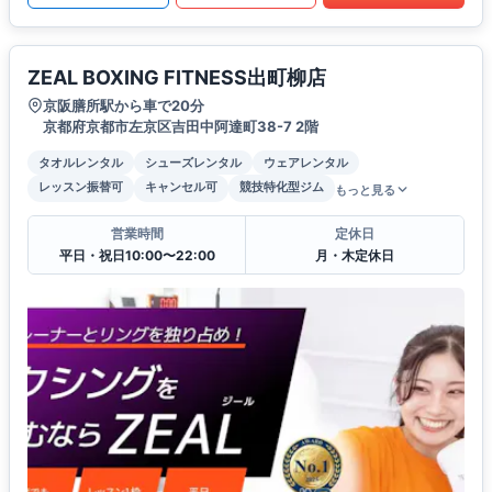
ZEAL BOXING FITNESS出町柳店
京阪膳所駅から車で20分
京都府京都市左京区吉田中阿達町38-7 2階
タオルレンタル
シューズレンタル
ウェアレンタル
レッスン振替可
キャンセル可
競技特化型ジム
もっと見る
営業時間
定休日
平日・祝日10:00〜22:00
月・木定休日