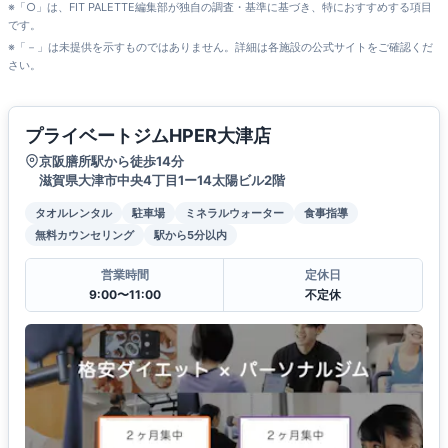
※「○」は、FIT PALETTE編集部が独自の調査・基準に基づき、特におすすめする項目
です。
※「－」は未提供を示すものではありません。詳細は各施設の公式サイトをご確認くだ
さい。
プライベートジムHPER大津店
京阪膳所駅から徒歩14分
滋賀県大津市中央4丁目1ー14太陽ビル2階
タオルレンタル
駐車場
ミネラルウォーター
食事指導
無料カウンセリング
駅から5分以内
営業時間
定休日
9:00〜11:00
不定休