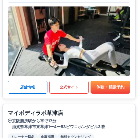
体験・相談予約
店舗情報
公式サイト
マイボディラボ草津店
京阪膳所駅から車で17分
滋賀県草津市東草津1ー4ー53ビワコホンダビル3階
トレーナー指名
食事指導
無料カウンセリング