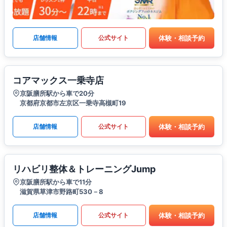
体験・相談予約
店舗情報
公式サイト
コアマックス一乗寺店
京阪膳所駅から車で20分
京都府京都市左京区一乗寺高槻町19
体験・相談予約
店舗情報
公式サイト
リハビリ整体＆トレーニングJump
京阪膳所駅から車で11分
滋賀県草津市野路町530－8
体験・相談予約
店舗情報
公式サイト