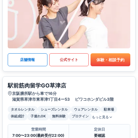
体験・相談予約
店舗情報
公式サイト
駅前筋肉留学GO草津店
京阪膳所駅から車で16分
滋賀県草津市東草津1丁目4ー53 ビワコホンダビル3階
タオルレンタル
シューズレンタル
ウェアレンタル
駐車場
体組成計
子連れOK
無料体験
プロテイン
もっと見る
営業時間
定休日
7:00〜23:00(最終受付22:00)
要確認