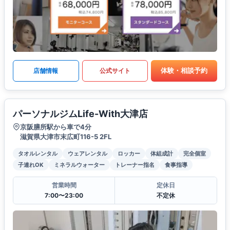
体験・相談予約
店舗情報
公式サイト
パーソナルジムLife-With大津店
京阪膳所駅から車で4分
滋賀県大津市末広町116-5 2FL
タオルレンタル
ウェアレンタル
ロッカー
体組成計
完全個室
子連れOK
ミネラルウォーター
トレーナー指名
食事指導
営業時間
定休日
7:00〜23:00
不定休