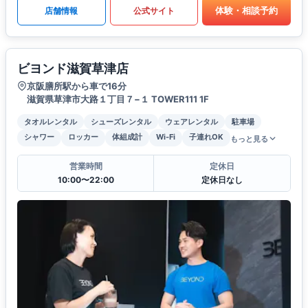
体験・相談予約
店舗情報
公式サイト
ビヨンド滋賀草津店
京阪膳所駅から車で16分
滋賀県草津市大路１丁目７−１ TOWER111 1F
タオルレンタル
シューズレンタル
ウェアレンタル
駐車場
シャワー
ロッカー
体組成計
Wi-Fi
子連れOK
もっと見る
営業時間
定休日
10:00〜22:00
定休日なし