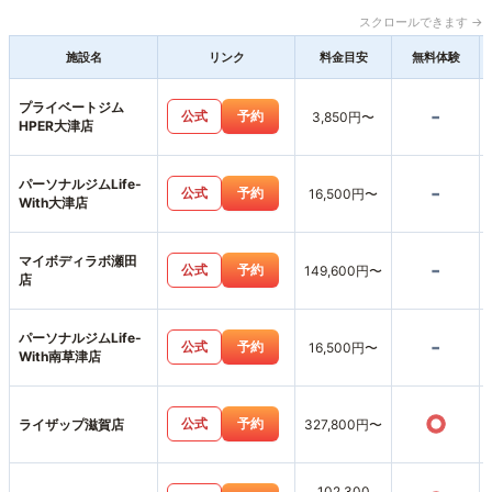
スクロールできます →
施設名
リンク
料金目安
無料体験
プライベートジム
-
公式
予約
3,850円〜
HPER大津店
パーソナルジムLife-
-
公式
予約
16,500円〜
With大津店
マイボディラボ瀬田
-
公式
予約
149,600円〜
店
パーソナルジムLife-
-
公式
予約
16,500円〜
With南草津店
○
公式
予約
ライザップ滋賀店
327,800円〜
102,300