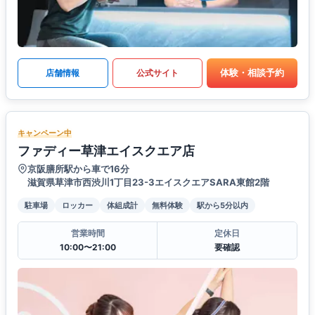
体験・相談予約
店舗情報
公式サイト
キャンペーン中
ファディー草津エイスクエア店
京阪膳所駅から車で16分
滋賀県草津市西渋川1丁目23-3エイスクエアSARA東館2階
駐車場
ロッカー
体組成計
無料体験
駅から5分以内
営業時間
定休日
10:00〜21:00
要確認