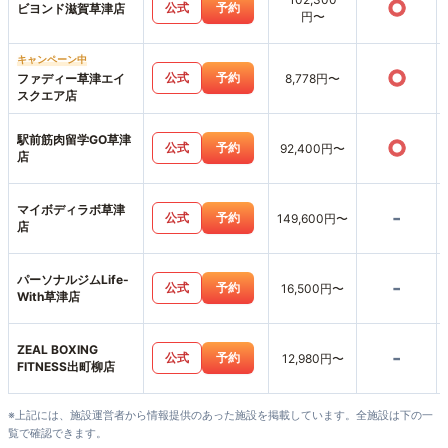
○
公式
予約
ビヨンド滋賀草津店
円〜
キャンペーン中
○
公式
予約
ファディー草津エイ
8,778円〜
スクエア店
駅前筋肉留学GO草津
○
公式
予約
92,400円〜
店
マイボディラボ草津
-
公式
予約
149,600円〜
店
パーソナルジムLife-
-
公式
予約
16,500円〜
With草津店
ZEAL BOXING
-
公式
予約
12,980円〜
FITNESS出町柳店
※上記には、施設運営者から情報提供のあった施設を掲載しています。全施設は下の一
覧で確認できます。