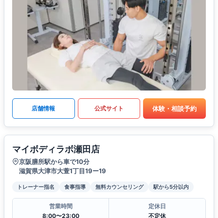
体験・相談予約
店舗情報
公式サイト
マイボディラボ瀬田店
京阪膳所駅から車で10分
滋賀県大津市大萱1丁目19ー19
トレーナー指名
食事指導
無料カウンセリング
駅から5分以内
営業時間
定休日
8:00〜23:00
不定休