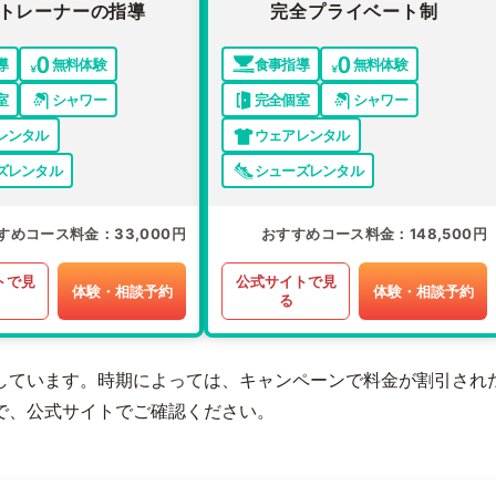
トレーナーの指導
完全プライベート制
導
無料体験
食事指導
無料体験
室
シャワー
完全個室
シャワー
レンタル
ウェアレンタル
ズレンタル
シューズレンタル
すめコース料金
33,000円
おすすめコース料金
148,500円
トで見
公式サイトで見
体験・相談予約
体験・相談予約
る
しています。時期によっては、キャンペーンで料金が割引され
で、公式サイトでご確認ください。