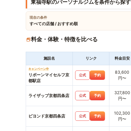
東福寺駅のパーソナルジムを条件から探す
現在の条件
すべての店舗 / おすすめ順
料金・体験・特徴を比べる
施設名
リンク
料金目安
キャンペーン中
83,600
リボーンマイセルフ京
公式
予約
円〜
都駅店
327,800
ライザップ京都四条店
公式
予約
円〜
102,300
ビヨンド京都四条店
公式
予約
円〜