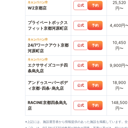
25,520
キャンペーン中
公式
予約
W2京都店
円〜
プライベートボックス
4,400円
公式
予約
フィット京都河原町店
キャンペーン中
10,450
24/7ワークアウト京都
公式
予約
円〜
河原町店
キャンペーン中
エクササイズコーチ四
9,900円
公式
予約
条烏丸店
アンドゥスーパーボデ
18,900
公式
予約
ィ京都･四条･烏丸店
円〜
RACINE京都四条烏丸
148,500
公式
予約
店
円〜
※上記には、施設運営者から情報提供のあった施設を掲載しています。