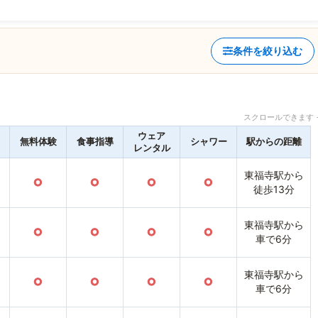
条件を絞り込む
スクロールできます 
ウェア
無料体験
食事指導
シャワー
駅からの距離
レンタル
東福寺駅から
○
○
○
○
徒歩13分
東福寺駅から
○
○
○
○
車で6分
東福寺駅から
○
○
○
○
車で6分