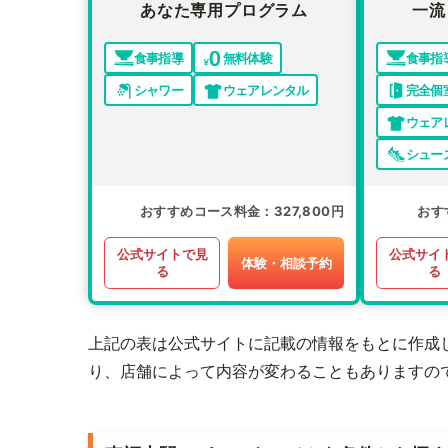
あなた専用プログラム
一流
食事指導
無料体験
食事指
シャワー
ウェアレンタル
完全個
ウェア
シュー
おすすめコース料金
327,800円
おす
公式サイトで見
公式サイ
体験・相談予約
る
る
上記の表は公式サイトに記載の情報をもとに作成
り、店舗によって内容が変わることもありますの