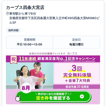
カーブス四条大宮店
東寺駅から車で6分
京都府京都市下京区四条通大宮東入立中町495四条大宮MOMOビ
ル3F
無料体験
営業時間
定休日
平日 10:00〜13:00
毎週日曜日