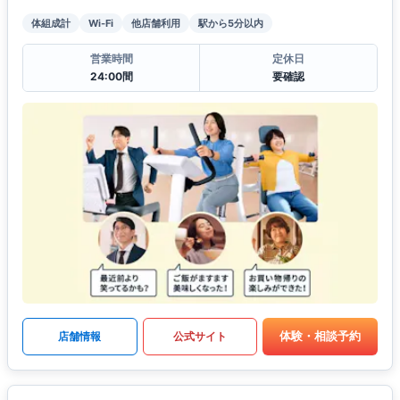
体組成計
Wi-Fi
他店舗利用
駅から5分以内
営業時間
定休日
24:00間
要確認
体験・相談予約
店舗情報
公式サイト