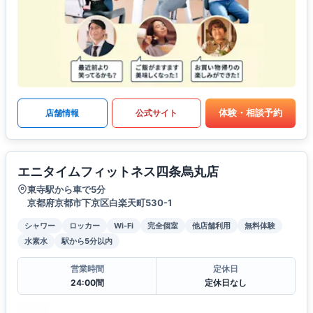
体験・相談予約
店舗情報
公式サイト
エニタイムフィットネス四条烏丸店
東寺駅から車で5分
京都府京都市下京区白楽天町530-1
シャワー
ロッカー
Wi-Fi
完全個室
他店舗利用
無料体験
水素水
駅から5分以内
営業時間
定休日
24:00間
定休日なし