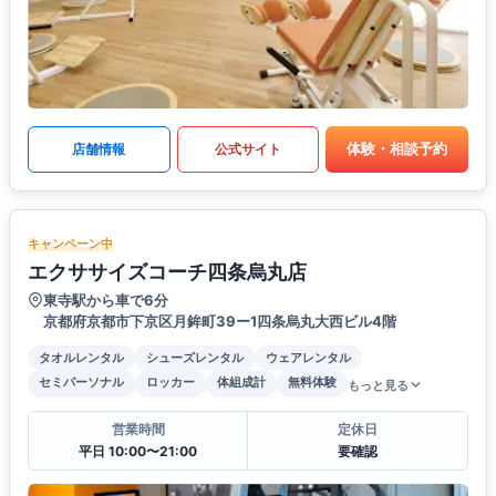
体験・相談予約
店舗情報
公式サイト
キャンペーン中
エクササイズコーチ四条烏丸店
東寺駅から車で6分
京都府京都市下京区月鉾町39ー1四条烏丸大西ビル4階
タオルレンタル
シューズレンタル
ウェアレンタル
セミパーソナル
ロッカー
体組成計
無料体験
もっと見る
営業時間
定休日
平日 10:00〜21:00
要確認