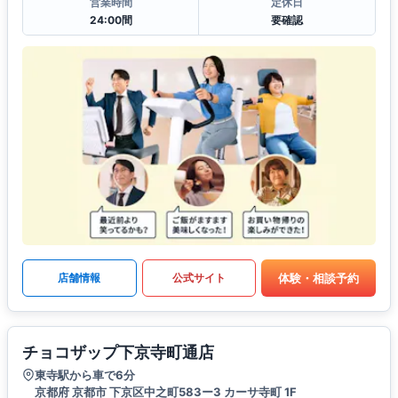
営業時間
定休日
24:00間
要確認
体験・相談予約
店舗情報
公式サイト
チョコザップ下京寺町通店
東寺駅から車で6分
京都府 京都市 下京区中之町583ー3 カーサ寺町 1F