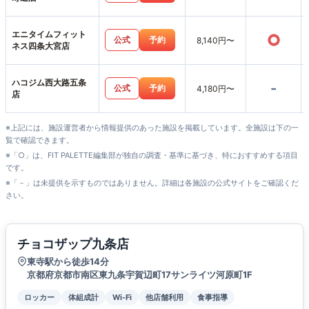
エニタイムフィット
○
公式
予約
8,140円〜
ネス四条大宮店
ハコジム西大路五条
-
公式
予約
4,180円〜
店
※上記には、施設運営者から情報提供のあった施設を掲載しています。全施設は下の一
覧で確認できます。
※「○」は、FIT PALETTE編集部が独自の調査・基準に基づき、特におすすめする項目
です。
※「－」は未提供を示すものではありません。詳細は各施設の公式サイトをご確認くだ
さい。
チョコザップ九条店
東寺駅から徒歩14分
京都府京都市南区東九条宇賀辺町17サンライツ河原町1F
ロッカー
体組成計
Wi-Fi
他店舗利用
食事指導