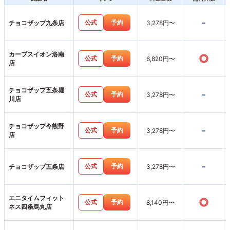
-
公式
予約
チョコザップ九条店
3,278円〜
カーブスイオン洛南
○
公式
予約
6,820円〜
店
チョコザップ五条堀
-
公式
予約
3,278円〜
川店
チョコザップ今熊野
-
公式
予約
3,278円〜
店
-
公式
予約
チョコザップ五条店
3,278円〜
エニタイムフィット
○
公式
予約
8,140円〜
ネス四条烏丸店