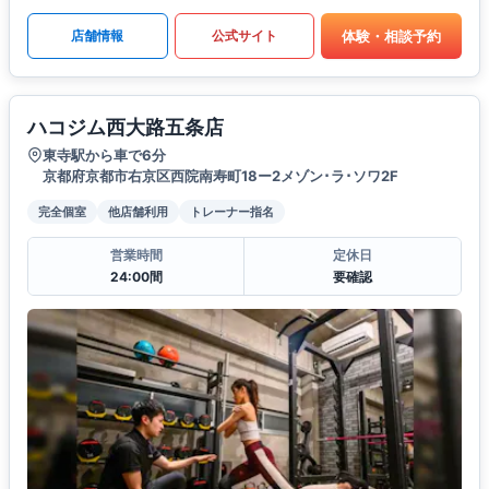
体験・相談予約
店舗情報
公式サイト
ハコジム西大路五条店
東寺駅から車で6分
京都府京都市右京区西院南寿町18ー2メゾン･ラ･ソワ2F
完全個室
他店舗利用
トレーナー指名
営業時間
定休日
24:00間
要確認