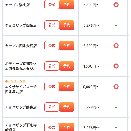
○
公式
予約
カーブス洛央店
6,820円〜
-
公式
予約
チョコザップ四条店
3,278円〜
○
公式
予約
カーブス四条大宮店
6,820円〜
ボディーズ京都ラク
○
公式
予約
1,500円〜
エ四条烏丸スタジオ
店
キャンペーン中
○
公式
予約
エクササイズコーチ
9,900円〜
四条烏丸店
-
公式
予約
チョコザップ藤森店
3,278円〜
チョコザップ下京寺
-
公式
予約
3,278円〜
町通店