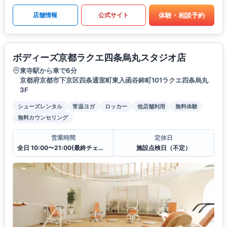
体験・相談予約
店舗情報
公式サイト
ボディーズ京都ラクエ四条烏丸スタジオ店
東寺駅から車で6分
京都府京都市下京区四条通室町東入函谷鉾町101ラクエ四条烏丸
3F
シューズレンタル
常温ヨガ
ロッカー
他店舗利用
無料体験
無料カウンセリング
営業時間
定休日
全日 10:00〜21:00(最終チェックイン20:30)
施設点検日（不定）