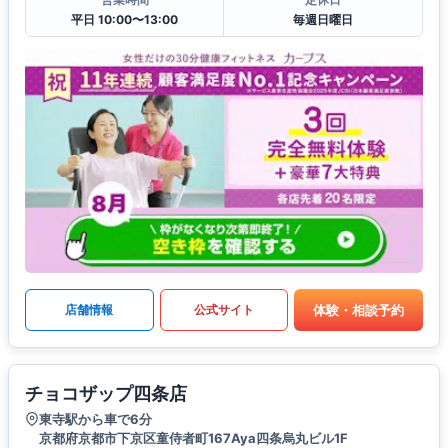
平日 10:00〜13:00
毎週日曜日
体験・相談予約
店舗情報
公式サイト
チョコザップ四条店
東寺駅から車で6分
京都府京都市下京区童侍者町167Aya四条烏丸ビル1F