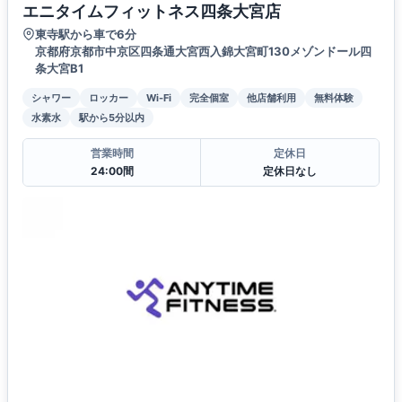
エニタイムフィットネス四条大宮店
東寺駅から車で6分
京都府京都市中京区四条通大宮西入錦大宮町130メゾンドール四
条大宮B1
シャワー
ロッカー
Wi-Fi
完全個室
他店舗利用
無料体験
水素水
駅から5分以内
営業時間
定休日
24:00間
定休日なし