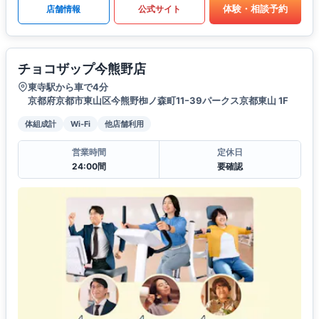
体験・相談予約
店舗情報
公式サイト
チョコザップ今熊野店
東寺駅から車で4分
京都府京都市東山区今熊野椥ノ森町11ｰ39パークス京都東山 1F
体組成計
Wi-Fi
他店舗利用
営業時間
定休日
24:00間
要確認