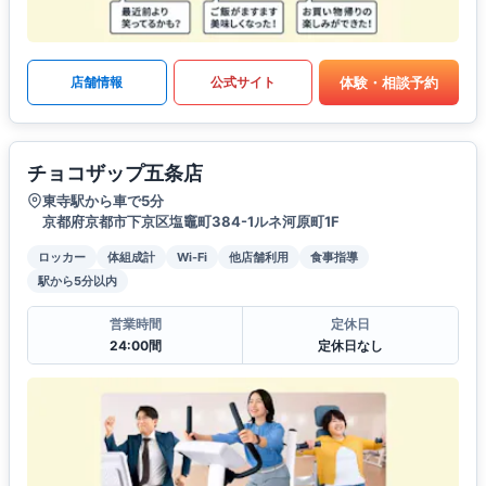
体験・相談予約
店舗情報
公式サイト
チョコザップ五条店
東寺駅から車で5分
京都府京都市下京区塩竈町384-1ルネ河原町1F
ロッカー
体組成計
Wi-Fi
他店舗利用
食事指導
駅から5分以内
営業時間
定休日
24:00間
定休日なし