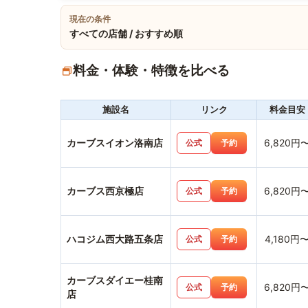
現在の条件
すべての店舗 / おすすめ順
料金・体験・特徴を比べる
施設名
リンク
料金目安
カーブスイオン洛南店
6,820円
公式
予約
カーブス西京極店
6,820円
公式
予約
ハコジム西大路五条店
4,180円
公式
予約
カーブスダイエー桂南
6,820円
公式
予約
店