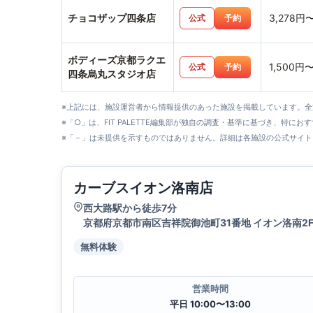
チョコザップ四条店
3,278円
公式
予約
ボディーズ京都ラクエ
1,500円
公式
予約
四条烏丸スタジオ店
※上記には、施設運営者から情報提供のあった施設を掲載しています。
※「○」は、FIT PALETTE編集部が独自の調査・基準に基づき、特にお
※「－」は未提供を示すものではありません。詳細は各施設の公式サイト
カーブスイオン洛南店
西大路駅から徒歩7分
京都府京都市南区吉祥院御池町31番地 イオン洛南2
無料体験
営業時間
平日 10:00〜13:00