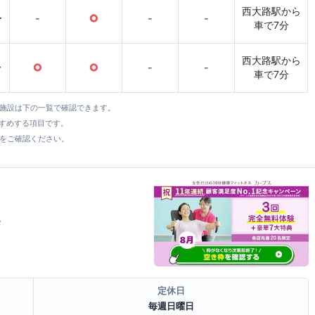
西大路駅から
〜
-
○
-
-
車で7分
西大路駅から
〜
○
○
-
-
車で7分
全施設は下の一覧で確認できます。
すすめする項目です。
をご確認ください。
F
定休日
毎週日曜日