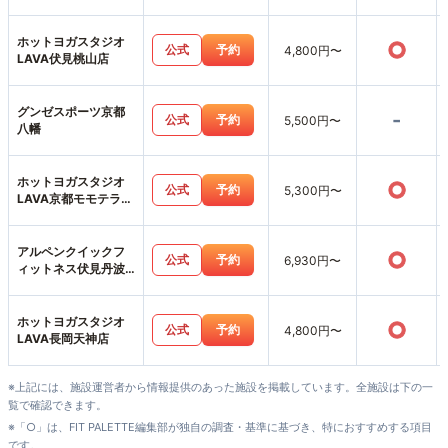
ホットヨガスタジオ
○
公式
予約
4,800円〜
LAVA伏見桃山店
グンゼスポーツ京都
-
公式
予約
5,500円〜
八幡
ホットヨガスタジオ
○
公式
予約
5,300円〜
LAVA京都モモテラス
店
アルペンクイックフ
○
公式
予約
6,930円〜
ィットネス伏見丹波
橋店
ホットヨガスタジオ
○
公式
予約
4,800円〜
LAVA長岡天神店
※上記には、施設運営者から情報提供のあった施設を掲載しています。全施設は下の一
覧で確認できます。
※「○」は、FIT PALETTE編集部が独自の調査・基準に基づき、特におすすめする項目
です。