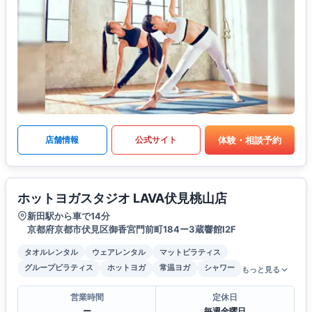
体験・相談予約
店舗情報
公式サイト
ホットヨガスタジオ LAVA伏見桃山店
新田駅から車で14分
京都府京都市伏見区御香宮門前町184ー3蔵響館I2F
タオルレンタル
ウェアレンタル
マットピラティス
グループピラティス
ホットヨガ
常温ヨガ
シャワー
もっと見る
営業時間
定休日
ー
毎週金曜日