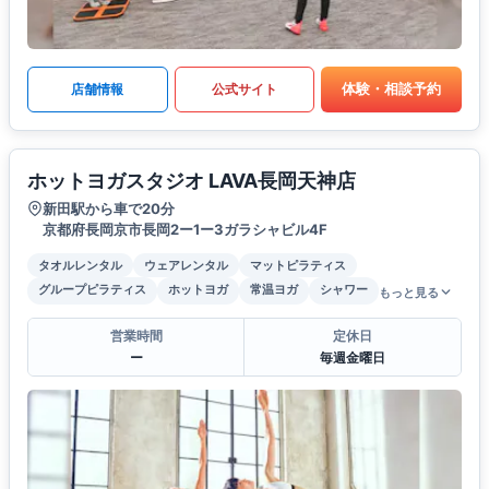
体験・相談予約
店舗情報
公式サイト
ホットヨガスタジオ LAVA長岡天神店
新田駅から車で20分
京都府長岡京市長岡2ー1ー3ガラシャビル4F
タオルレンタル
ウェアレンタル
マットピラティス
グループピラティス
ホットヨガ
常温ヨガ
シャワー
もっと見る
営業時間
定休日
ー
毎週金曜日