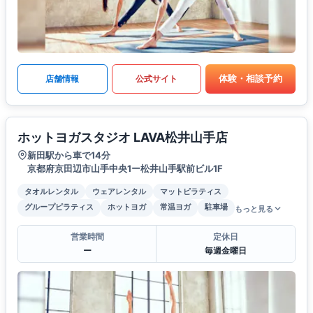
体験・相談予約
店舗情報
公式サイト
ホットヨガスタジオ LAVA松井山手店
新田駅から車で14分
京都府京田辺市山手中央1ー松井山手駅前ビル1F
タオルレンタル
ウェアレンタル
マットピラティス
グループピラティス
ホットヨガ
常温ヨガ
駐車場
もっと見る
営業時間
定休日
ー
毎週金曜日