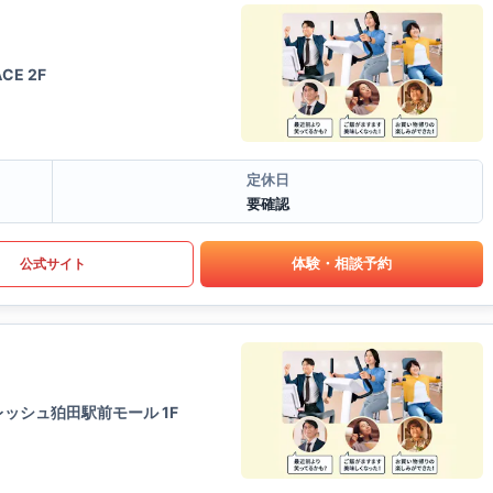
E 2F
定休日
要確認
体験・相談予約
公式サイト
ッシュ狛田駅前モール 1F