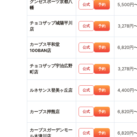
グンゼスポーツ京都八
5,500円
公式
予約
幡
チョコザップ城陽平川
3,278円
公式
予約
店
カーブス平和堂
6,820円
公式
予約
100BAN店
チョコザップ宇治広野
3,278円
公式
予約
町店
ルネサンス登美ヶ丘店
4,400円
公式
予約
カーブス押熊店
6,820円
公式
予約
カーブスガーデンモー
6,820円
公式
予約
ル木津川店