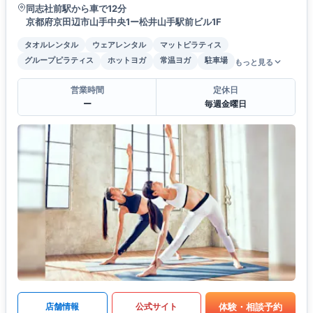
同志社前駅から車で12分
京都府京田辺市山手中央1ー松井山手駅前ビル1F
タオルレンタル
ウェアレンタル
マットピラティス
グループピラティス
ホットヨガ
常温ヨガ
駐車場
もっと見る
営業時間
定休日
ー
毎週金曜日
体験・相談予約
店舗情報
公式サイト