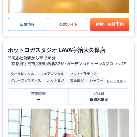
体験・相談予約
店舗情報
公式サイト
ホットヨガスタジオ LAVA宇治大久保店
同志社前駅から車で16分
京都府宇治市広野町西裏87ザ･ガーデンコミューンAブロック2F
タオルレンタル
ウェアレンタル
マットピラティス
グループピラティス
ホットヨガ
常温ヨガ
シャワー
もっと見る
営業時間
定休日
ー
毎週木曜日