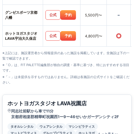
グンゼスポーツ京都
-
公式
予約
5,500円〜
八幡
ホットヨガスタジオ
○
公式
予約
4,800円〜
LAVA宇治大久保店
※上記には、施設運営者から情報提供のあった施設を掲載しています。全施設は下の一
覧で確認できます。
※「○」は、FIT PALETTE編集部が独自の調査・基準に基づき、特におすすめする項目
です。
※「－」は未提供を示すものではありません。詳細は各施設の公式サイトをご確認くだ
さい。
ホットヨガスタジオ LAVA祝園店
同志社前駅から車で11分
京都府相楽郡精華町祝園西1ー9ー46せいかガーデンシティ2F
タオルレンタル
ウェアレンタル
マシンピラティス
マットピラティス
グループピラティス
ホットヨガ