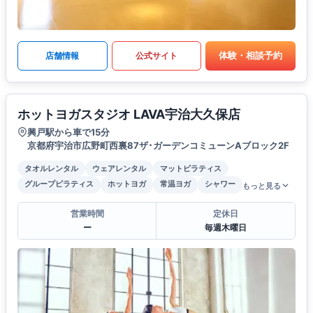
体験・相談予約
店舗情報
公式サイト
ホットヨガスタジオ LAVA宇治大久保店
興戸駅から車で15分
京都府宇治市広野町西裏87ザ･ガーデンコミューンAブロック2F
タオルレンタル
ウェアレンタル
マットピラティス
グループピラティス
ホットヨガ
常温ヨガ
シャワー
もっと見る
営業時間
定休日
ー
毎週木曜日