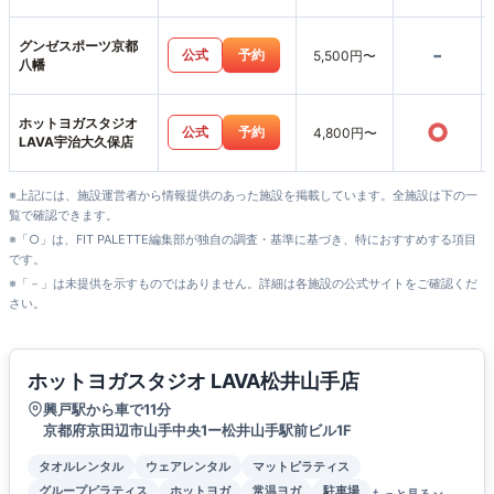
グンゼスポーツ京都
-
公式
予約
5,500円〜
八幡
ホットヨガスタジオ
○
公式
予約
4,800円〜
LAVA宇治大久保店
※上記には、施設運営者から情報提供のあった施設を掲載しています。全施設は下の一
覧で確認できます。
※「○」は、FIT PALETTE編集部が独自の調査・基準に基づき、特におすすめする項目
です。
※「－」は未提供を示すものではありません。詳細は各施設の公式サイトをご確認くだ
さい。
ホットヨガスタジオ LAVA松井山手店
興戸駅から車で11分
京都府京田辺市山手中央1ー松井山手駅前ビル1F
タオルレンタル
ウェアレンタル
マットピラティス
グループピラティス
ホットヨガ
常温ヨガ
駐車場