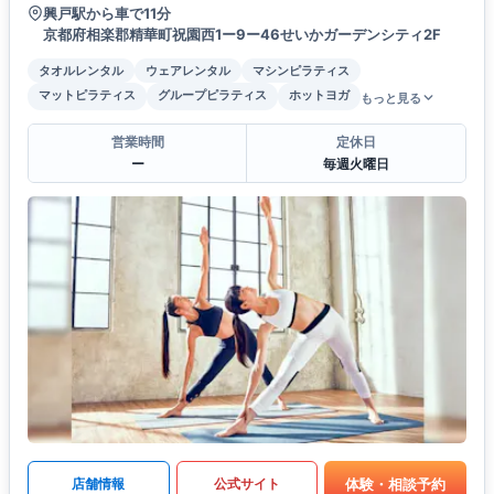
興戸駅から車で11分
京都府相楽郡精華町祝園西1ー9ー46せいかガーデンシティ2F
タオルレンタル
ウェアレンタル
マシンピラティス
マットピラティス
グループピラティス
ホットヨガ
もっと見る
営業時間
定休日
ー
毎週火曜日
体験・相談予約
店舗情報
公式サイト