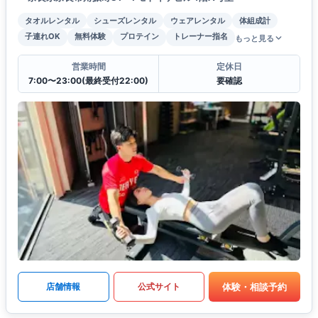
タオルレンタル
シューズレンタル
ウェアレンタル
体組成計
子連れOK
無料体験
プロテイン
トレーナー指名
もっと見る
営業時間
定休日
7:00〜23:00(最終受付22:00)
要確認
体験・相談予約
店舗情報
公式サイト