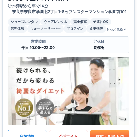
木津駅から車で16分
奈良県奈良市学園北2丁目1-6セブンスターマンション学園前101
シューズレンタル
ウェアレンタル
完全個室
子連れOK
無料体験
ウォーターサーバー
プロテイン
食事指導
もっと見る
営業時間
定休日
平日 10:00〜22:00
要確認
体験・相談予約
店舗情報
公式サイト