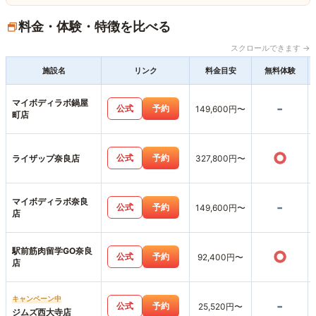
料金・体験・特徴を比べる
スクロールできます →
施設名
リンク
料金目安
無料体験
マイボディラボ鍋屋
-
公式
予約
149,600円〜
町店
○
公式
予約
ライザップ奈良店
327,800円〜
マイボディラボ奈良
-
公式
予約
149,600円〜
店
駅前筋肉留学GO奈良
○
公式
予約
92,400円〜
店
キャンペーン中
-
公式
予約
25,520円〜
ジムズ西大寺店