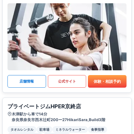
体験・相談予約
店舗情報
公式サイト
プライベートジムHPER京終店
木津駅から車で14分
奈良県奈良市西木辻町200ー27HikariSara,Build3階
タオルレンタル
駐車場
ミネラルウォーター
食事指導