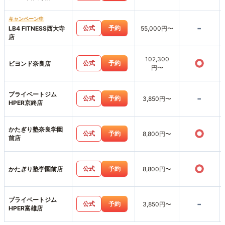
キャンペーン中
-
公式
予約
LB4 FITNESS西大寺
55,000円〜
店
102,300
○
公式
予約
ビヨンド奈良店
円〜
プライベートジム
-
公式
予約
3,850円〜
HPER京終店
かたぎり塾奈良学園
○
公式
予約
8,800円〜
前店
○
公式
予約
かたぎり塾学園前店
8,800円〜
プライベートジム
-
公式
予約
3,850円〜
HPER富雄店