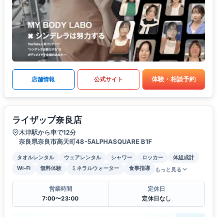
体験・相談予約
店舗情報
公式サイト
ライザップ奈良店
木津駅から車で12分
奈良県奈良市高天町48-5ALPHASQUARE B1F
タオルレンタル
ウェアレンタル
シャワー
ロッカー
体組成計
Wi-Fi
無料体験
ミネラルウォーター
食事指導
もっと見る
営業時間
定休日
7:00〜23:00
定休日なし