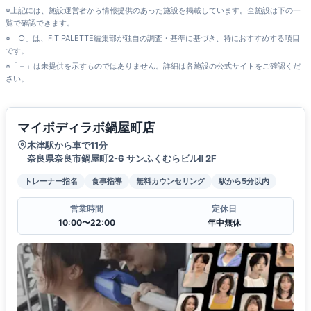
※上記には、施設運営者から情報提供のあった施設を掲載しています。全施設は下の一
覧で確認できます。
※「○」は、FIT PALETTE編集部が独自の調査・基準に基づき、特におすすめする項目
です。
※「－」は未提供を示すものではありません。詳細は各施設の公式サイトをご確認くだ
さい。
マイボディラボ鍋屋町店
木津駅から車で11分
奈良県奈良市鍋屋町2-6 サンふくむらビルⅡ 2F
トレーナー指名
食事指導
無料カウンセリング
駅から5分以内
営業時間
定休日
10:00〜22:00
年中無休