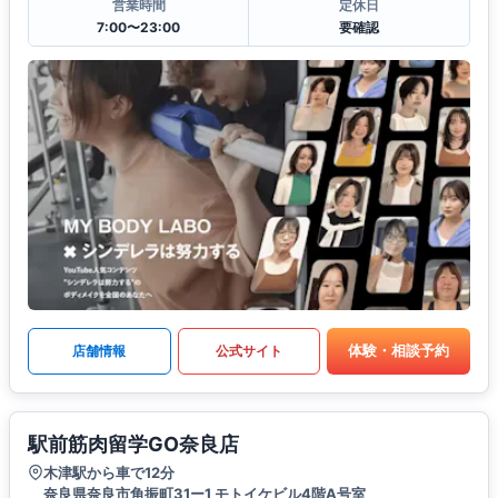
営業時間
定休日
7:00〜23:00
要確認
体験・相談予約
店舗情報
公式サイト
駅前筋肉留学GO奈良店
木津駅から車で12分
奈良県奈良市角振町31ー1 モトイケビル4階A号室