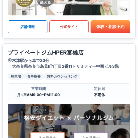
体験・相談予約
店舗情報
公式サイト
プライベートジムHPER富雄店
木津駅から車で20分
大奈良県奈良市鳥見町1丁目2番11トリミティー中西ビル3階
駐車場
食事指導
無料カウンセリング
営業時間
定休日
月~日AM9:00~PM11:00
不定休