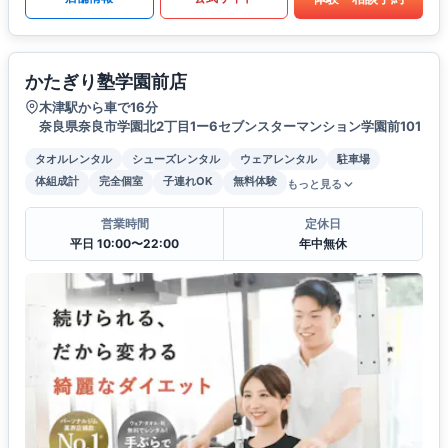
かたぎり塾学園前店
木津駅から車で16分
奈良県奈良市学園北2丁目1ー6セブンスターマンション学園前101
タオルレンタル
シューズレンタル
ウェアレンタル
駐車場
体組成計
完全個室
子連れOK
無料体験
もっと見る
営業時間
定休日
平日 10:00〜22:00
年中無休