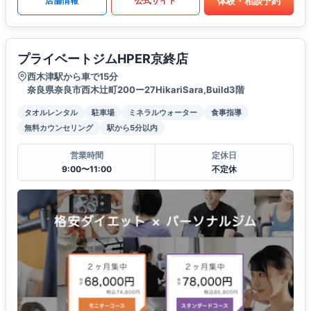
体験・相談予約
店舗情報
公式サイト
プライベートジムHPER京終店
西木津駅から車で15分
奈良県奈良市西木辻町200ー27HikariSara,Build3階
タオルレンタル
駐車場
ミネラルウォーター
食事指導
無料カウンセリング
駅から5分以内
営業時間
定休日
9:00〜11:00
不定休