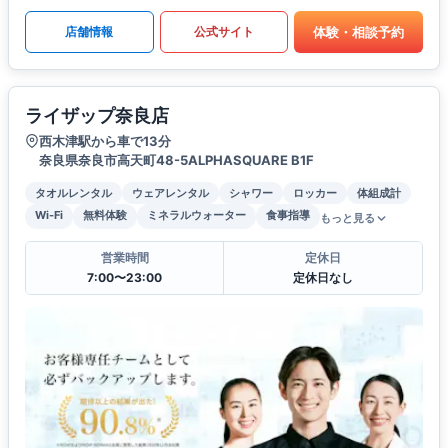
体験・相談予約
店舗情報
公式サイト
ライザップ奈良店
西木津駅から車で13分
奈良県奈良市高天町48-5ALPHASQUARE B1F
タオルレンタル
ウェアレンタル
シャワー
ロッカー
体組成計
Wi-Fi
無料体験
ミネラルウォーター
食事指導
もっと見る
営業時間
定休日
7:00〜23:00
定休日なし