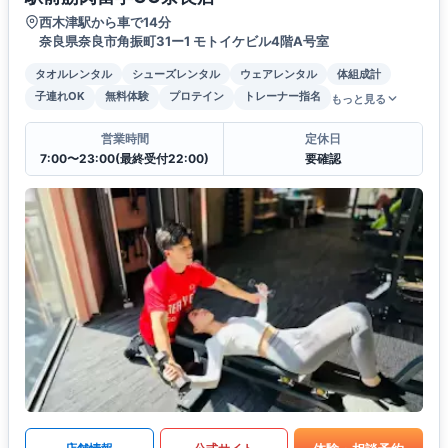
西木津駅から車で14分
奈良県奈良市角振町31ー1 モトイケビル4階A号室
タオルレンタル
シューズレンタル
ウェアレンタル
体組成計
子連れOK
無料体験
プロテイン
トレーナー指名
もっと見る
営業時間
定休日
7:00〜23:00(最終受付22:00)
要確認