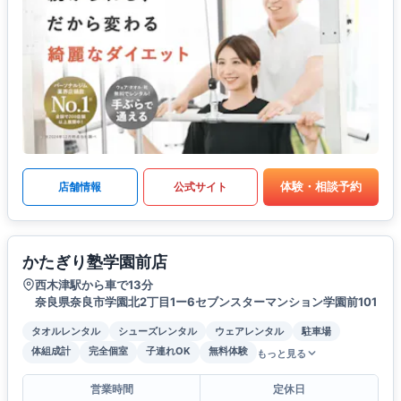
体験・相談予約
店舗情報
公式サイト
かたぎり塾学園前店
西木津駅から車で13分
奈良県奈良市学園北2丁目1ー6セブンスターマンション学園前101
タオルレンタル
シューズレンタル
ウェアレンタル
駐車場
体組成計
完全個室
子連れOK
無料体験
もっと見る
営業時間
定休日