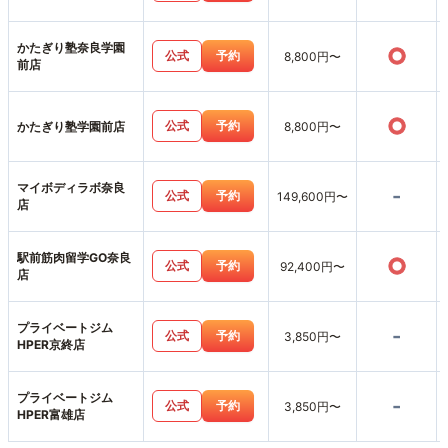
かたぎり塾奈良学園
○
公式
予約
8,800円〜
前店
○
公式
予約
かたぎり塾学園前店
8,800円〜
マイボディラボ奈良
-
公式
予約
149,600円〜
店
駅前筋肉留学GO奈良
○
公式
予約
92,400円〜
店
プライベートジム
-
公式
予約
3,850円〜
HPER京終店
プライベートジム
-
公式
予約
3,850円〜
HPER富雄店