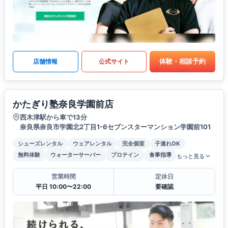
体験・相談予約
店舗情報
公式サイト
かたぎり塾奈良学園前店
西木津駅から車で13分
奈良県奈良市学園北2丁目1-6セブンスターマンション学園前101
シューズレンタル
ウェアレンタル
完全個室
子連れOK
無料体験
ウォーターサーバー
プロテイン
食事指導
もっと見る
営業時間
定休日
平日 10:00〜22:00
要確認