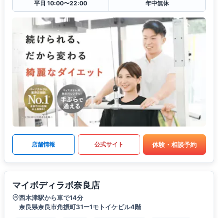
平日 10:00〜22:00
年中無休
体験・相談予約
店舗情報
公式サイト
マイボディラボ奈良店
西木津駅から車で14分
奈良県奈良市角振町31ー1モトイケビル4階