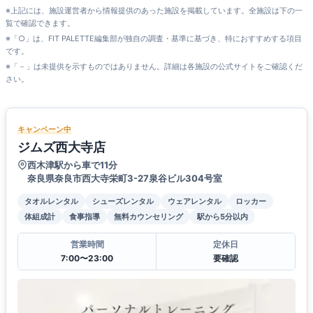
※上記には、施設運営者から情報提供のあった施設を掲載しています。全施設は下の一
覧で確認できます。
※「○」は、FIT PALETTE編集部が独自の調査・基準に基づき、特におすすめする項目
です。
※「－」は未提供を示すものではありません。詳細は各施設の公式サイトをご確認くだ
さい。
キャンペーン中
ジムズ西大寺店
西木津駅から車で11分
奈良県奈良市西大寺栄町3-27泉谷ビル304号室
タオルレンタル
シューズレンタル
ウェアレンタル
ロッカー
体組成計
食事指導
無料カウンセリング
駅から5分以内
営業時間
定休日
7:00〜23:00
要確認