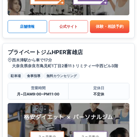
体験・相談予約
店舗情報
公式サイト
プライベートジムHPER富雄店
西木津駅から車で17分
大奈良県奈良市鳥見町1丁目2番11トリミティー中西ビル3階
駐車場
食事指導
無料カウンセリング
営業時間
定休日
月~日AM9:00~PM11:00
不定休