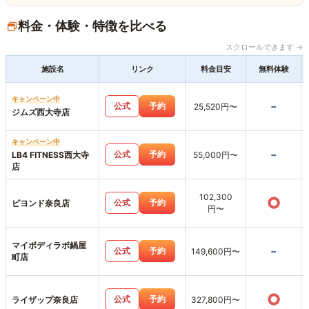
料金・体験・特徴を比べる
スクロールできます →
施設名
リンク
料金目安
無料体験
キャンペーン中
-
公式
予約
25,520円〜
ジムズ西大寺店
キャンペーン中
-
公式
予約
LB4 FITNESS西大寺
55,000円〜
店
102,300
○
公式
予約
ビヨンド奈良店
円〜
マイボディラボ鍋屋
-
公式
予約
149,600円〜
町店
○
公式
予約
ライザップ奈良店
327,800円〜