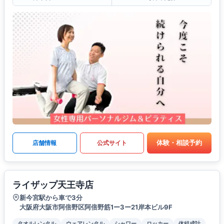
体験・相談予約
店舗情報
公式サイト
ライザップ天王寺店
新今宮駅から車で3分
大阪府大阪市阿倍野区阿倍野筋1ー3ー21岸本ビル9F
タオルレンタル
ウェアレンタル
シャワー
ロッカー
体組成計