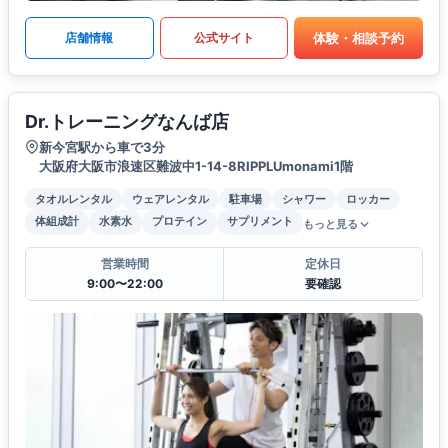
体験・相談予約
店舗情報
公式サイト
Dr.トレーニングなんば店
新今宮駅から車で3分
大阪府大阪市浪速区難波中1-14-8RIPPLUmonami1階
タオルレンタル
ウェアレンタル
駐車場
シャワー
ロッカー
体組成計
水素水
プロテイン
サプリメント
もっと見る
営業時間
定休日
9:00〜22:00
要確認