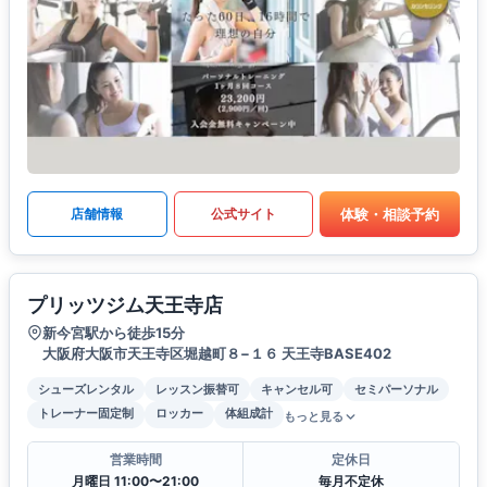
体験・相談予約
店舗情報
公式サイト
プリッツジム天王寺店
新今宮駅から徒歩15分
大阪府大阪市天王寺区堀越町８−１６ 天王寺BASE402
シューズレンタル
レッスン振替可
キャンセル可
セミパーソナル
トレーナー固定制
ロッカー
体組成計
もっと見る
営業時間
定休日
月曜日 11:00〜21:00
毎月不定休