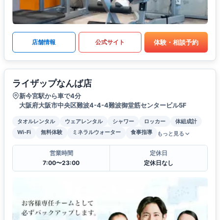
体験・相談予約
店舗情報
公式サイト
ライザップなんば店
新今宮駅から車で4分
大阪府大阪市中央区難波4-4-4難波御堂筋センタービル5F
タオルレンタル
ウェアレンタル
シャワー
ロッカー
体組成計
Wi-Fi
無料体験
ミネラルウォーター
食事指導
もっと見る
営業時間
定休日
7:00〜23:00
定休日なし