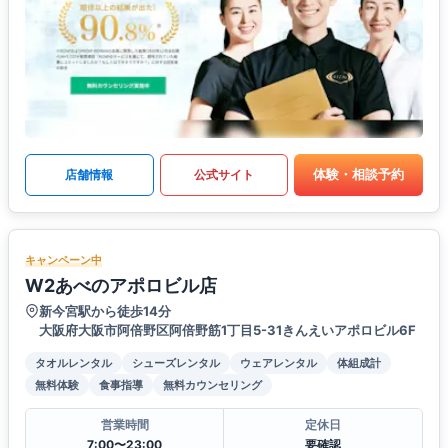
体験・相談予約
店舗情報
公式サイト
キャンペーン中
W2あべのアポロビル店
新今宮駅から徒歩14分
大阪府大阪市阿倍野区阿倍野筋1丁目5-31きんえいアポロビル6F
タオルレンタル
シューズレンタル
ウェアレンタル
体組成計
無料体験
食事指導
無料カウンセリング
営業時間
定休日
7:00〜23:00
要確認