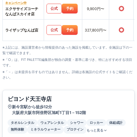
キャンペーン中
○
公式
予約
エクササイズコーチ
9,900円〜
なんばスカイオ店
○
公式
予約
ライザップなんば店
327,800円〜
※上記には、施設運営者から情報提供のあった施設を掲載しています。全施設は下の一
覧で確認できます。
※「○」は、FIT PALETTE編集部が独自の調査・基準に基づき、特におすすめする項目
です。
※「－」は未提供を示すものではありません。詳細は各施設の公式サイトをご確認くだ
さい。
ビヨンド天王寺店
新今宮駅から徒歩12分
大阪府大阪市阿倍野区旭町1丁目1－152階
タオルレンタル
ウェアレンタル
シャワー
ロッカー
体組成計
無料体験
ミネラルウォーター
プロテイン
もっと見る