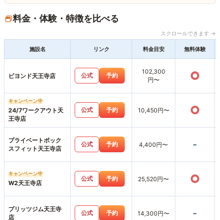
料金・体験・特徴を比べる
スクロールできます →
施設名
リンク
料金目安
無料体験
102,300
○
公式
予約
ビヨンド天王寺店
円〜
キャンペーン中
○
公式
予約
24/7ワークアウト天
10,450円〜
王寺店
プライベートボック
-
公式
予約
4,400円〜
スフィット天王寺店
キャンペーン中
○
公式
予約
25,520円〜
W2天王寺店
プリッツジム天王寺
-
公式
予約
14,300円〜
店