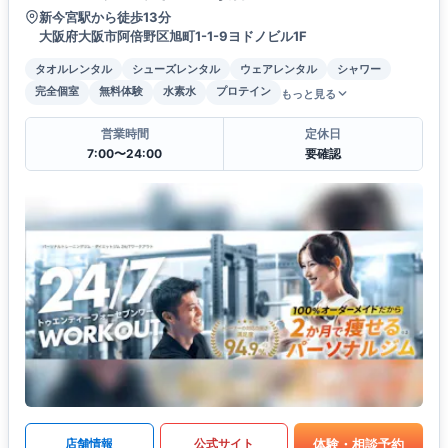
新今宮駅から徒歩13分
大阪府大阪市阿倍野区旭町1-1-9ヨドノビル1F
タオルレンタル
シューズレンタル
ウェアレンタル
シャワー
完全個室
無料体験
水素水
プロテイン
もっと見る
営業時間
定休日
7:00〜24:00
要確認
体験・相談予約
店舗情報
公式サイト