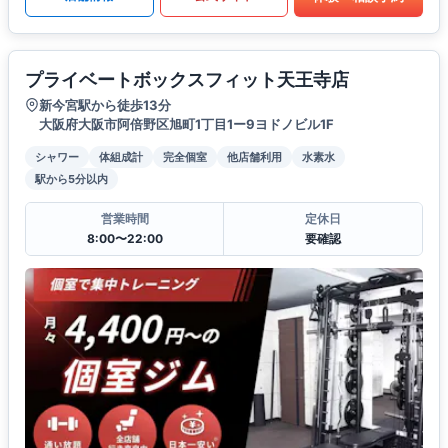
プライベートボックスフィット天王寺店
新今宮駅から徒歩13分
大阪府大阪市阿倍野区旭町1丁目1ー9ヨドノビル1F
シャワー
体組成計
完全個室
他店舗利用
水素水
駅から5分以内
営業時間
定休日
8:00〜22:00
要確認