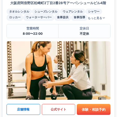
大阪府阿倍野区松崎町2丁目2番28号アーバンシュールビル4階
タオルレンタル
シューズレンタル
ウェアレンタル
シャワー
ロッカー
ウォーターサーバー
食事提供
食事指導
もっと見る
営業時間
定休日
8:00〜22:00
不定休
体験・相談予約
店舗情報
公式サイト