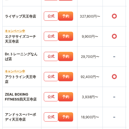
○
公式
予約
ライザップ天王寺店
327,800円〜
キャンペーン中
○
公式
予約
エクササイズコーチ
9,900円〜
天王寺店
Dr.トレーニングなん
-
公式
予約
29,700円〜
ば店
キャンペーン中
○
公式
予約
アウトライン天王寺
92,400円〜
店
ZEAL BOXING
-
公式
予約
3,938円〜
FITNESS四天王寺店
アンドゥスーパーボ
-
公式
予約
18,900円〜
ディ天王寺店