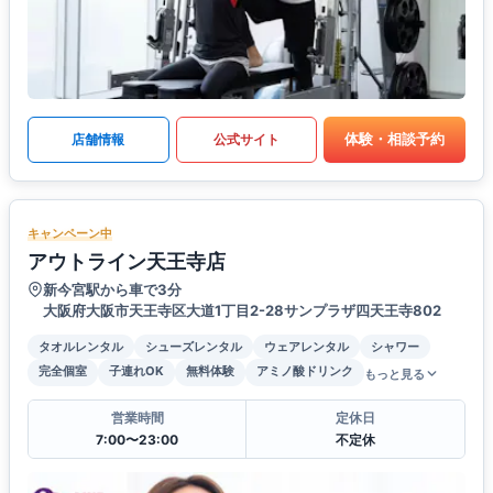
体験・相談予約
店舗情報
公式サイト
キャンペーン中
アウトライン天王寺店
新今宮駅から車で3分
大阪府大阪市天王寺区大道1丁目2-28サンプラザ四天王寺802
タオルレンタル
シューズレンタル
ウェアレンタル
シャワー
完全個室
子連れOK
無料体験
アミノ酸ドリンク
もっと見る
営業時間
定休日
7:00〜23:00
不定休