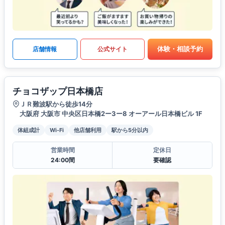
体験・相談予約
店舗情報
公式サイト
チョコザップ日本橋店
ＪＲ難波駅から徒歩14分
大阪府 大阪市 中央区日本橋2ー3ー8 オーアール日本橋ビル 1F
体組成計
Wi-Fi
他店舗利用
駅から5分以内
営業時間
定休日
24:00間
要確認