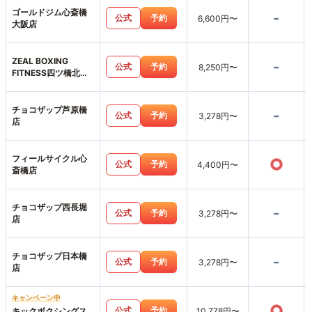
ゴールドジム心斎橋
-
公式
予約
6,600円〜
大阪店
ZEAL BOXING
-
公式
予約
8,250円〜
FITNESS四ツ橋北堀
江店
チョコザップ芦原橋
-
公式
予約
3,278円〜
店
フィールサイクル心
○
公式
予約
4,400円〜
斎橋店
チョコザップ西長堀
-
公式
予約
3,278円〜
店
チョコザップ日本橋
-
公式
予約
3,278円〜
店
キャンペーン中
○
公式
予約
キックボクシングス
10,778円〜