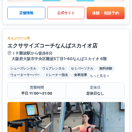
体験・相談予約
店舗情報
公式サイト
キャンペーン中
エクササイズコーチなんばスカイオ店
ＪＲ難波駅から徒歩8分
大阪府大阪市中央区難波5丁目1-60なんばスカイオ 6階
シューズレンタル
ウェアレンタル
セミパーソナル
無料体験
ウォーターサーバー
トレーナー指名
食事指導
もっと見る
営業時間
定休日
平日 11:00〜21:00
定休日なし