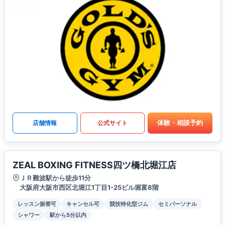
体験・相談予約
店舗情報
公式サイト
ZEAL BOXING FITNESS四ツ橋北堀江店
ＪＲ難波駅から徒歩11分
大阪府大阪市西区北堀江1丁目1-25ビル堀富8階
レッスン振替可
キャンセル可
競技特化型ジム
セミパーソナル
シャワー
駅から5分以内