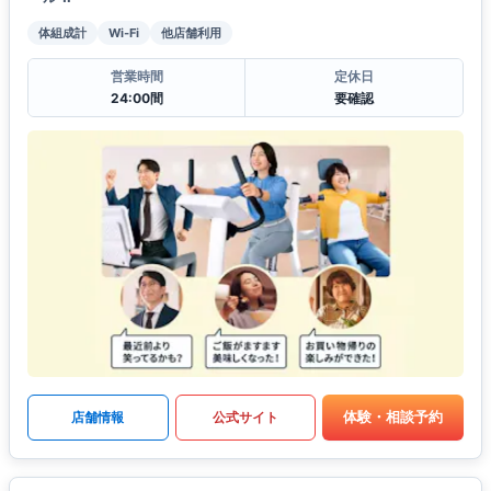
体組成計
Wi-Fi
他店舗利用
営業時間
定休日
24:00間
要確認
体験・相談予約
店舗情報
公式サイト