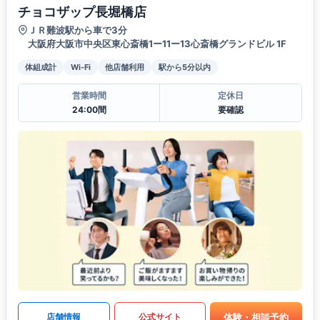
チョコザップ長堀橋店
ＪＲ難波駅から車で3分
大阪府大阪市中央区東心斎橋1ー11ー13心斎橋グランドビル 1F
体組成計
Wi-Fi
他店舗利用
駅から5分以内
営業時間
定休日
24:00間
要確認
体験・相談予約
店舗情報
公式サイト