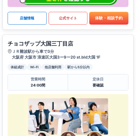
体験・相談予約
店舗情報
公式サイト
チョコザップ大国三丁目店
ＪＲ難波駅から車で3分
大阪府 大阪市 浪速区大国3ー9ー20 st.bld大国 1F
体組成計
Wi-Fi
他店舗利用
駅から5分以内
営業時間
定休日
24:00間
要確認