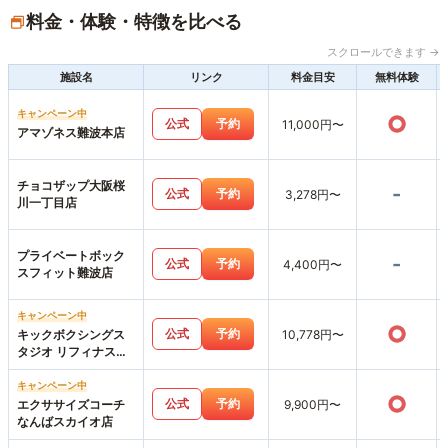
料金・体験・特徴を比べる
スクロールできます →
施設名
リンク
料金目安
無料体験
キャンペーン中
○
公式
予約
11,000円〜
アマゾネス難波本店
チョコザップ大阪桜
-
公式
予約
3,278円〜
川一丁目店
プライベートボック
-
公式
予約
4,400円〜
スフィット難波店
キャンペーン中
○
公式
予約
キックボクシングス
10,778円〜
タジオ リフィナス大
阪なんば本店店
キャンペーン中
○
公式
予約
エクササイズコーチ
9,900円〜
なんばスカイオ店