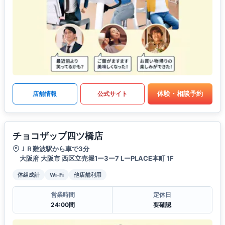
体験・相談予約
店舗情報
公式サイト
チョコザップ四ツ橋店
ＪＲ難波駅から車で3分
大阪府 大阪市 西区立売堀1ー3ー7 LーPLACE本町 1F
体組成計
Wi-Fi
他店舗利用
営業時間
定休日
24:00間
要確認