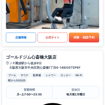
体験・相談予約
店舗情報
公式サイト
ゴールドジム心斎橋大阪店
ＪＲ難波駅から徒歩9分
大阪府大阪市中央区西心斎橋1丁目6-14BIGSTEP6F
プール
サウナ
駐車場
シャワー
ロッカー
Wi-Fi
駅から5分以内
営業時間
定休日
月~土7:00〜23:30
毎月第2月曜日