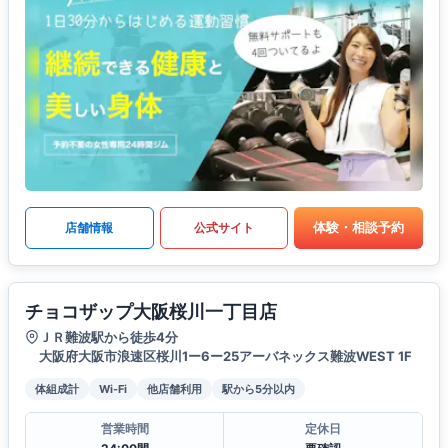
体験・相談予約
店舗情報
公式サイト
チョコザップ大阪桜川一丁目店
ＪＲ難波駅から徒歩4分
大阪府大阪市浪速区桜川1ー6ー25アーバネックス難波WEST 1F
体組成計
Wi-Fi
他店舗利用
駅から5分以内
営業時間
定休日