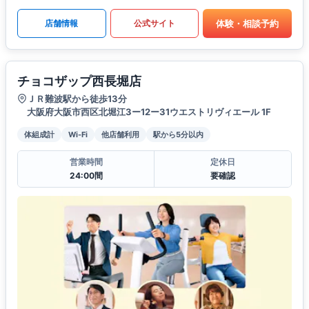
体験・相談予約
店舗情報
公式サイト
チョコザップ西長堀店
ＪＲ難波駅から徒歩13分
大阪府大阪市西区北堀江3ー12ー31ウエストリヴィエール 1F
体組成計
Wi-Fi
他店舗利用
駅から5分以内
営業時間
定休日
24:00間
要確認