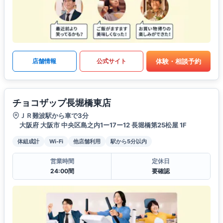
体験・相談予約
店舗情報
公式サイト
チョコザップ長堀橋東店
ＪＲ難波駅から車で3分
大阪府 大阪市 中央区島之内1ー17ー12 長堀橋第25松屋 1F
体組成計
Wi-Fi
他店舗利用
駅から5分以内
営業時間
定休日
24:00間
要確認