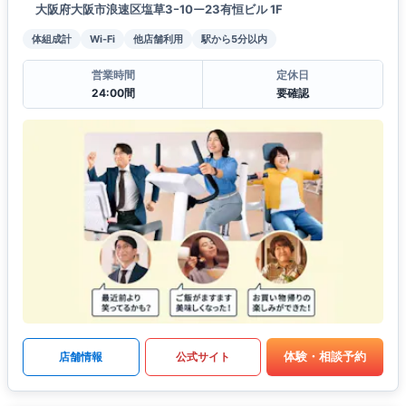
大阪府大阪市浪速区塩草3ｰ10ー23有恒ビル 1F
体組成計
Wi-Fi
他店舗利用
駅から5分以内
営業時間
定休日
24:00間
要確認
体験・相談予約
店舗情報
公式サイト