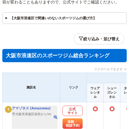
容が変わることもありますので、公式サイトでご確認ください。
【大阪市浪速区で間違いのないスポーツジムの選び方】
絞り込み・並び替え
大阪市浪速区のスポーツジム総合ランキング
スクロールできます →
施設名
リンク
ウェア
シュー
タ
レンタ
ズレン
レ
ル
タル
○
○
アマゾネス (Amazones)
公式
1
サイト
大阪市浪速区役所から1m
体験・
相談予約