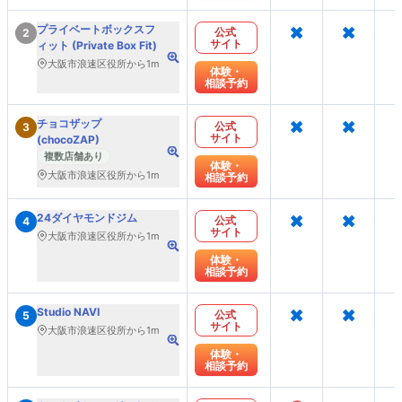
×
×
プライベートボックスフ
公式
2
サイト
ィット (Private Box Fit)
大阪市浪速区役所から1m
体験・
相談予約
×
×
チョコザップ
公式
3
サイト
(chocoZAP)
複数店舗あり
体験・
大阪市浪速区役所から1m
相談予約
×
×
24ダイヤモンドジム
公式
4
サイト
大阪市浪速区役所から1m
体験・
相談予約
×
×
Studio NAVI
公式
5
サイト
大阪市浪速区役所から1m
体験・
相談予約