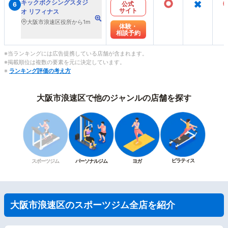
○
×
キックボクシングスタジ
公式
6
サイト
オ リフィナス
大阪市浪速区役所から1m
体験・
相談予約
※当ランキングには広告提携している店舗が含まれます。
※掲載順位は複数の要素を元に決定しています。
※
ランキング評価の考え方
大阪市浪速区で他のジャンルの店舗を探す
ピラティス
スポーツジム
パーソナルジム
ヨガ
大阪市浪速区のスポーツジム全店を紹介