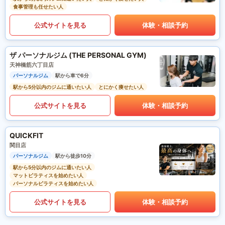
食事管理も任せたい人
公式サイトを見る
体験・相談予約
ザ パーソナルジム (THE PERSONAL GYM)
天神橋筋六丁目店
パーソナルジム
駅から車で6分
駅から5分以内のジムに通いたい人
とにかく痩せたい人
公式サイトを見る
体験・相談予約
QUICKFIT
関目店
パーソナルジム
駅から徒歩10分
駅から5分以内のジムに通いたい人
マットピラティスを始めたい人
パーソナルピラティスを始めたい人
公式サイトを見る
体験・相談予約