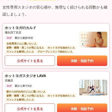
女性専用スタジオの安心感や、無理なく続けられる回数かも確
認しましょう。
ホットヨガのカルド
蒲生四丁目店
ヨガ
駅から徒歩10分
女性専用ジムに通いたい人
姿勢・腰痛・肩こりが気になる人
ホットヨガを始めたい人
ストレスを解消したい人
グループレッスンで始めたい人
公式サイトを見る
体験・相談予約
ホットヨガスタジオ LAVA
京橋店
ヨガ
駅から車で3分
駅から5分以内のジムに通いたい人
姿勢・腰痛・肩こりが気になる人
ホットヨガを始めたい人
ストレスを解消したい人
公式サイトを見る
体験・相談予約