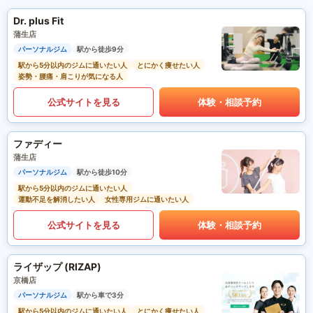
Dr. plus Fit
蒲生店
パーソナルジム
駅から徒歩9分
駅から5分以内のジムに通いたい人
とにかく痩せたい人
姿勢・腰痛・肩こりが気になる人
公式サイトを見る
体験・相談予約
ファディー
蒲生店
パーソナルジム
駅から徒歩10分
駅から5分以内のジムに通いたい人
運動不足を解消したい人
女性専用ジムに通いたい人
公式サイトを見る
体験・相談予約
ライザップ (RIZAP)
京橋店
パーソナルジム
駅から車で3分
駅から5分以内のジムに通いたい人
とにかく痩せたい人