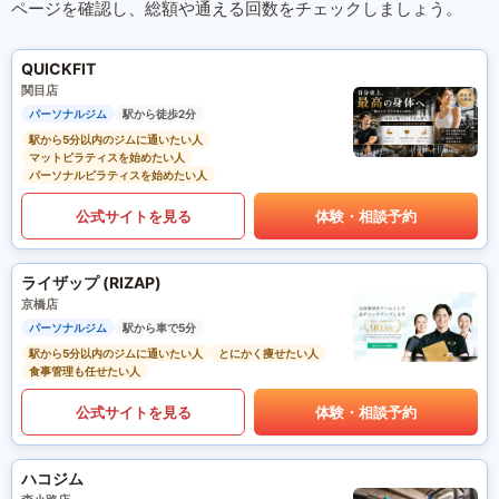
ページを確認し、総額や通える回数をチェックしましょう。
QUICKFIT
関目店
パーソナルジム
駅から徒歩2分
駅から5分以内のジムに通いたい人
マットピラティスを始めたい人
パーソナルピラティスを始めたい人
公式サイトを見る
体験・相談予約
ライザップ (RIZAP)
京橋店
パーソナルジム
駅から車で5分
駅から5分以内のジムに通いたい人
とにかく痩せたい人
食事管理も任せたい人
公式サイトを見る
体験・相談予約
ハコジム