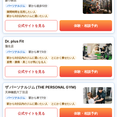
森小路店
パーソナルジム
駅から徒歩12分
隙間時間を活用したい人
駅から5分以内のジムに通いたい人
公式サイトを見る
体験・相談予約
Dr. plus Fit
蒲生店
パーソナルジム
駅から車で3分
駅から5分以内のジムに通いたい人
とにかく痩せたい人
姿勢・腰痛・肩こりが気になる人
公式サイトを見る
体験・相談予約
ザ パーソナルジム (THE PERSONAL GYM)
天神橋筋六丁目店
パーソナルジム
駅から車で7分
駅から5分以内のジムに通いたい人
とにかく痩せたい人
公式サイトを見る
体験・相談予約