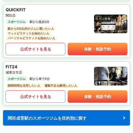
QUICKFIT
関目店
スポーツジム
駅から徒歩2分
駅から5分以内のジムに通いたい人
マットピラティスを始めたい人
パーソナルピラティスを始めたい人
公式サイトを見る
体験・相談予約
FiT24
城東古市店
スポーツジム
駅から車で3分
隙間時間を活用したい人
運動不足を解消したい人
公式サイトを見る
体験・相談予約
関目成育駅のスポーツジムを目的別に探す