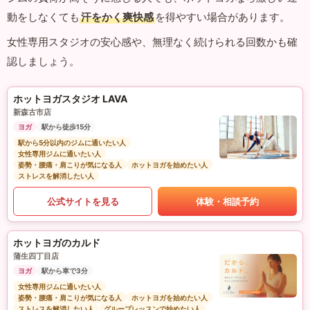
動をしなくても
汗をかく爽快感
を得やすい場合があります。
女性専用スタジオの安心感や、無理なく続けられる回数かも確
認しましょう。
ホットヨガスタジオ LAVA
新森古市店
ヨガ
駅から徒歩15分
駅から5分以内のジムに通いたい人
女性専用ジムに通いたい人
姿勢・腰痛・肩こりが気になる人
ホットヨガを始めたい人
ストレスを解消したい人
公式サイトを見る
体験・相談予約
ホットヨガのカルド
蒲生四丁目店
ヨガ
駅から車で3分
女性専用ジムに通いたい人
姿勢・腰痛・肩こりが気になる人
ホットヨガを始めたい人
ストレスを解消したい人
グループレッスンで始めたい人