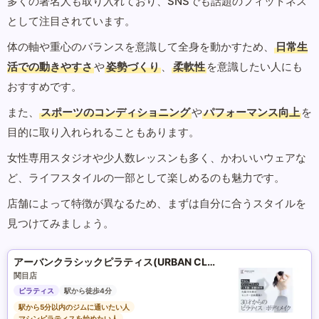
多くの著名人も取り入れており、SNSでも話題のフィットネス
として注目されています。
体の軸や重心のバランスを意識して全身を動かすため、
日常生
活での動きやすさ
や
姿勢づくり
、
柔軟性
を意識したい人にも
おすすめです。
また、
スポーツのコンディショニング
や
パフォーマンス向上
を
目的に取り入れられることもあります。
女性専用スタジオや少人数レッスンも多く、かわいいウェアな
ど、ライフスタイルの一部として楽しめるのも魅力です。
店舗によって特徴が異なるため、まずは自分に合うスタイルを
見つけてみましょう。
アーバンクラシックピラティス(URBAN CLASSIC PILATES)
関目店
ピラティス
駅から徒歩4分
駅から5分以内のジムに通いたい人
マシンピラティスを始めたい人