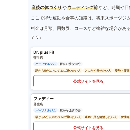
産後の体づくり
や
ウェディング前
など、時期や目
ここで得た運動や食事の知識は、将来スポーツジ
料金は月額、回数券、コースなど複雑な場合があ
ょう。
Dr. plus Fit
蒲生店
パーソナルジム
駅から徒歩10分
駅から5分以内のジムに通いたい人
とにかく痩せたい人
姿勢・腰痛
公式サイトを見る
ファディー
蒲生店
パーソナルジム
駅から徒歩10分
駅から5分以内のジムに通いたい人
運動不足を解消したい人
女性専
公式サイトを見る