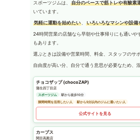
スポーツジムは、
自分のペースで筋トレや有酸素
いています。
気軽に運動を始めたい
、
いろいろなマシンや設備
24時間営業の店舗なら早朝や仕事帰りにも通いや
もあります。
選ぶときは設備や営業時間、料金、スタッフのサ
自由度が高い分、自分で通う意思が必要なため、
チョコザップ (chocoZAP)
蒲生四丁目店
スポーツジム
駅から徒歩10分
隙間時間を活用したい人
駅から5分以内のジムに通いたい人
公式サイトを見る
カーブス
関目高殿店