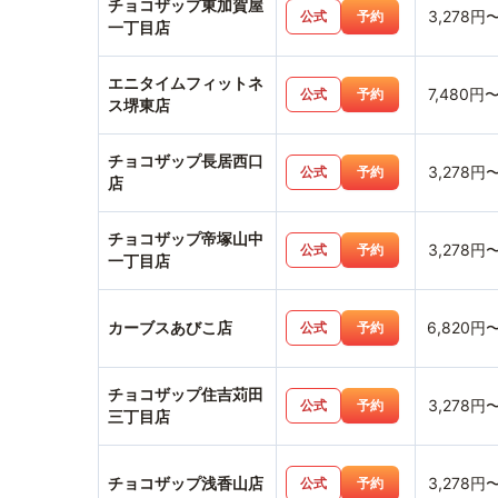
チョコザップ東加賀屋
3,278円
公式
予約
一丁目店
エニタイムフィットネ
7,480円
公式
予約
ス堺東店
チョコザップ長居西口
3,278円
公式
予約
店
チョコザップ帝塚山中
3,278円
公式
予約
一丁目店
カーブスあびこ店
6,820円
公式
予約
チョコザップ住吉苅田
3,278円
公式
予約
三丁目店
チョコザップ浅香山店
3,278円
公式
予約