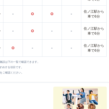
住ノ江駅から
〜
-
○
○
-
車で6分
住ノ江駅から
〜
-
○
-
-
車で6分
住ノ江駅から
〜
○
-
-
-
車で6分
全施設は下の一覧で確認できます。
すすめする項目です。
をご確認ください。