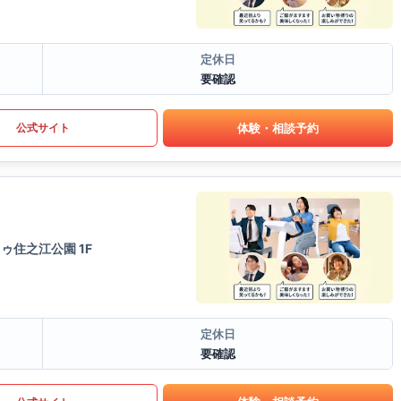
定休日
要確認
体験・相談予約
公式サイト
ゥ住之江公園 1F
定休日
要確認