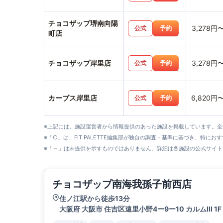
チョコザップ堺南向陽
3,278円
公式
予約
町店
チョコザップ岸里店
3,278円
公式
予約
カーブス岸里店
6,820円
公式
予約
※上記には、施設運営者から情報提供のあった施設を掲載しています。
※「○」は、FIT PALETTE編集部が独自の調査・基準に基づき、特にお
※「－」は未提供を示すものではありません。詳細は各施設の公式サイト
チョコザップ南海我孫子前西店
住ノ江駅から徒歩13分
大阪府 大阪市 住吉区遠里小野4ー9ー10 カルムIII 1F