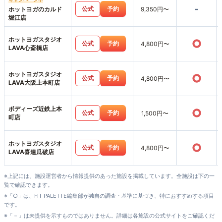
-
公式
予約
ホットヨガのカルド
9,350円〜
堀江店
ホットヨガスタジオ
○
公式
予約
4,800円〜
LAVA心斎橋店
ホットヨガスタジオ
○
公式
予約
4,800円〜
LAVA大阪上本町店
ボディーズ近鉄上本
○
公式
予約
1,500円〜
町店
ホットヨガスタジオ
○
公式
予約
4,800円〜
LAVA喜連瓜破店
※上記には、施設運営者から情報提供のあった施設を掲載しています。全施設は下の一
覧で確認できます。
※「○」は、FIT PALETTE編集部が独自の調査・基準に基づき、特におすすめする項目
です。
※「－」は未提供を示すものではありません。詳細は各施設の公式サイトをご確認くだ