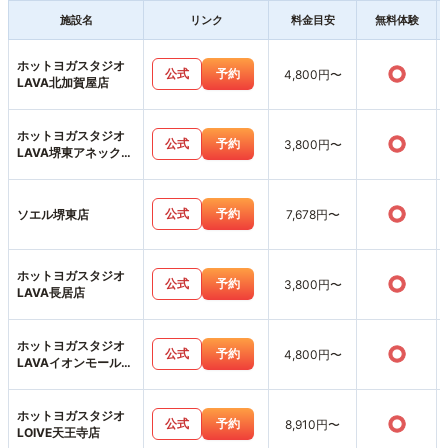
施設名
リンク
料金目安
無料体験
ホットヨガスタジオ
○
公式
予約
4,800円〜
LAVA北加賀屋店
ホットヨガスタジオ
○
公式
予約
3,800円〜
LAVA堺東アネックス
店
○
公式
予約
ソエル堺東店
7,678円〜
ホットヨガスタジオ
○
公式
予約
3,800円〜
LAVA長居店
ホットヨガスタジオ
○
公式
予約
4,800円〜
LAVAイオンモール堺
北花田店
ホットヨガスタジオ
○
公式
予約
8,910円〜
LOIVE天王寺店