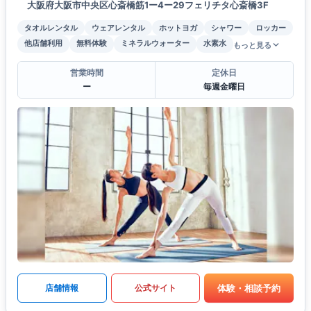
大阪府大阪市中央区心斎橋筋1ー4ー29フェリチタ心斎橋3F
タオルレンタル
ウェアレンタル
ホットヨガ
シャワー
ロッカー
他店舗利用
無料体験
ミネラルウォーター
水素水
もっと見る
営業時間
定休日
ー
毎週金曜日
体験・相談予約
店舗情報
公式サイト