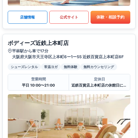
体験・相談予約
店舗情報
公式サイト
ボディーズ近鉄上本町店
平林駅から車で17分
大阪府大阪市天王寺区上本町6ー1ー55 近鉄百貨店上本町店6F
シューズレンタル
常温ヨガ
無料体験
無料カウンセリング
営業時間
定休日
平日 10:00〜21:00
近鉄百貨店上本町店の休館日に準ずる