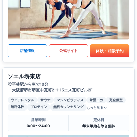
体験・相談予約
店舗情報
公式サイト
ソエル堺東店
平林駅から車で10分
大阪府堺市堺区中瓦町2-1-15エス瓦町ビル2F
ウェアレンタル
サウナ
マシンピラティス
常温ヨガ
完全個室
無料体験
プロテイン
無料カウンセリング
もっと見る
営業時間
定休日
0:00〜24:00
年末年始を除き無休