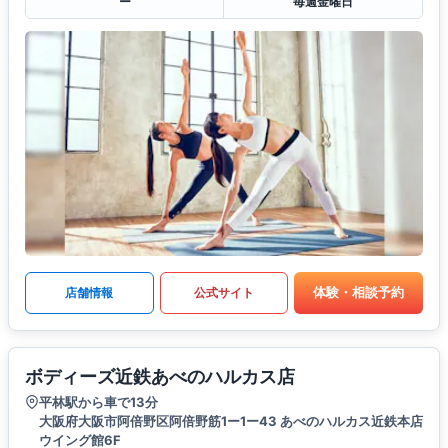
ー
毎週金曜日
体験・相談予約
店舗情報
公式サイト
ボディーズ近鉄あべのハルカス店
平林駅から車で13分
大阪府大阪市阿倍野区阿倍野筋1ー1ー43 あべのハルカス近鉄本店
ウイング館6F