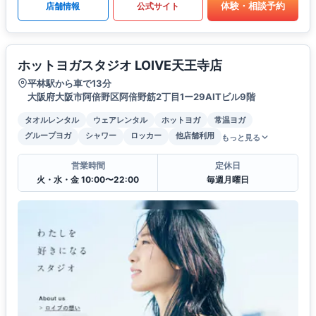
体験・相談予約
店舗情報
公式サイト
ホットヨガスタジオ LOIVE天王寺店
平林駅から車で13分
大阪府大阪市阿倍野区阿倍野筋2丁目1ー29AITビル9階
タオルレンタル
ウェアレンタル
ホットヨガ
常温ヨガ
グループヨガ
シャワー
ロッカー
他店舗利用
もっと見る
営業時間
定休日
火・水・金 10:00〜22:00
毎週月曜日