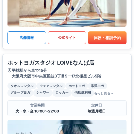
体験・相談予約
店舗情報
公式サイト
ホットヨガスタジオ LOIVEなんば店
平林駅から車で15分
大阪府大阪市中央区難波3丁目5ー17北極星ビル5階
タオルレンタル
ウェアレンタル
ホットヨガ
常温ヨガ
グループヨガ
シャワー
ロッカー
他店舗利用
もっと見る
営業時間
定休日
火・水・金 10:00〜22:00
毎週月曜日