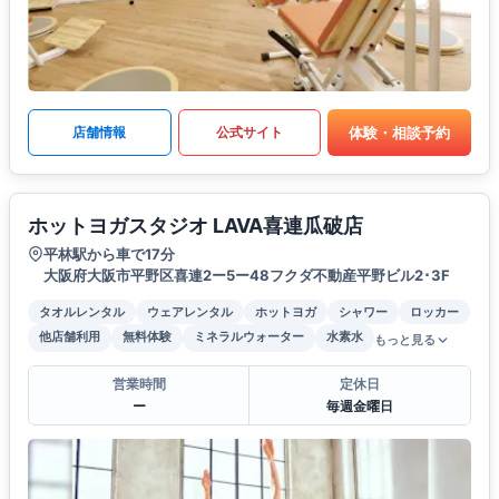
体験・相談予約
店舗情報
公式サイト
ホットヨガスタジオ LAVA喜連瓜破店
平林駅から車で17分
大阪府大阪市平野区喜連2ー5ー48フクダ不動産平野ビル2･3F
タオルレンタル
ウェアレンタル
ホットヨガ
シャワー
ロッカー
他店舗利用
無料体験
ミネラルウォーター
水素水
もっと見る
営業時間
定休日
ー
毎週金曜日