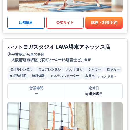
体験・相談予約
店舗情報
公式サイト
ホットヨガスタジオ LAVA堺東アネックス店
平林駅から車で9分
大阪府堺市堺区北瓦町2ー4ー16堺富士ビルB1F
タオルレンタル
ウェアレンタル
ホットヨガ
シャワー
ロッカー
他店舗利用
無料体験
ミネラルウォーター
水素水
もっと見る
営業時間
定休日
ー
毎週火曜日