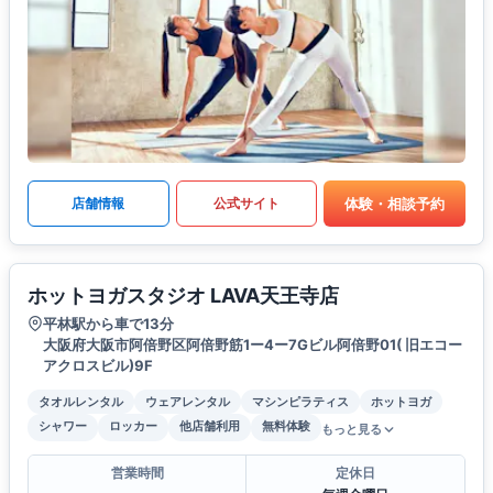
体験・相談予約
店舗情報
公式サイト
ホットヨガスタジオ LAVA天王寺店
平林駅から車で13分
大阪府大阪市阿倍野区阿倍野筋1ー4ー7Gビル阿倍野01( 旧エコー
アクロスビル)9F
タオルレンタル
ウェアレンタル
マシンピラティス
ホットヨガ
シャワー
ロッカー
他店舗利用
無料体験
もっと見る
営業時間
定休日