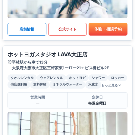
体験・相談予約
店舗情報
公式サイト
ホットヨガスタジオ LAVA大正店
平林駅から車で13分
大阪府大阪市大正区三軒家東1ー17ー21エビス橋ビル2F
タオルレンタル
ウェアレンタル
ホットヨガ
シャワー
ロッカー
他店舗利用
無料体験
ミネラルウォーター
水素水
もっと見る
営業時間
定休日
ー
毎週金曜日