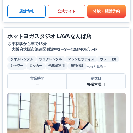
体験・相談予約
店舗情報
公式サイト
ホットヨガスタジオ LAVAなんば店
平林駅から車で15分
大阪府大阪市浪速区難波中2ー3ー12MMOビル4F
タオルレンタル
ウェアレンタル
マシンピラティス
ホットヨガ
シャワー
ロッカー
他店舗利用
無料体験
もっと見る
営業時間
定休日
ー
毎週木曜日