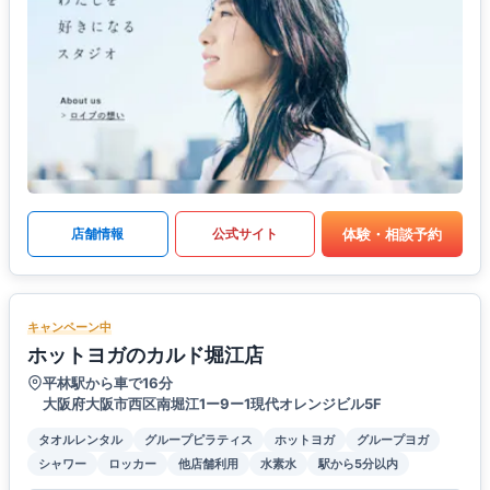
体験・相談予約
店舗情報
公式サイト
キャンペーン中
ホットヨガのカルド堀江店
平林駅から車で16分
大阪府大阪市西区南堀江1ー9ー1現代オレンジビル5F
タオルレンタル
グループピラティス
ホットヨガ
グループヨガ
シャワー
ロッカー
他店舗利用
水素水
駅から5分以内