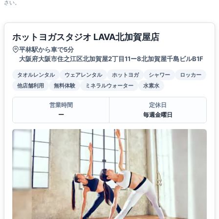
さい。
ホットヨガスタジオ LAVA北加賀屋店
平林駅から車で5分
大阪府大阪市住之江区北加賀屋2丁目11ー8北加賀屋千島ビルB1F
タオルレンタル
ウェアレンタル
ホットヨガ
シャワー
ロッカー
他店舗利用
無料体験
ミネラルウォーター
水素水
営業時間
定休日
ー
毎週金曜日