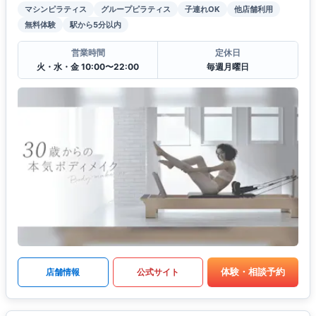
マシンピラティス
グループピラティス
子連れOK
他店舗利用
無料体験
駅から5分以内
営業時間
定休日
火・水・金 10:00〜22:00
毎週月曜日
体験・相談予約
店舗情報
公式サイト