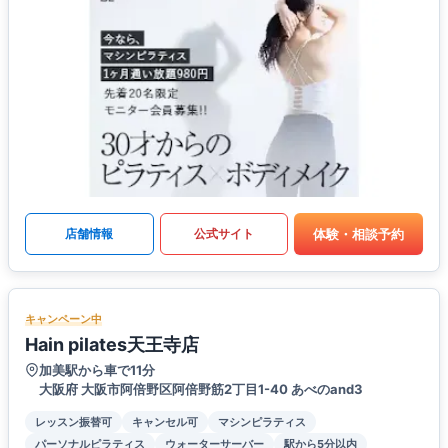
体験・相談予約
店舗情報
公式サイト
キャンペーン中
Hain pilates天王寺店
加美駅から車で11分
大阪府 大阪市阿倍野区阿倍野筋2丁目1-40 あべのand3
レッスン振替可
キャンセル可
マシンピラティス
パーソナルピラティス
ウォーターサーバー
駅から5分以内