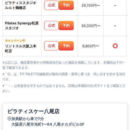
ピラティススタジオ
-
公式
予約
29,700円〜
ルルト鶴橋店
Pilates Synergy松原
-
公式
予約
36,300円〜
スタジオ
キャンペーン中
○
公式
予約
リントスル大阪上本
8,800円〜
町店
※上記には、施設運営者から情報提供のあった施設を掲載しています。全施設は下の一
覧で確認できます。
※「○」は、FIT PALETTE編集部が独自の調査・基準に基づき、特におすすめする項目
です。
※「－」は未提供を示すものではありません。詳細は各施設の公式サイトをご確認くだ
さい。
ピラティスケー八尾店
加美駅から車で7分
大阪府八尾市光町1ー64 八尾オカダビル3F