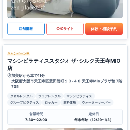
体験・相談予約
店舗情報
公式サイト
キャンペーン中
マシンピラティススタジオ ザ･シルク天王寺MIO
店
加美駅から車で11分
大阪府大阪市天王寺区悲田院町１０-４８ 天王寺Mioプラザ館 7階
705
タオルレンタル
ウェアレンタル
マシンピラティス
グループピラティス
ロッカー
無料体験
ウォーターサーバー
営業時間
定休日
7:30〜22:00
年末年始（12/29~1/3）