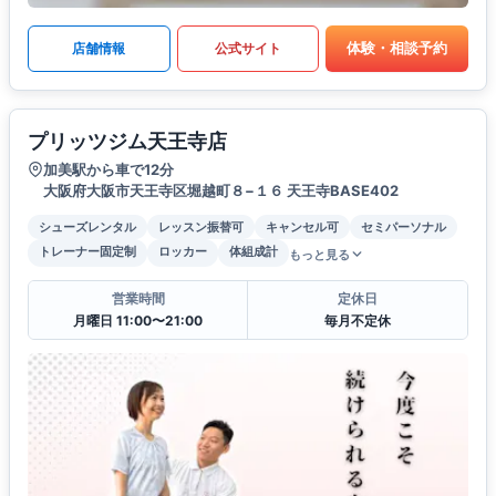
体験・相談予約
店舗情報
公式サイト
プリッツジム天王寺店
加美駅から車で12分
大阪府大阪市天王寺区堀越町８−１６ 天王寺BASE402
シューズレンタル
レッスン振替可
キャンセル可
セミパーソナル
トレーナー固定制
ロッカー
体組成計
もっと見る
営業時間
定休日
月曜日 11:00〜21:00
毎月不定休