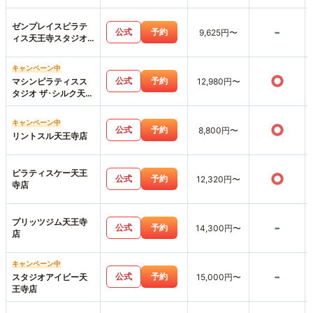
ゼンプレイスピラテ
-
公式
予約
9,625円〜
ィス天王寺スタジオ
店
キャンペーン中
○
公式
予約
マシンピラティスス
12,980円〜
タジオ ザ･シルク天王
寺MIO店
キャンペーン中
○
公式
予約
8,800円〜
リントスル天王寺店
ピラティスケー天王
○
公式
予約
12,320円〜
寺店
プリッツジム天王寺
-
公式
予約
14,300円〜
店
キャンペーン中
-
公式
予約
スタジオアイビー天
15,000円〜
王寺店