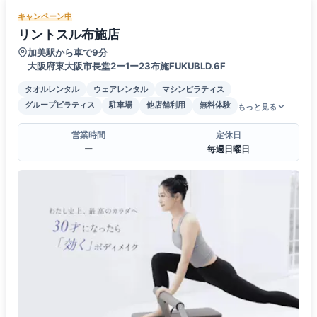
キャンペーン中
リントスル布施店
加美駅から車で9分
大阪府東大阪市長堂2ー1ー23布施FUKUBLD.6F
タオルレンタル
ウェアレンタル
マシンピラティス
グループピラティス
駐車場
他店舗利用
無料体験
もっと見る
営業時間
定休日
ー
毎週日曜日