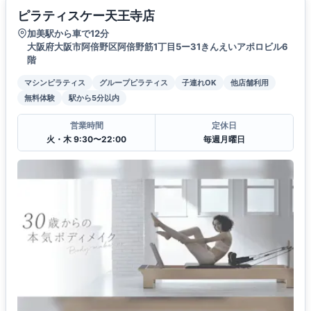
ピラティスケー天王寺店
加美駅から車で12分
大阪府大阪市阿倍野区阿倍野筋1丁目5ー31きんえいアポロビル6
階
マシンピラティス
グループピラティス
子連れOK
他店舗利用
無料体験
駅から5分以内
営業時間
定休日
火・木 9:30〜22:00
毎週月曜日