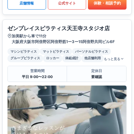
体験・相談予約
店舗情報
公式サイト
ゼンプレイスピラティス天王寺スタジオ店
加美駅から車で11分
大阪府大阪市阿倍野区阿倍野筋1ー3ー15阿倍野共同ビル6F
マシンピラティス
マットピラティス
パーソナルピラティス
グループピラティス
ロッカー
体組成計
他店舗利用
もっと見る
営業時間
定休日
平日 9:00〜22:00
要確認