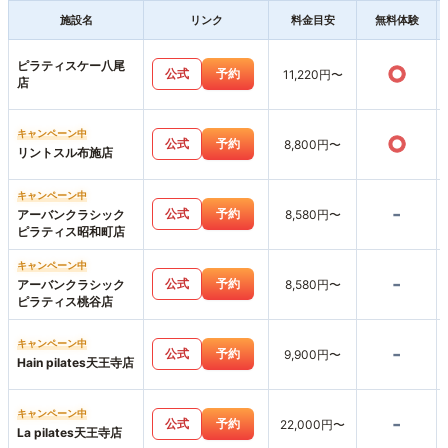
施設名
リンク
料金目安
無料体験
ピラティスケー八尾
○
公式
予約
11,220円〜
店
キャンペーン中
○
公式
予約
8,800円〜
リントスル布施店
キャンペーン中
-
公式
予約
アーバンクラシック
8,580円〜
ピラティス昭和町店
キャンペーン中
-
公式
予約
アーバンクラシック
8,580円〜
ピラティス桃谷店
キャンペーン中
-
公式
予約
9,900円〜
Hain pilates天王寺店
キャンペーン中
-
公式
予約
22,000円〜
La pilates天王寺店