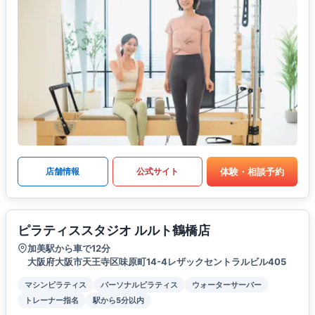
体験・相談予約
店舗情報
公式サイト
ピラティススタジオ ルルト鶴橋店
加美駅から車で12分
大阪府大阪市天王寺区味原町14-4レザックセントラルビル405
マシンピラティス
パーソナルピラティス
ウォーターサーバー
トレーナー指名
駅から5分以内