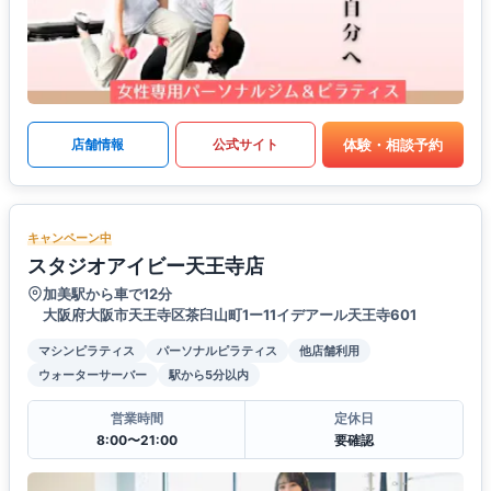
体験・相談予約
店舗情報
公式サイト
キャンペーン中
スタジオアイビー天王寺店
加美駅から車で12分
大阪府大阪市天王寺区茶臼山町1ー11イデアール天王寺601
マシンピラティス
パーソナルピラティス
他店舗利用
ウォーターサーバー
駅から5分以内
営業時間
定休日
8:00〜21:00
要確認