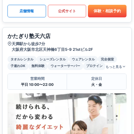
体験・相談予約
店舗情報
公式サイト
かたぎり塾天六店
天満駅から徒歩7分
大阪府大阪市北区天神橋6丁目5-9 21stビル2F
タオルレンタル
シューズレンタル
ウェアレンタル
完全個室
子連れOK
無料体験
ウォーターサーバー
プロテイン
もっと見る
営業時間
定休日
平日 10:00〜22:00
火・金