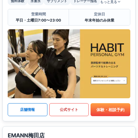
無料体験
水素水
サプリメント
トレーナー指名
もっと見る
営業時間
定休日
平日・土曜日7:00〜23:00
年末年始のみ休業
体験・相談予約
店舗情報
公式サイト
EMANN梅田店