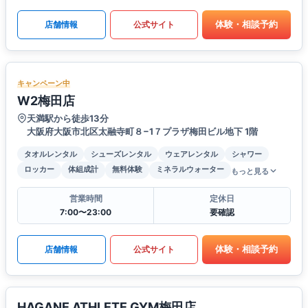
体験・相談予約
店舗情報
公式サイト
キャンペーン中
W2梅田店
天満駅から徒歩13分
大阪府大阪市北区太融寺町８−1７プラザ梅田ビル地下 1階
タオルレンタル
シューズレンタル
ウェアレンタル
シャワー
ロッカー
体組成計
無料体験
ミネラルウォーター
もっと見る
営業時間
定休日
7:00〜23:00
要確認
体験・相談予約
店舗情報
公式サイト
HAGANE ATHLETE GYM梅田店