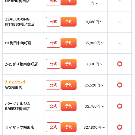
-
公式
予約
EMANN梅田店
円〜
ZEAL BOXING
-
公式
予約
9,680円〜
FITNESS桜ノ宮店
-
公式
予約
fis梅田中崎町店
65,800円〜
○
公式
予約
かたぎり塾南森町店
8,800円〜
キャンペーン中
○
公式
予約
25,520円〜
W2梅田店
パーソナルジム
○
公式
予約
32,780円〜
BREEZE梅田店
○
公式
予約
ライザップ梅田店
327,800円〜