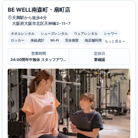
BE WELL南森町・扇町店
天満駅から徒歩4分
大阪府大阪市北区天神橋3−11−7
タオルレンタル
シューズレンタル
ウェアレンタル
シャワー
ロッカー
体組成計
Wi-Fi
完全個室
他店舗利用
もっと見る
営業時間
定休日
24:00間年中無休 スタッフアワー(11:00〜22:00)
要確認