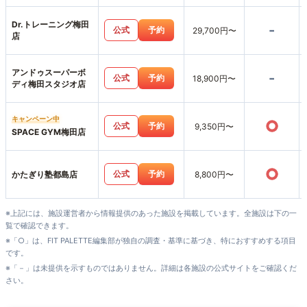
Dr.トレーニング梅田
-
公式
予約
29,700円〜
店
アンドゥスーパーボ
-
公式
予約
18,900円〜
ディ梅田スタジオ店
キャンペーン中
○
公式
予約
9,350円〜
SPACE GYM梅田店
○
公式
予約
かたぎり塾都島店
8,800円〜
※上記には、施設運営者から情報提供のあった施設を掲載しています。全施設は下の一
覧で確認できます。
※「○」は、FIT PALETTE編集部が独自の調査・基準に基づき、特におすすめする項目
です。
※「－」は未提供を示すものではありません。詳細は各施設の公式サイトをご確認くだ
さい。