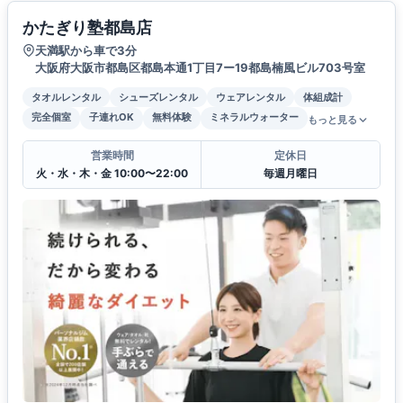
かたぎり塾都島店
天満駅から車で3分
大阪府大阪市都島区都島本通1丁目7ー19都島楠風ビル703号室
タオルレンタル
シューズレンタル
ウェアレンタル
体組成計
完全個室
子連れOK
無料体験
ミネラルウォーター
もっと見る
営業時間
定休日
火・水・木・金 10:00〜22:00
毎週月曜日