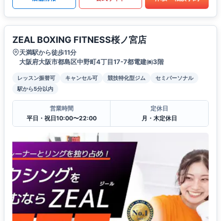
ZEAL BOXING FITNESS桜ノ宮店
天満駅から徒歩11分
大阪府大阪市都島区中野町4丁目17-7都電建㈱3階
レッスン振替可
キャンセル可
競技特化型ジム
セミパーソナル
駅から5分以内
営業時間
定休日
平日・祝日10:00〜22:00
月・木定休日