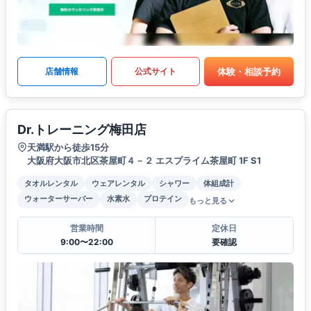
体験・相談予約
店舗情報
公式サイト
Dr.トレーニング梅田店
天満駅から徒歩15分
大阪府大阪市北区茶屋町４－２ エスプライム茶屋町 1F S1
タオルレンタル
ウェアレンタル
シャワー
体組成計
ウォーターサーバー
水素水
プロテイン
もっと見る
営業時間
定休日
9:00〜22:00
要確認