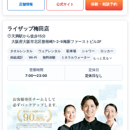
体験・相談予約
店舗情報
公式サイト
ライザップ梅田店
天満駅から徒歩15分
大阪府大阪市北区曾根崎1-2-9梅新ファーストビル2F
タオルレンタル
ウェアレンタル
駐車場
シャワー
ロッカー
体組成計
Wi-Fi
無料体験
ミネラルウォーター
もっと見る
営業時間
定休日
7:00〜23:00
定休日なし