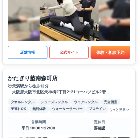
体験・相談予約
店舗情報
公式サイト
かたぎり塾南森町店
天満駅から徒歩13分
大阪府大阪市北区天神橋2丁目2-21コーハツビル2階
タオルレンタル
シューズレンタル
ウェアレンタル
完全個室
子連れOK
無料体験
ウォーターサーバー
プロテイン
もっと見る
営業時間
定休日
平日 10:00〜22:00
要確認