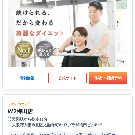
体験・相談予約
店舗情報
公式サイト
キャンペーン中
W2梅田店
天満駅から徒歩13分
大阪府大阪市北区太融寺町8-17プラザ梅田ビルB1F
タオルレンタル
シューズレンタル
ウェアレンタル
シャワー