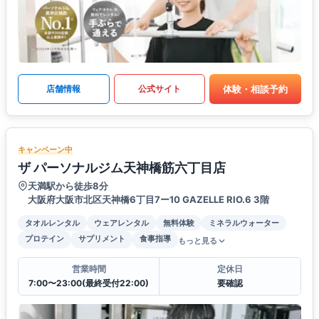
体験・相談予約
店舗情報
公式サイト
キャンペーン中
ザ パーソナルジム天神橋筋六丁目店
天満駅から徒歩8分
大阪府大阪市北区天神橋6丁目7ー10 GAZELLE RIO.6 3階
タオルレンタル
ウェアレンタル
無料体験
ミネラルウォーター
プロテイン
サプリメント
食事指導
もっと見る
営業時間
定休日
7:00〜23:00(最終受付22:00)
要確認