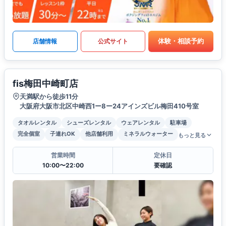
体験・相談予約
店舗情報
公式サイト
fis梅田中崎町店
天満駅から徒歩11分
大阪府大阪市北区中崎西1ー8ー24アインズビル梅田410号室
タオルレンタル
シューズレンタル
ウェアレンタル
駐車場
完全個室
子連れOK
他店舗利用
ミネラルウォーター
もっと見る
営業時間
定休日
10:00〜22:00
要確認