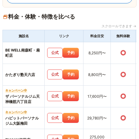
料金・体験・特徴を比べる
スクロールできます →
施設名
リンク
料金目安
無料体験
BE WELL南森町・扇
○
公式
予約
8,250円〜
町店
○
公式
予約
かたぎり塾天六店
8,800円〜
キャンペーン中
○
公式
予約
ザ パーソナルジム天
17,600円〜
神橋筋六丁目店
キャンペーン中
○
公式
予約
ハビットパーソナル
29,780円〜
ジム大阪梅田
275,000