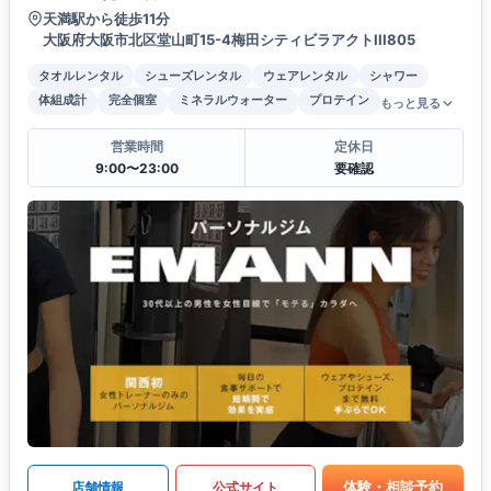
天満駅から徒歩11分
大阪府大阪市北区堂山町15-4梅田シティビラアクトIII805
タオルレンタル
シューズレンタル
ウェアレンタル
シャワー
体組成計
完全個室
ミネラルウォーター
プロテイン
もっと見る
営業時間
定休日
9:00〜23:00
要確認
体験・相談予約
店舗情報
公式サイト