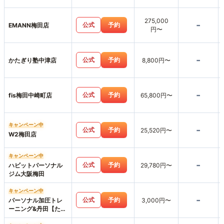
275,000
-
公式
予約
EMANN梅田店
円〜
-
公式
予約
かたぎり塾中津店
8,800円〜
-
公式
予約
fis梅田中崎町店
65,800円〜
キャンペーン中
-
公式
予約
25,520円〜
W2梅田店
キャンペーン中
-
公式
予約
ハビットパーソナル
29,780円〜
ジム大阪梅田
キャンペーン中
-
公式
予約
パーソナル加圧トレ
3,000円〜
ーニング&丹田【たん
でん】波動整体スタ