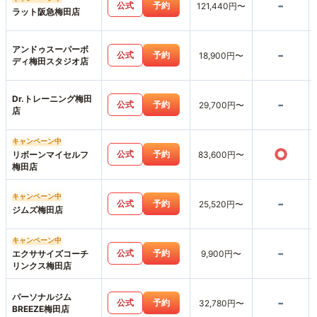
-
公式
予約
121,440円〜
ラット阪急梅田店
アンドゥスーパーボ
-
公式
予約
18,900円〜
ディ梅田スタジオ店
Dr.トレーニング梅田
-
公式
予約
29,700円〜
店
キャンペーン中
○
公式
予約
リボーンマイセルフ
83,600円〜
梅田店
キャンペーン中
-
公式
予約
25,520円〜
ジムズ梅田店
キャンペーン中
-
公式
予約
エクササイズコーチ
9,900円〜
リンクス梅田店
パーソナルジム
-
公式
予約
32,780円〜
BREEZE梅田店