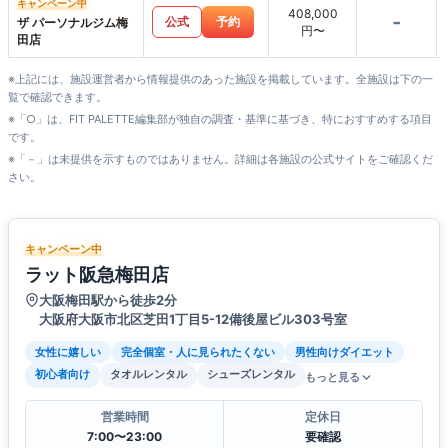
ジオHearts227-ハー
キャンペーン中
408,000
-
ツニニナナ-
公式
予約
ザ パーソナルジム梅
円〜
田店
※上記には、施設運営者から情報提供のあった施設を掲載しています。全施設は下の一
覧で確認できます。
※「○」は、FIT PALETTE編集部が独自の調査・基準に基づき、特におすすめする項目
です。
※「－」は未提供を示すものではありません。詳細は各施設の公式サイトをご確認くだ
さい。
キャンペーン中
ラット阪急梅田店
大阪梅田駅から徒歩2分
大阪府大阪市北区芝田1丁目5-12備後屋ビル303号室
女性に嬉しい
完全個室・人に見られたくない
男性向けダイエット
初心者向け
タオルレンタル
シューズレンタル
もっと見る
営業時間
定休日
7:00〜23:00
要確認