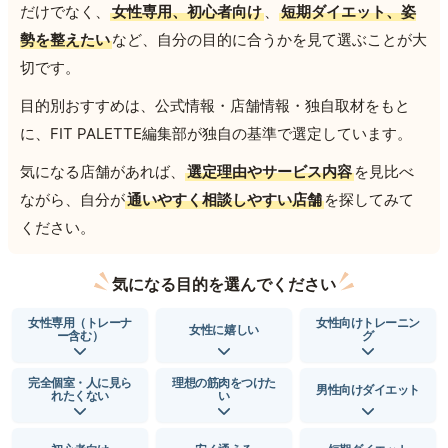
だけでなく、
女性専用、初心者向け
、
短期ダイエット、姿
勢を整えたい
など、自分の目的に合うかを見て選ぶことが大
切です。
目的別おすすめは、公式情報・店舗情報・独自取材をもと
に、FIT PALETTE編集部が独自の基準で選定しています。
気になる店舗があれば、
選定理由やサービス内容
を見比べ
ながら、自分が
通いやすく相談しやすい店舗
を探してみて
ください。
気になる目的を選んでください
女性専用（トレーナ
女性向けトレーニン
女性に嬉しい
ー含む）
グ
完全個室・人に見ら
理想の筋肉をつけた
男性向けダイエット
れたくない
い