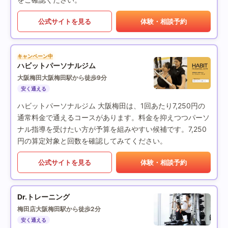
公式サイトを見る
体験・相談予約
キャンペーン中
ハビットパーソナルジム
大阪梅田
大阪梅田駅から徒歩9分
安く通える
ハビットパーソナルジム 大阪梅田は、1回あたり7,250円の
通常料金で通えるコースがあります。料金を抑えつつパーソ
ナル指導を受けたい方が予算を組みやすい候補です。7,250
円の算定対象と回数を確認してみてください。
公式サイトを見る
体験・相談予約
Dr.トレーニング
梅田店
大阪梅田駅から徒歩2分
安く通える