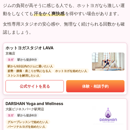
ジムの負荷が高そうに感じる人でも、ホットヨガなら激しい運
動をしなくても
汗をかく爽快感
を得やすい場合があります。
女性専用スタジオの安心感や、無理なく続けられる回数かも確
認しましょう。
ホットヨガスタジオ LAVA
京橋店
ヨガ
駅から徒歩9分
駅から5分以内のジムに通いたい人
姿勢・腰痛・肩こりが気になる人
ホットヨガを始めたい人
ストレスを解消したい人
公式サイトを見る
体験・相談予約
DARSHAN Yoga and Wellness
大阪ビジネスパーク駅周辺
ヨガ
駅から徒歩6分
グループレッスンで始めたい人
パーソナルヨガを始めたい人