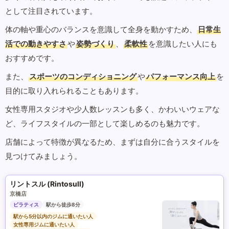
として注目されています。
体の軸や重心のバランスを意識して全身を動かすため、
日常生
活での動きやすさ
や
姿勢づくり
、
柔軟性
を意識したい人にも
おすすめです。
また、
スポーツのコンディショニング
や
パフォーマンス向上
を
目的に取り入れられることもあります。
女性専用スタジオや少人数レッスンも多く、かわいいウェアな
ど、ライフスタイルの一部として楽しめるのも魅力です。
店舗によって特徴が異なるため、まずは自分に合うスタイルを
見つけてみましょう。
リントスル (Rintosull)
京橋店
ピラティス
駅から徒歩8分
駅から5分以内のジムに通いたい人
女性専用ジムに通いたい人