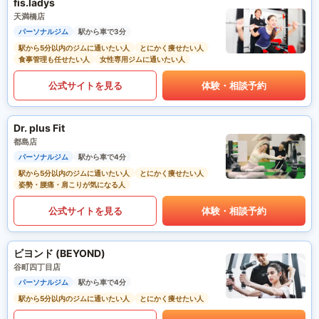
fis.ladys
天満橋店
パーソナルジム
駅から車で3分
駅から5分以内のジムに通いたい人
とにかく痩せたい人
食事管理も任せたい人
女性専用ジムに通いたい人
公式サイトを見る
体験・相談予約
Dr. plus Fit
都島店
パーソナルジム
駅から車で4分
駅から5分以内のジムに通いたい人
とにかく痩せたい人
姿勢・腰痛・肩こりが気になる人
公式サイトを見る
体験・相談予約
ビヨンド (BEYOND)
谷町四丁目店
パーソナルジム
駅から車で4分
駅から5分以内のジムに通いたい人
とにかく痩せたい人