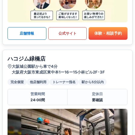
体験・相談予約
店舗情報
公式サイト
ハコジム緑橋店
大阪城公園駅から車で4分
大阪府大阪市東成区東中本1ー16ー15小林ビル2F･3F
完全個室
他店舗利用
トレーナー指名
駅から5分以内
営業時間
定休日
24:00間
要確認