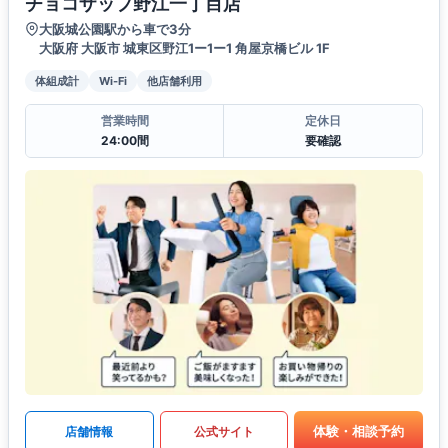
チョコザップ野江一丁目店
大阪城公園駅から車で3分
大阪府 大阪市 城東区野江1ー1ー1 角屋京橋ビル 1F
体組成計
Wi-Fi
他店舗利用
営業時間
定休日
24:00間
要確認
体験・相談予約
店舗情報
公式サイト