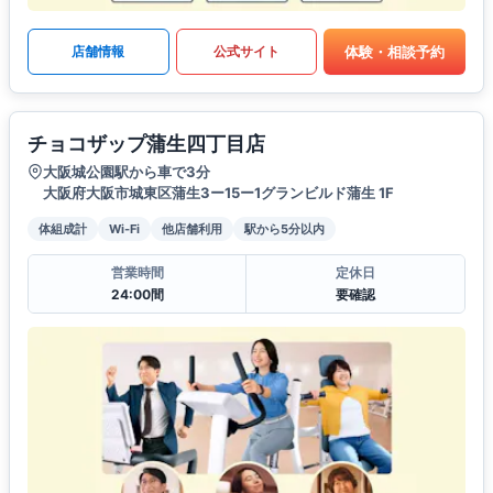
体験・相談予約
店舗情報
公式サイト
チョコザップ蒲生四丁目店
大阪城公園駅から車で3分
大阪府大阪市城東区蒲生3ー15ー1グランビルド蒲生 1F
体組成計
Wi-Fi
他店舗利用
駅から5分以内
営業時間
定休日
24:00間
要確認