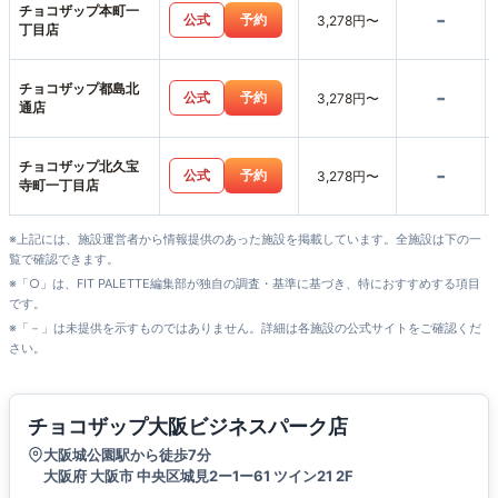
チョコザップ本町一
-
公式
予約
3,278円〜
丁目店
チョコザップ都島北
-
公式
予約
3,278円〜
通店
チョコザップ北久宝
-
公式
予約
3,278円〜
寺町一丁目店
※上記には、施設運営者から情報提供のあった施設を掲載しています。全施設は下の一
覧で確認できます。
※「○」は、FIT PALETTE編集部が独自の調査・基準に基づき、特におすすめする項目
です。
※「－」は未提供を示すものではありません。詳細は各施設の公式サイトをご確認くだ
さい。
チョコザップ大阪ビジネスパーク店
大阪城公園駅から徒歩7分
大阪府 大阪市 中央区城見2ー1ー61 ツイン21 2F