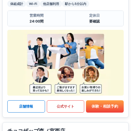
体組成計
Wi-Fi
他店舗利用
駅から5分以内
営業時間
定休日
24:00間
要確認
体験・相談予約
店舗情報
公式サイト
チョコザップ森ノ宮西店