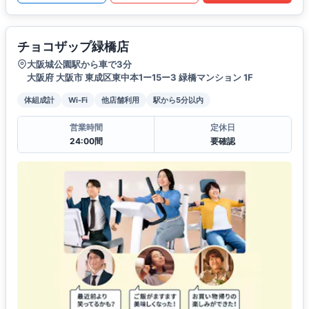
チョコザップ緑橋店
大阪城公園駅から車で3分
大阪府 大阪市 東成区東中本1ー15ー3 緑橋マンション 1F
体組成計
Wi-Fi
他店舗利用
駅から5分以内
営業時間
定休日
24:00間
要確認