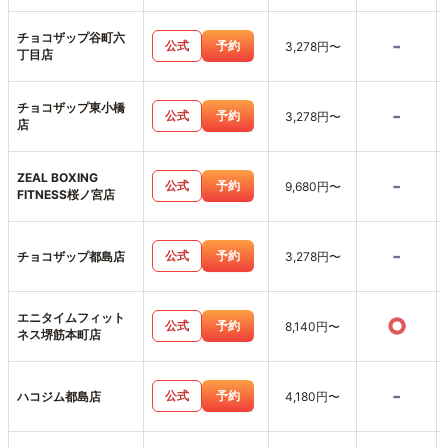
チョコザップ谷町六
-
公式
予約
3,278円〜
丁目店
チョコザップ東小橋
-
公式
予約
3,278円〜
店
ZEAL BOXING
-
公式
予約
9,680円〜
FITNESS桜ノ宮店
-
公式
予約
チョコザップ都島店
3,278円〜
エニタイムフィット
○
公式
予約
8,140円〜
ネス堺筋本町店
-
公式
予約
ハコジム都島店
4,180円〜