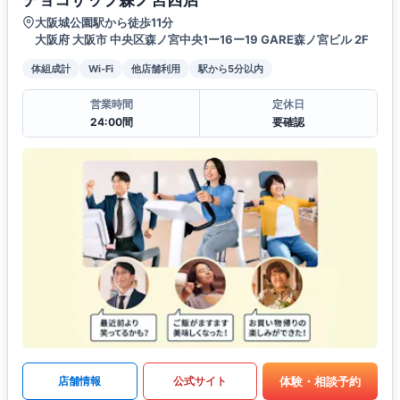
大阪城公園駅から徒歩11分
大阪府 大阪市 中央区森ノ宮中央1ー16ー19 GARE森ノ宮ビル 2F
体組成計
Wi-Fi
他店舗利用
駅から5分以内
営業時間
定休日
24:00間
要確認
体験・相談予約
店舗情報
公式サイト