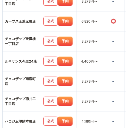
-
公式
予約
3,278円〜
丁目店
○
公式
予約
カーブス玉造元町店
6,820円〜
チョコザップ天満橋
-
公式
予約
3,278円〜
一丁目店
-
公式
予約
ルネサンス今里24店
4,400円〜
チョコザップ南森町
-
公式
予約
3,278円〜
店
チョコザップ徳井二
-
公式
予約
3,278円〜
丁目店
-
公式
予約
ハコジム堺筋本町店
4,180円〜