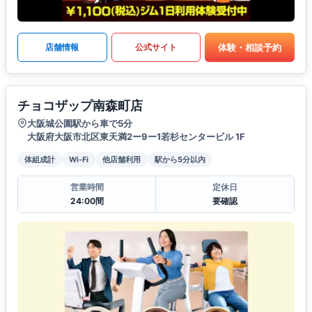
体験・相談予約
店舗情報
公式サイト
チョコザップ南森町店
大阪城公園駅から車で5分
大阪府大阪市北区東天満2ー9ー1若杉センタービル 1F
体組成計
Wi-Fi
他店舗利用
駅から5分以内
営業時間
定休日
24:00間
要確認