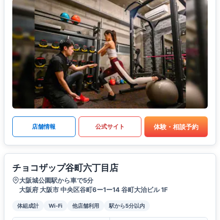
体験・相談予約
店舗情報
公式サイト
チョコザップ谷町六丁目店
大阪城公園駅から車で5分
大阪府 大阪市 中央区谷町6ー1ー14 谷町大治ビル 1F
体組成計
Wi-Fi
他店舗利用
駅から5分以内