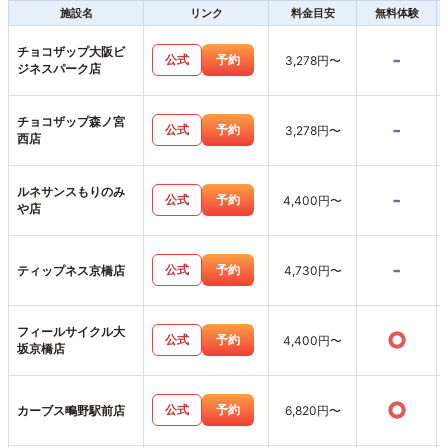
施設名
リンク
料金目安
無料体験
チョコザップ大阪ビ
-
公式
予約
3,278円〜
ジネスパーク店
チョコザップ森ノ宮
-
公式
予約
3,278円〜
西店
ルネサンスもりのみ
-
公式
予約
4,400円〜
や店
-
公式
予約
ティップネス京橋店
4,730円〜
フィールサイクル大
○
公式
予約
4,400円〜
坂京橋店
○
公式
予約
カーブス鴫野駅前店
6,820円〜