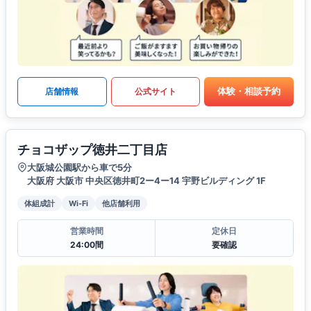
体験・相談予約
店舗情報
公式サイト
チョコザップ徳井二丁目店
大阪城公園駅から車で5分
大阪府 大阪市 中央区徳井町2ー4ー14 宇野ビルディング 1F
体組成計
Wi-Fi
他店舗利用
営業時間
定休日
24:00間
要確認