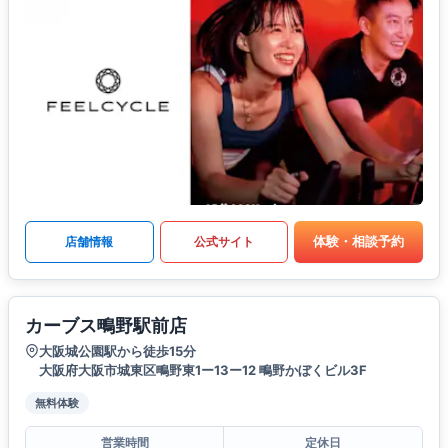
体験・相談予約
店舗情報
公式サイト
カーブス鴫野駅前店
大阪城公園駅から徒歩15分
大阪府大阪市城東区鴫野東1ー13ー12 鴫野かぼくビル3F
無料体験
営業時間
定休日