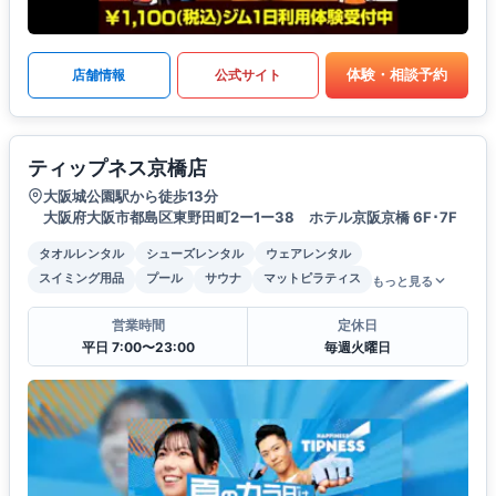
体験・相談予約
店舗情報
公式サイト
ティップネス京橋店
大阪城公園駅から徒歩13分
大阪府大阪市都島区東野田町2ー1ー38 ホテル京阪京橋 6F･7F
タオルレンタル
シューズレンタル
ウェアレンタル
スイミング用品
プール
サウナ
マットピラティス
もっと見る
営業時間
定休日
平日 7:00〜23:00
毎週火曜日