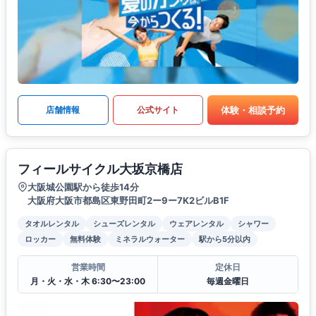
体験・相談予約
店舗情報
公式サイト
フィールサイクル大坂京橋店
大阪城公園駅から徒歩14分
大阪府大阪市都島区東野田町2ー9ー7K2ビルB1F
タオルレンタル
シューズレンタル
ウェアレンタル
シャワー
ロッカー
無料体験
ミネラルウォーター
駅から5分以内
営業時間
定休日
月・火・水・木 6:30〜23:00
毎週金曜日