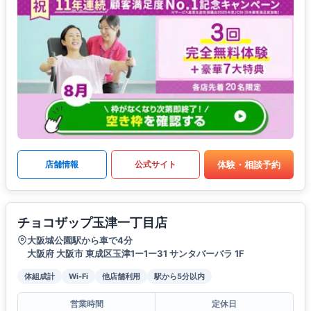
体験・相談予約
店舗情報
公式サイト
チョコザップ玉津一丁目店
大阪城公園駅から車で4分
大阪府 大阪市 東成区玉津1ー1ー31 サンタバーバラ 1F
体組成計
Wi-Fi
他店舗利用
駅から5分以内
営業時間
定休日