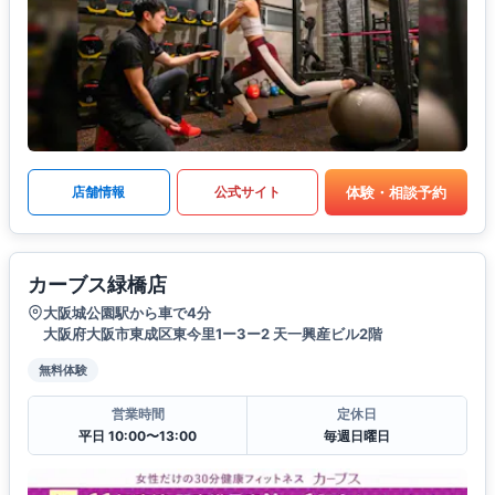
体験・相談予約
店舗情報
公式サイト
カーブス緑橋店
大阪城公園駅から車で4分
大阪府大阪市東成区東今里1ー3ー2 天一興産ビル2階
無料体験
営業時間
定休日
平日 10:00〜13:00
毎週日曜日