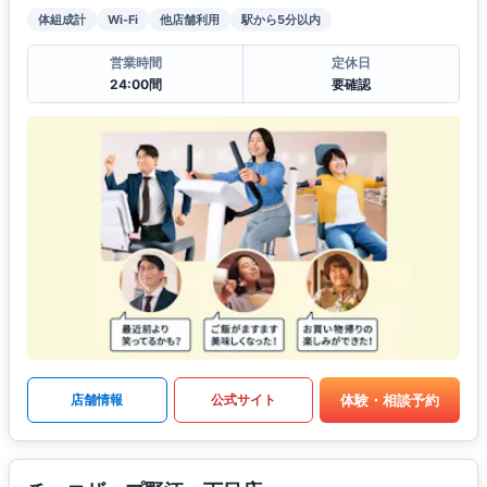
体組成計
Wi-Fi
他店舗利用
駅から5分以内
営業時間
定休日
24:00間
要確認
体験・相談予約
店舗情報
公式サイト