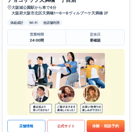
大阪城公園駅から車で4分
大阪府大阪市北区天満橋1ー6ー8ヴィルブーケ天満橋 2F
体組成計
Wi-Fi
他店舗利用
営業時間
定休日
24:00間
要確認
体験・相談予約
店舗情報
公式サイト