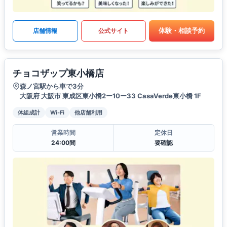
体験・相談予約
店舗情報
公式サイト
チョコザップ東小橋店
森ノ宮駅から車で3分
大阪府 大阪市 東成区東小橋2ー10ー33 CasaVerde東小橋 1F
体組成計
Wi-Fi
他店舗利用
営業時間
定休日
24:00間
要確認