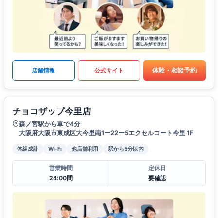
体験・相談予約
店舗情報
公式サイト
チョコザップ今里店
森ノ宮駅から車で4分
大阪府大阪市東成区大今里南1ー22ー5エクセルコート今里 1F
体組成計
Wi-Fi
他店舗利用
駅から5分以内
営業時間
定休日
24:00間
要確認