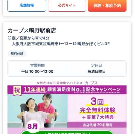
体験・相談予約
店舗情報
公式サイト
カーブス鴫野駅前店
森ノ宮駅から車で4分
大阪府大阪市城東区鴫野東1ー13ー12 鴫野かぼくビル3F
無料体験
営業時間
定休日
平日 10:00〜13:00
毎週日曜日