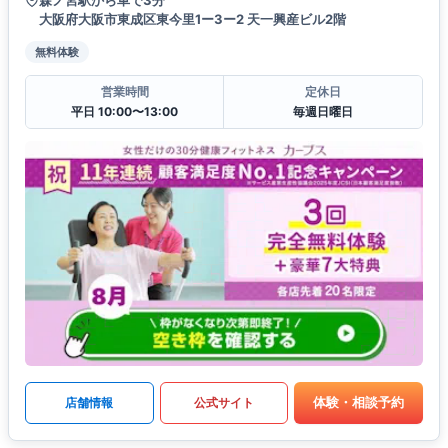
森ノ宮駅から車で3分
大阪府大阪市東成区東今里1ー3ー2 天一興産ビル2階
無料体験
営業時間
定休日
平日 10:00〜13:00
毎週日曜日
体験・相談予約
店舗情報
公式サイト