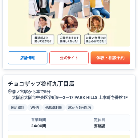
体験・相談予約
店舗情報
公式サイト
チョコザップ谷町九丁目店
森ノ宮駅から車で5分
大阪府大阪市中央区谷町9ー2ー17 PARK HILLS 上本町壱番館 1F
体組成計
Wi-Fi
他店舗利用
駅から5分以内
営業時間
定休日
24:00間
要確認