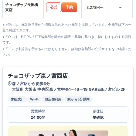
チョコザップ長堀橋
-
公式
予約
3,278円〜
東店
※上記には、施設運営者から情報提供のあった施設を掲載しています。全施設は下の一
覧で確認できます。
※「○」は、FIT PALETTE編集部が独自の調査・基準に基づき、特におすすめする項目
です。
※「－」は未提供を示すものではありません。詳細は各施設の公式サイトをご確認くだ
さい。
チョコザップ森ノ宮西店
森ノ宮駅から徒歩3分
大阪府 大阪市 中央区森ノ宮中央1ー16ー19 GARE森ノ宮ビル 2F
体組成計
Wi-Fi
他店舗利用
駅から5分以内
営業時間
定休日
24:00間
要確認