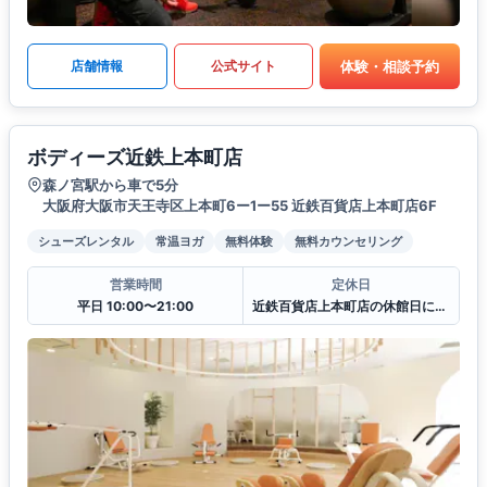
体験・相談予約
店舗情報
公式サイト
ボディーズ近鉄上本町店
森ノ宮駅から車で5分
大阪府大阪市天王寺区上本町6ー1ー55 近鉄百貨店上本町店6F
シューズレンタル
常温ヨガ
無料体験
無料カウンセリング
営業時間
定休日
平日 10:00〜21:00
近鉄百貨店上本町店の休館日に準ずる