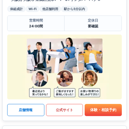
体組成計
Wi-Fi
他店舗利用
駅から5分以内
営業時間
定休日
24:00間
要確認
体験・相談予約
店舗情報
公式サイト