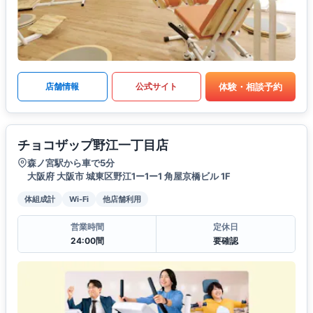
体験・相談予約
店舗情報
公式サイト
チョコザップ野江一丁目店
森ノ宮駅から車で5分
大阪府 大阪市 城東区野江1ー1ー1 角屋京橋ビル 1F
体組成計
Wi-Fi
他店舗利用
営業時間
定休日
24:00間
要確認