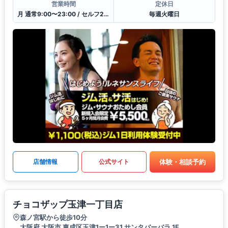
営業時間
定休日
月 通常9:00〜23:00 / セルフ23:00〜9:00 / 受付10:00〜21:00
毎週火曜日
体験・相談予約
店舗情報
公式サイト
チョコザップ玉津一丁目店
森ノ宮駅から徒歩10分
大阪府 大阪市 東成区玉津1ー1ー31 サンタバーバラ 1F