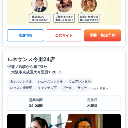
体験・相談予約
店舗情報
公式サイト
ルネサンス今里24店
森ノ宮駅から車で3分
大阪市東成区大今里西1-26−5
タオルレンタル
シューズレンタル
ウェアレンタル
レッスン振替可
キャンセル可
プール
サウナ
もっと見る
営業時間
定休日
24:00間
木曜日