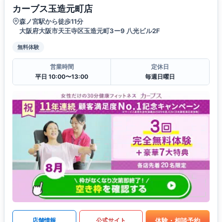
カーブス玉造元町店
森ノ宮駅から徒歩11分
大阪府大阪市天王寺区玉造元町3ー9 八光ビル2F
無料体験
営業時間
定休日
平日 10:00〜13:00
毎週日曜日
体験・相談予約
店舗情報
公式サイト