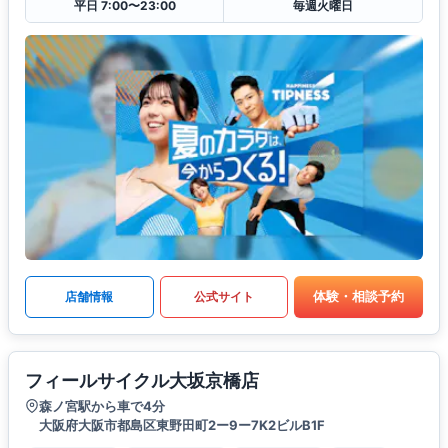
平日 7:00〜23:00
毎週火曜日
体験・相談予約
店舗情報
公式サイト
フィールサイクル大坂京橋店
森ノ宮駅から車で4分
大阪府大阪市都島区東野田町2ー9ー7K2ビルB1F