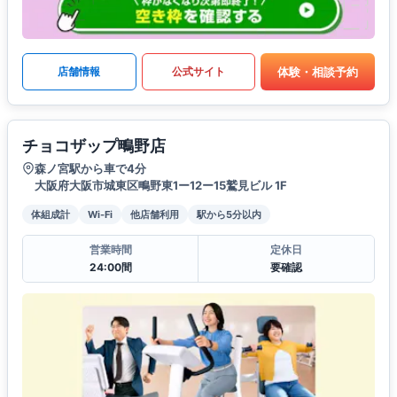
体験・相談予約
店舗情報
公式サイト
チョコザップ鴫野店
森ノ宮駅から車で4分
大阪府大阪市城東区鴫野東1ー12ー15鷲見ビル 1F
体組成計
Wi-Fi
他店舗利用
駅から5分以内
営業時間
定休日
24:00間
要確認