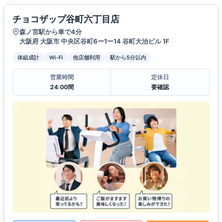
チョコザップ谷町六丁目店
森ノ宮駅から車で4分
大阪府 大阪市 中央区谷町6ー1ー14 谷町大治ビル 1F
体組成計
Wi-Fi
他店舗利用
駅から5分以内
営業時間
定休日
24:00間
要確認