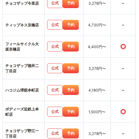
-
公式
予約
チョコザップ今里店
3,278円〜
-
公式
予約
ティップネス京橋店
4,730円〜
フィールサイクル大
○
公式
予約
4,400円〜
坂京橋店
チョコザップ徳井二
-
公式
予約
3,278円〜
丁目店
-
公式
予約
ハコジム堺筋本町店
4,180円〜
ボディーズ近鉄上本
○
公式
予約
1,500円〜
町店
チョコザップ野江一
-
公式
予約
3,278円〜
丁目店