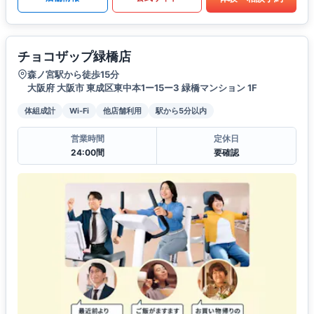
チョコザップ緑橋店
森ノ宮駅から徒歩15分
大阪府 大阪市 東成区東中本1ー15ー3 緑橋マンション 1F
体組成計
Wi-Fi
他店舗利用
駅から5分以内
営業時間
定休日
24:00間
要確認