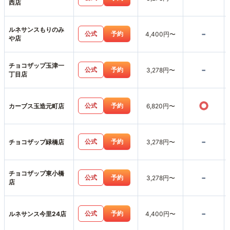
西店
ルネサンスもりのみ
-
公式
予約
4,400円〜
や店
チョコザップ玉津一
-
公式
予約
3,278円〜
丁目店
○
公式
予約
カーブス玉造元町店
6,820円〜
-
公式
予約
チョコザップ緑橋店
3,278円〜
チョコザップ東小橋
-
公式
予約
3,278円〜
店
-
公式
予約
ルネサンス今里24店
4,400円〜