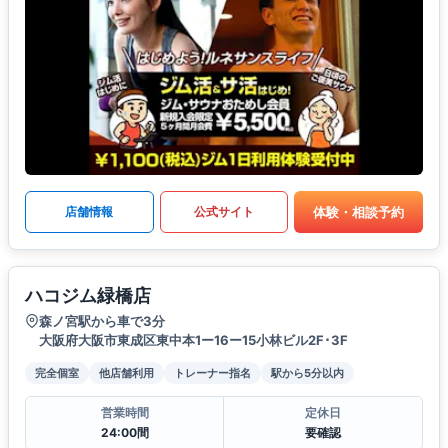
体験・相談予約
店舗情報
公式サイト
ハコジム緑橋店
森ノ宮駅から車で3分
大阪府大阪市東成区東中本1ー16ー15小林ビル2F･3F
完全個室
他店舗利用
トレーナー指名
駅から5分以内
営業時間
定休日
24:00間
要確認