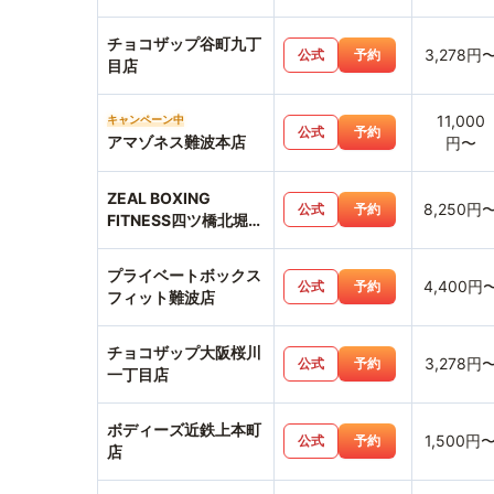
チョコザップ谷町九丁
3,278円
公式
予約
目店
11,000
キャンペーン中
公式
予約
アマゾネス難波本店
円〜
ZEAL BOXING
8,250円
公式
予約
FITNESS四ツ橋北堀江
店
プライベートボックス
4,400円
公式
予約
フィット難波店
チョコザップ大阪桜川
3,278円
公式
予約
一丁目店
ボディーズ近鉄上本町
1,500円
公式
予約
店