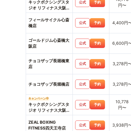
キックボクシングスタ
公式
予約
円〜
ジオ リフィナス大阪な
んば本店店
フィールサイクル心斎
4,400円
公式
予約
橋店
ゴールドジム心斎橋大
6,600円
公式
予約
阪店
チョコザップ長堀橋東
3,278円
公式
予約
店
チョコザップ長堀橋店
3,278円
公式
予約
キャンペーン中
10,778
キックボクシングスタ
公式
予約
円〜
ジオ リフィナス大阪心
斎橋店
ZEAL BOXING
3,938円
公式
予約
FITNESS四天王寺店