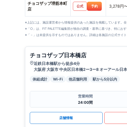
チョコザップ堺筋本町
3,278円
公式
予約
店
※上記には、施設運営者から情報提供のあった施設を掲載しています。
※「○」は、FIT PALETTE編集部が独自の調査・基準に基づき、特にお
※「－」は未提供を示すものではありません。詳細は各施設の公式サイト
チョコザップ日本橋店
近鉄日本橋駅から徒歩4分
大阪府 大阪市 中央区日本橋2ー3ー8 オーアール日本
体組成計
Wi-Fi
他店舗利用
駅から5分以内
営業時間
24:00間
店舗情報