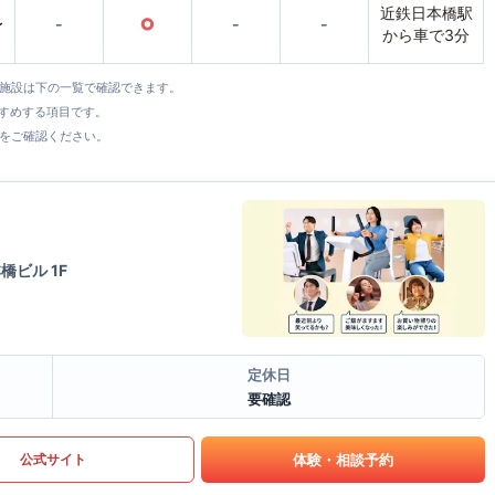
近鉄日本橋駅
〜
-
○
-
-
から車で3分
全施設は下の一覧で確認できます。
すすめする項目です。
をご確認ください。
橋ビル 1F
定休日
要確認
体験・相談予約
公式サイト