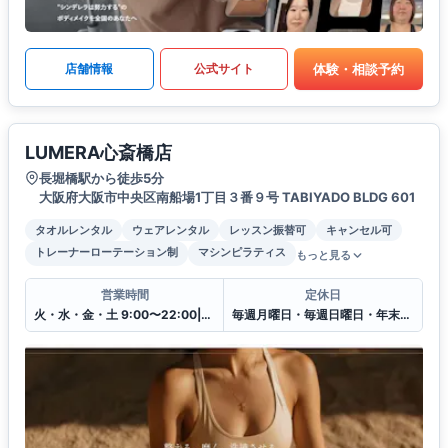
体験・相談予約
店舗情報
公式サイト
LUMERA心斎橋店
長堀橋駅から徒歩5分
大阪府大阪市中央区南船場1丁目３番９号 TABIYADO BLDG 601
タオルレンタル
ウェアレンタル
レッスン振替可
キャンセル可
トレーナーローテーション制
マシンピラティス
もっと見る
営業時間
定休日
火・水・金・土 9:00〜22:00|木曜日のみ12:00〜22:00
毎週月曜日・毎週日曜日・年末年始