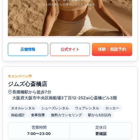
体験・相談予約
店舗情報
公式サイト
キャンペーン中
ジムズ心斎橋店
長堀橋駅から徒歩7分
大阪府大阪市中央区南船場3丁目12-25Zai心斎橋ビル3階
タオルレンタル
シューズレンタル
ウェアレンタル
ロッカー
体組成計
食事指導
無料カウンセリング
駅から5分以内
営業時間
定休日
7:00〜23:00
要確認