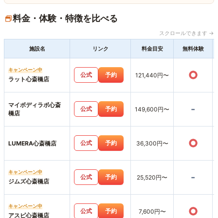
料金・体験・特徴を比べる
スクロールできます →
施設名
リンク
料金目安
無料体験
キャンペーン中
○
公式
予約
121,440円〜
ラット心斎橋店
マイボディラボ心斎
-
公式
予約
149,600円〜
橋店
○
公式
予約
LUMERA心斎橋店
36,300円〜
キャンペーン中
-
公式
予約
25,520円〜
ジムズ心斎橋店
キャンペーン中
○
公式
予約
7,600円〜
アスピ心斎橋店