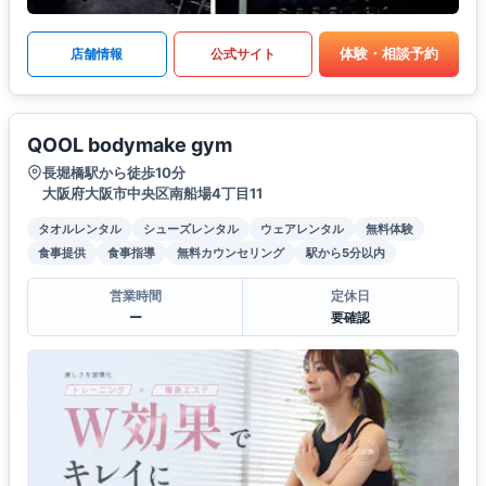
体験・相談予約
店舗情報
公式サイト
QOOL bodymake gym
長堀橋駅から徒歩10分
大阪府大阪市中央区南船場4丁目11
タオルレンタル
シューズレンタル
ウェアレンタル
無料体験
食事提供
食事指導
無料カウンセリング
駅から5分以内
営業時間
定休日
ー
要確認