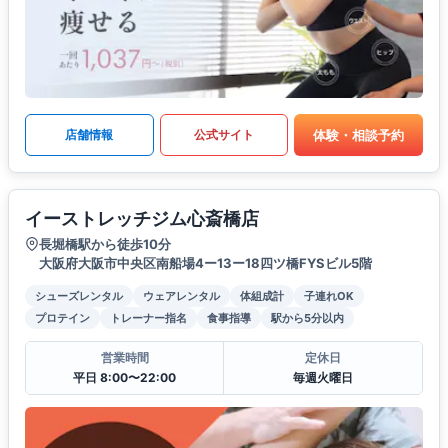
体験・相談予約
店舗情報
公式サイト
イーストレッチジム心斎橋店
長堀橋駅から徒歩10分
大阪府大阪市中央区南船場4ー13ー18四ツ橋FYSビル5階
シューズレンタル
ウェアレンタル
体組成計
子連れOK
プロテイン
トレーナー指名
食事指導
駅から5分以内
営業時間
定休日
平日 8:00〜22:00
毎週火曜日