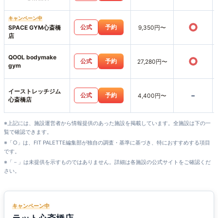
キャンペーン中
○
公式
予約
SPACE GYM心斎橋
9,350円〜
店
QOOL bodymake
○
公式
予約
27,280円〜
gym
イーストレッチジム
-
公式
予約
4,400円〜
心斎橋店
※上記には、施設運営者から情報提供のあった施設を掲載しています。全施設は下の一
覧で確認できます。
※「○」は、FIT PALETTE編集部が独自の調査・基準に基づき、特におすすめする項目
です。
※「－」は未提供を示すものではありません。詳細は各施設の公式サイトをご確認くだ
さい。
キャンペーン中