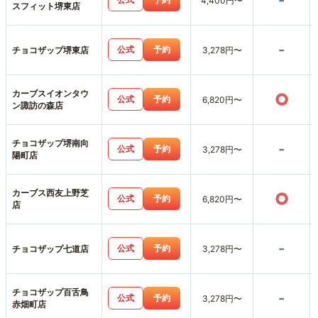
-
4,400円〜
スフィット堺東店
-
公式
予約
チョコザップ堺東店
3,278円〜
カーブスイオンタウ
○
公式
予約
6,820円〜
ン諏訪の森店
チョコザップ堺南向
-
公式
予約
3,278円〜
陽町店
カーブス西友上野芝
○
公式
予約
6,820円〜
店
-
公式
予約
チョコザップ七道店
3,278円〜
チョコザップ百舌鳥
-
公式
予約
3,278円〜
赤畑町店