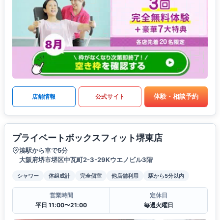
体験・相談予約
店舗情報
公式サイト
プライベートボックスフィット堺東店
湊駅から車で5分
大阪府堺市堺区中瓦町2-3-29Kウエノビル3階
シャワー
体組成計
完全個室
他店舗利用
駅から5分以内
営業時間
定休日
平日 11:00〜21:00
毎週火曜日