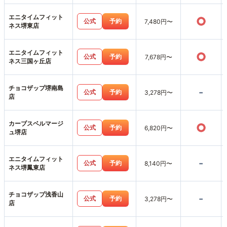
エニタイムフィット
○
公式
予約
7,480円〜
ネス堺東店
エニタイムフィット
○
公式
予約
7,678円〜
ネス三国ヶ丘店
チョコザップ堺南島
-
公式
予約
3,278円〜
店
カーブスベルマージ
○
公式
予約
6,820円〜
ュ堺店
エニタイムフィット
-
公式
予約
8,140円〜
ネス堺鳳東店
チョコザップ浅香山
-
公式
予約
3,278円〜
店