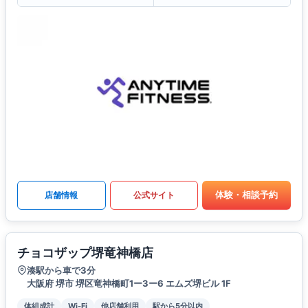
体験・相談予約
店舗情報
公式サイト
チョコザップ堺竜神橋店
湊駅から車で3分
大阪府 堺市 堺区竜神橋町1ー3ー6 エムズ堺ビル 1F
体組成計
Wi-Fi
他店舗利用
駅から5分以内