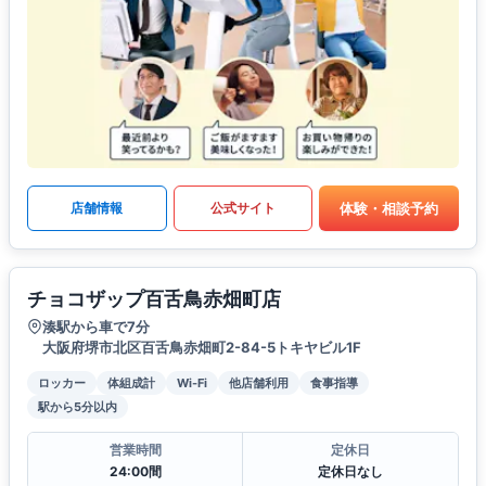
体験・相談予約
店舗情報
公式サイト
チョコザップ百舌鳥赤畑町店
湊駅から車で7分
大阪府堺市北区百舌鳥赤畑町2-84-5トキヤビル1F
ロッカー
体組成計
Wi-Fi
他店舗利用
食事指導
駅から5分以内
営業時間
定休日
24:00間
定休日なし