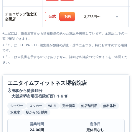
チョコザップ住之江
-
公式
予約
3,278円〜
公園店
※上記には、施設運営者から情報提供のあった施設を掲載しています。全施設は下の一
覧で確認できます。
※「○」は、FIT PALETTE編集部が独自の調査・基準に基づき、特におすすめする項目
です。
※「－」は未提供を示すものではありません。詳細は各施設の公式サイトをご確認くだ
さい。
エニタイムフィットネス堺宿院店
湊駅から徒歩15分
大阪府堺市堺区宿院町西1-1-6 1F
シャワー
ロッカー
Wi-Fi
完全個室
他店舗利用
無料体験
水素水
駅から5分以内
営業時間
定休日
24:00間
定休日なし