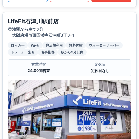
LifeFit石津川駅前店
湊駅から車で3分
大阪府堺市西区浜寺石津町3丁3-1
ロッカー
Wi-Fi
他店舗利用
無料体験
ウォーターサーバー
トレーナー指名
食事指導
駅から5分以内
営業時間
定休日
24:00間営業
定休日なし