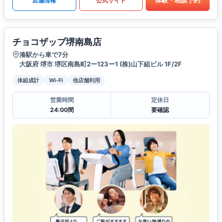
体験・相談予約
店舗情報
公式サイト
チョコザップ堺南島店
湊駅から車で7分
大阪府 堺市 堺区南島町2ー123ー1 (株)山下組ビル 1F/2F
体組成計
Wi-Fi
他店舗利用
営業時間
定休日
24:00間
要確認