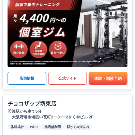
体験・相談予約
店舗情報
公式サイト
チョコザップ堺東店
湊駅から車で5分
大阪府堺市堺区中瓦町2ー3ー12きくやビル 2F
体組成計
Wi-Fi
他店舗利用
駅から5分以内