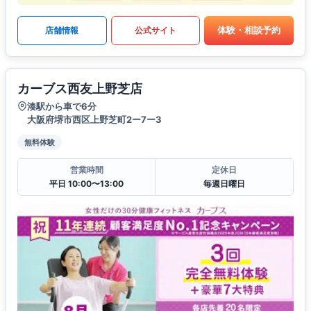
体験・相談予約
店舗情報
公式サイト
カーブス西友上野芝店
湊駅から車で6分
大阪府堺市西区上野芝町2ー7ー3
無料体験
営業時間
定休日
平日 10:00〜13:00
毎週日曜日