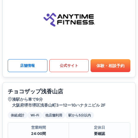
体験・相談予約
店舗情報
公式サイト
チョコザップ浅香山店
湊駅から車で9分
大阪府堺市堺区浅香山町3ー12ー10ハナタニビル 2F
体組成計
Wi-Fi
他店舗利用
駅から5分以内
営業時間
定休日
24:00間
要確認