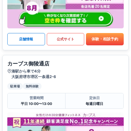
体験・相談予約
店舗情報
公式サイト
カーブス御陵通店
湊駅から車で4分
大阪府堺市堺区一条通2-6
駐車場
無料体験
営業時間
定休日
平日 10:00〜13:00
毎週日曜日