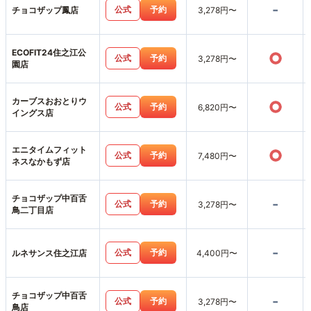
-
公式
予約
チョコザップ鳳店
3,278円〜
ECOFIT24住之江公
○
公式
予約
3,278円〜
園店
カーブスおおとりウ
○
公式
予約
6,820円〜
イングス店
エニタイムフィット
○
公式
予約
7,480円〜
ネスなかもず店
チョコザップ中百舌
-
公式
予約
3,278円〜
鳥二丁目店
-
公式
予約
ルネサンス住之江店
4,400円〜
チョコザップ中百舌
-
公式
予約
3,278円〜
鳥店