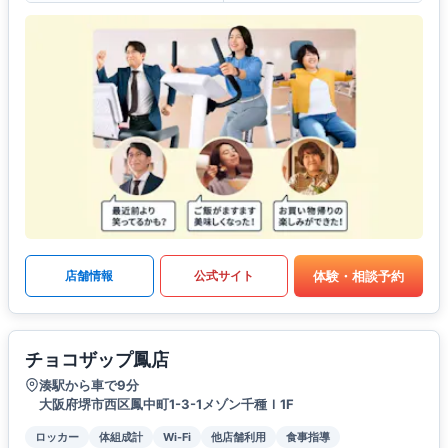
体験・相談予約
店舗情報
公式サイト
チョコザップ鳳店
湊駅から車で9分
大阪府堺市西区鳳中町1-3-1メゾン千種Ｉ1F
ロッカー
体組成計
Wi-Fi
他店舗利用
食事指導