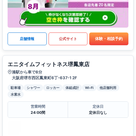
体験・相談予約
店舗情報
公式サイト
エニタイムフィットネス堺鳳東店
湊駅から車で8分
大阪府堺市西区鳳東町6丁-637-1 2F
駐車場
シャワー
ロッカー
体組成計
Wi-Fi
他店舗利用
水素水
営業時間
定休日
24:00間
定休日なし