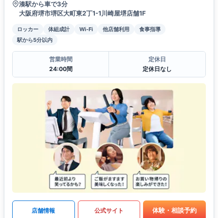
湊駅から車で3分
大阪府堺市堺区大町東2丁1-1川崎屋堺店舗1F
ロッカー
体組成計
Wi-Fi
他店舗利用
食事指導
駅から5分以内
営業時間
定休日
24:00間
定休日なし
体験・相談予約
店舗情報
公式サイト