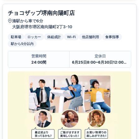
チョコザップ堺南向陽町店
湊駅から車で6分
大阪府堺市堺区南向陽町2丁3-10
駐車場
ロッカー
体組成計
Wi-Fi
他店舗利用
食事指導
駅から5分以内
営業時間
定休日
24:00間
6月25日8:00~6月30日12:00一時閉館中