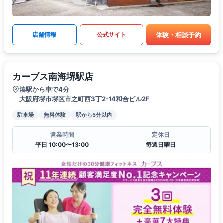
体験・相談予約
店舗情報
公式サイト
カーブス南海堺駅店
湊駅から車で4分
大阪府堺市堺区市之町西3丁2-14和合ビル2F
駐車場
無料体験
駅から5分以内
営業時間
定休日
平日 10:00〜13:00
毎週日曜日