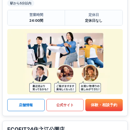
駅から5分以内
営業時間
定休日
24:00間
定休日なし
体験・相談予約
店舗情報
公式サイト
ECOFIT24住之江公園店