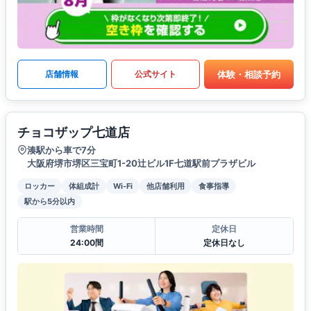
体験・相談予約
店舗情報
公式サイト
チョコザップ七道店
湊駅から車で7分
大阪府堺市堺区三宝町1-20辻ビル1F七道駅前プラザビル
ロッカー
体組成計
Wi-Fi
他店舗利用
食事指導
駅から5分以内
営業時間
定休日
24:00間
定休日なし