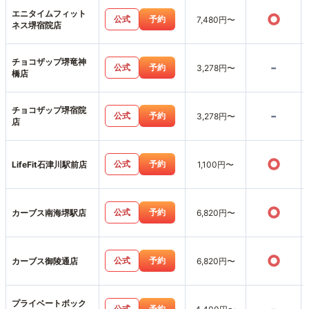
エニタイムフィット
○
公式
予約
7,480円〜
ネス堺宿院店
チョコザップ堺竜神
-
公式
予約
3,278円〜
橋店
チョコザップ堺宿院
-
公式
予約
3,278円〜
店
○
公式
予約
LifeFit石津川駅前店
1,100円〜
○
公式
予約
カーブス南海堺駅店
6,820円〜
○
公式
予約
カーブス御陵通店
6,820円〜
プライベートボック
公式
予約