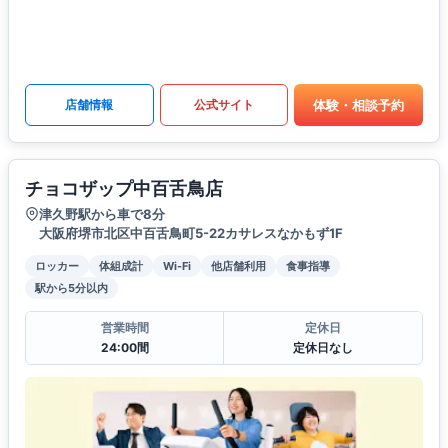
体験・相談予約
店舗情報
公式サイト
チョコザップ中百舌鳥店
津久野駅から車で8分
大阪府堺市北区中百舌鳥町5-22カサレスなかもず1F
ロッカー
体組成計
Wi-Fi
他店舗利用
食事指導
駅から5分以内
営業時間
定休日
24:00間
定休日なし