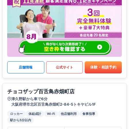
体験・相談予約
店舗情報
公式サイト
チョコザップ百舌鳥赤畑町店
津久野駅から車で6分
大阪府堺市北区百舌鳥赤畑町2-84-5トキヤビル1F
ロッカー
体組成計
Wi-Fi
他店舗利用
食事指導
駅から5分以内