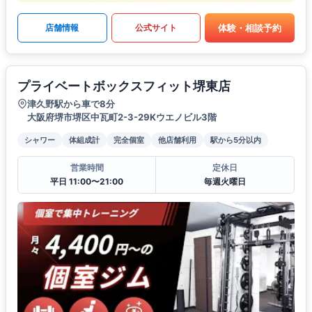
体験・相談予約
店舗情報
公式サイト
プライベートボックスフィット堺東店
津久野駅から車で8分
大阪府堺市堺区中瓦町2-3-29Kウエノビル3階
シャワー
体組成計
完全個室
他店舗利用
駅から5分以内
営業時間
定休日
平日 11:00〜21:00
毎週火曜日