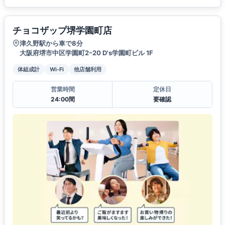
チョコザップ堺学園町店
津久野駅から車で8分
大阪府堺市中区学園町2ｰ20 D's学園町ビル 1F
体組成計
Wi-Fi
他店舗利用
営業時間
定休日
24:00間
要確認