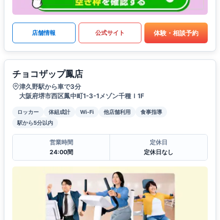
体験・相談予約
店舗情報
公式サイト
チョコザップ鳳店
津久野駅から車で3分
大阪府堺市西区鳳中町1-3-1メゾン千種Ｉ1F
ロッカー
体組成計
Wi-Fi
他店舗利用
食事指導
駅から5分以内
営業時間
定休日
24:00間
定休日なし