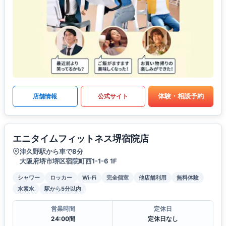
体験・相談予約
店舗情報
公式サイト
エニタイムフィットネス堺宿院店
津久野駅から車で8分
大阪府堺市堺区宿院町西1-1-6 1F
シャワー
ロッカー
Wi-Fi
完全個室
他店舗利用
無料体験
水素水
駅から5分以内
営業時間
定休日
24:00間
定休日なし