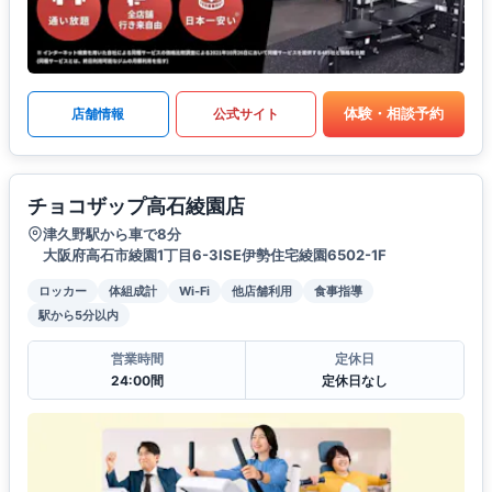
体験・相談予約
店舗情報
公式サイト
チョコザップ高石綾園店
津久野駅から車で8分
大阪府高石市綾園1丁目6-3ISE伊勢住宅綾園6502-1F
ロッカー
体組成計
Wi-Fi
他店舗利用
食事指導
駅から5分以内
営業時間
定休日
24:00間
定休日なし