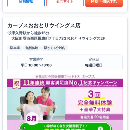
体験・相談予約
店舗情報
公式サイト
カーブスおおとりウイングス店
津久野駅から徒歩15分
大阪府堺市西区鳳東町7丁目733おおとりウイングス2F
駐車場
無料体験
駅から5分以内
営業時間
定休日
平日 10:00〜13:00
毎週日曜日