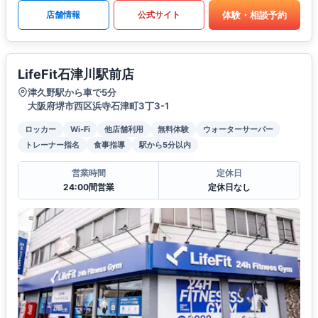
体験・相談予約
店舗情報
公式サイト
LifeFit石津川駅前店
津久野駅から車で5分
大阪府堺市西区浜寺石津町3丁3-1
ロッカー
Wi-Fi
他店舗利用
無料体験
ウォーターサーバー
トレーナー指名
食事指導
駅から5分以内
営業時間
定休日
24:00間営業
定休日なし