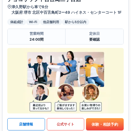
津久野駅から車で8分
大阪府 堺市 北区中百舌鳥町2ー49 ハイネス・センターコート 1F
体組成計
Wi-Fi
他店舗利用
駅から5分以内
営業時間
定休日
24:00間
要確認
体験・相談予約
店舗情報
公式サイト