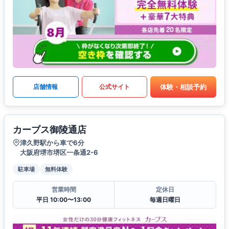
体験・相談予約
店舗情報
公式サイト
カーブス御陵通店
津久野駅から車で6分
大阪府堺市堺区一条通2-6
駐車場
無料体験
営業時間
定休日
平日 10:00〜13:00
毎週日曜日