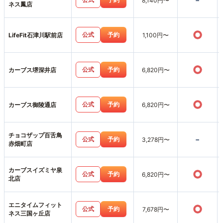
-
8,140円〜
ネス鳳店
○
公式
予約
LifeFit石津川駅前店
1,100円〜
○
公式
予約
カーブス堺深井店
6,820円〜
○
公式
予約
カーブス御陵通店
6,820円〜
チョコザップ百舌鳥
-
公式
予約
3,278円〜
赤畑町店
カーブスイズミヤ泉
○
公式
予約
6,820円〜
北店
エニタイムフィット
○
公式
予約
7,678円〜
ネス三国ヶ丘店