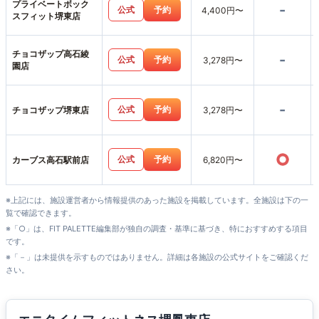
プライベートボック
-
公式
予約
4,400円〜
スフィット堺東店
チョコザップ高石綾
-
公式
予約
3,278円〜
園店
-
公式
予約
チョコザップ堺東店
3,278円〜
○
公式
予約
カーブス高石駅前店
6,820円〜
※上記には、施設運営者から情報提供のあった施設を掲載しています。全施設は下の一
覧で確認できます。
※「○」は、FIT PALETTE編集部が独自の調査・基準に基づき、特におすすめする項目
です。
※「－」は未提供を示すものではありません。詳細は各施設の公式サイトをご確認くだ
さい。