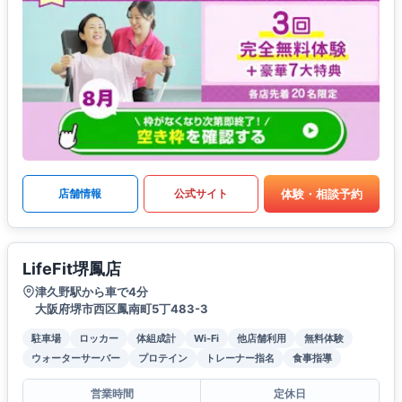
体験・相談予約
店舗情報
公式サイト
LifeFit堺鳳店
津久野駅から車で4分
大阪府堺市西区鳳南町5丁483-3
駐車場
ロッカー
体組成計
Wi-Fi
他店舗利用
無料体験
ウォーターサーバー
プロテイン
トレーナー指名
食事指導
営業時間
定休日