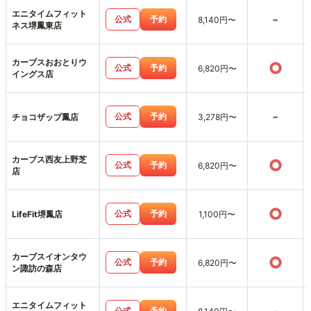
エニタイムフィット
-
公式
予約
8,140円〜
ネス堺鳳東店
カーブスおおとりウ
○
公式
予約
6,820円〜
イングス店
-
公式
予約
チョコザップ鳳店
3,278円〜
カーブス西友上野芝
○
公式
予約
6,820円〜
店
○
公式
予約
LifeFit堺鳳店
1,100円〜
カーブスイオンタウ
○
公式
予約
6,820円〜
ン諏訪の森店
エニタイムフィット
公式
予約