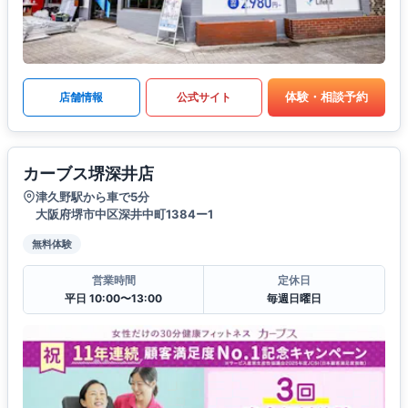
体験・相談予約
店舗情報
公式サイト
カーブス堺深井店
津久野駅から車で5分
大阪府堺市中区深井中町1384ー1
無料体験
営業時間
定休日
平日 10:00〜13:00
毎週日曜日