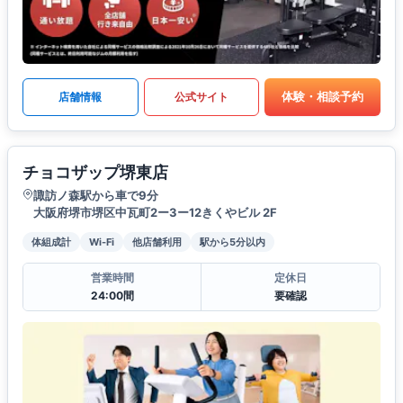
体験・相談予約
店舗情報
公式サイト
チョコザップ堺東店
諏訪ノ森駅から車で9分
大阪府堺市堺区中瓦町2ー3ー12きくやビル 2F
体組成計
Wi-Fi
他店舗利用
駅から5分以内
営業時間
定休日
24:00間
要確認