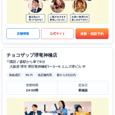
体験・相談予約
店舗情報
公式サイト
チョコザップ堺竜神橋店
諏訪ノ森駅から車で8分
大阪府 堺市 堺区竜神橋町1ー3ー6 エムズ堺ビル 1F
体組成計
Wi-Fi
他店舗利用
駅から5分以内
営業時間
定休日
24:00間
要確認