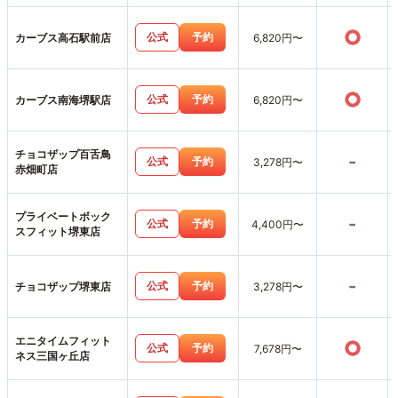
○
公式
予約
カーブス高石駅前店
6,820円〜
○
公式
予約
カーブス南海堺駅店
6,820円〜
チョコザップ百舌鳥
-
公式
予約
3,278円〜
赤畑町店
プライベートボック
-
公式
予約
4,400円〜
スフィット堺東店
-
公式
予約
チョコザップ堺東店
3,278円〜
エニタイムフィット
○
公式
予約
7,678円〜
ネス三国ヶ丘店