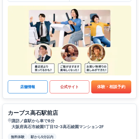
体験・相談予約
店舗情報
公式サイト
カーブス高石駅前店
諏訪ノ森駅から車で8分
大阪府高石市綾園1丁目12-3高石綾園マンション2F
無料体験
駅から5分以内