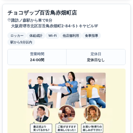
チョコザップ百舌鳥赤畑町店
諏訪ノ森駅から車で8分
大阪府堺市北区百舌鳥赤畑町2-84-5トキヤビル1F
ロッカー
体組成計
Wi-Fi
他店舗利用
食事指導
駅から5分以内
営業時間
定休日
24:00間
定休日なし