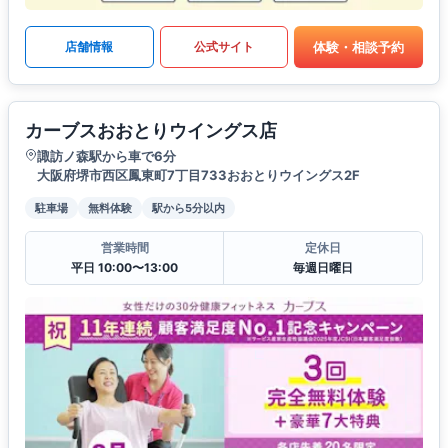
体験・相談予約
店舗情報
公式サイト
カーブスおおとりウイングス店
諏訪ノ森駅から車で6分
大阪府堺市西区鳳東町7丁目733おおとりウイングス2F
駐車場
無料体験
駅から5分以内
営業時間
定休日
平日 10:00〜13:00
毎週日曜日