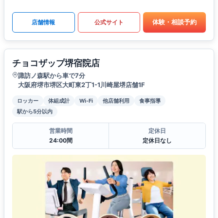
体験・相談予約
店舗情報
公式サイト
チョコザップ堺宿院店
諏訪ノ森駅から車で7分
大阪府堺市堺区大町東2丁1-1川崎屋堺店舗1F
ロッカー
体組成計
Wi-Fi
他店舗利用
食事指導
駅から5分以内
営業時間
定休日
24:00間
定休日なし