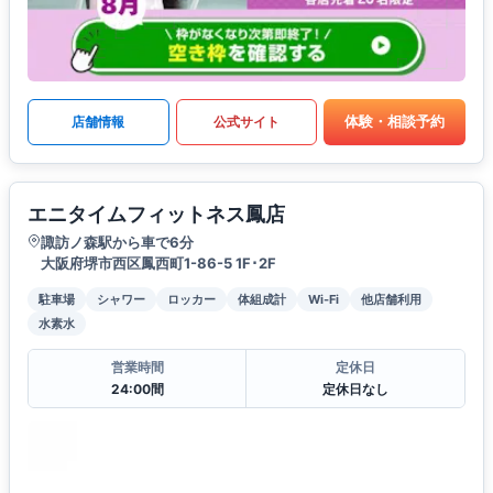
体験・相談予約
店舗情報
公式サイト
エニタイムフィットネス鳳店
諏訪ノ森駅から車で6分
大阪府堺市西区鳳西町1-86-5 1F･2F
駐車場
シャワー
ロッカー
体組成計
Wi-Fi
他店舗利用
水素水
営業時間
定休日
24:00間
定休日なし