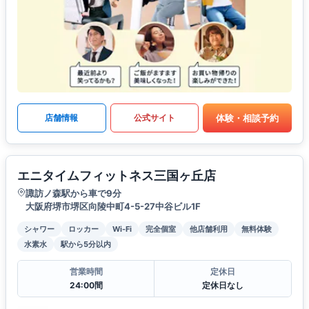
体験・相談予約
店舗情報
公式サイト
エニタイムフィットネス三国ヶ丘店
諏訪ノ森駅から車で9分
大阪府堺市堺区向陵中町4-5-27中谷ビル1F
シャワー
ロッカー
Wi-Fi
完全個室
他店舗利用
無料体験
水素水
駅から5分以内
営業時間
定休日
24:00間
定休日なし