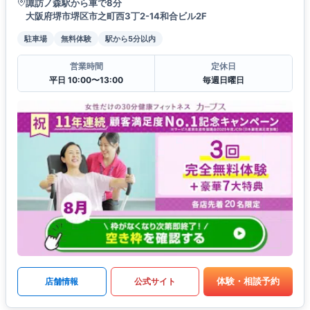
諏訪ノ森駅から車で8分
大阪府堺市堺区市之町西3丁2-14和合ビル2F
駐車場
無料体験
駅から5分以内
営業時間
定休日
平日 10:00〜13:00
毎週日曜日
体験・相談予約
店舗情報
公式サイト