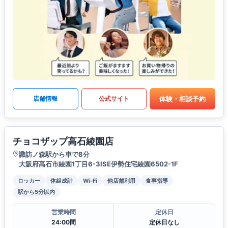
体験・相談予約
店舗情報
公式サイト
チョコザップ高石綾園店
諏訪ノ森駅から車で8分
大阪府高石市綾園1丁目6-3ISE伊勢住宅綾園6502-1F
ロッカー
体組成計
Wi-Fi
他店舗利用
食事指導
駅から5分以内
営業時間
定休日
24:00間
定休日なし