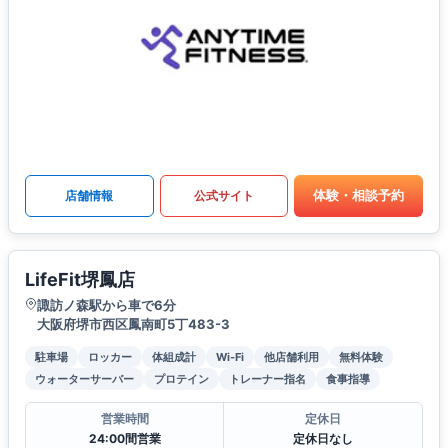
体験・相談予約
店舗情報
公式サイト
LifeFit堺鳳店
諏訪ノ森駅から車で6分
大阪府堺市西区鳳南町5丁483-3
駐車場
ロッカー
体組成計
Wi-Fi
他店舗利用
無料体験
ウォーターサーバー
プロテイン
トレーナー指名
食事指導
営業時間
定休日
24:00間営業
定休日なし