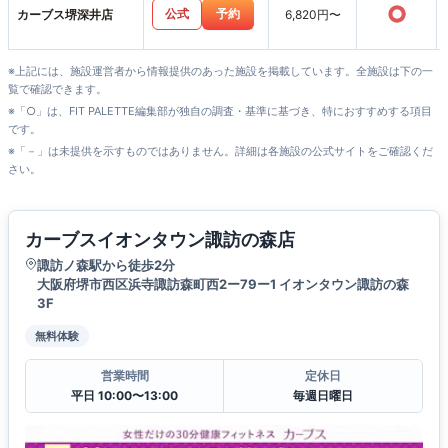
○
公式
予約
カーブス堺深井店
6,820円〜
※上記には、施設運営者から情報提供のあった施設を掲載しています。全施設は下の一
覧で確認できます。
※「○」は、FIT PALETTE編集部が独自の調査・基準に基づき、特におすすめする項目
です。
※「－」は未提供を示すものではありません。詳細は各施設の公式サイトをご確認くだ
さい。
カーブスイオンタウン諏訪の森店
諏訪ノ森駅から徒歩2分
大阪府堺市西区浜寺諏訪森町西2ー79ー1 イオンタウン諏訪の森
3F
無料体験
営業時間
定休日
平日 10:00〜13:00
毎週日曜日