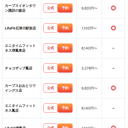
カーブスイオンタウ
○
公式
予約
6,820円〜
ン諏訪の森店
○
公式
予約
LifeFit石津川駅前店
1,100円〜
エニタイムフィット
-
公式
予約
8,140円〜
ネス堺鳳東店
-
公式
予約
チョコザップ鳳店
3,278円〜
カーブスおおとりウ
○
公式
予約
6,820円〜
イングス店
エニタイムフィット
-
公式
予約
8,140円〜
ネス鳳店
公式
予約