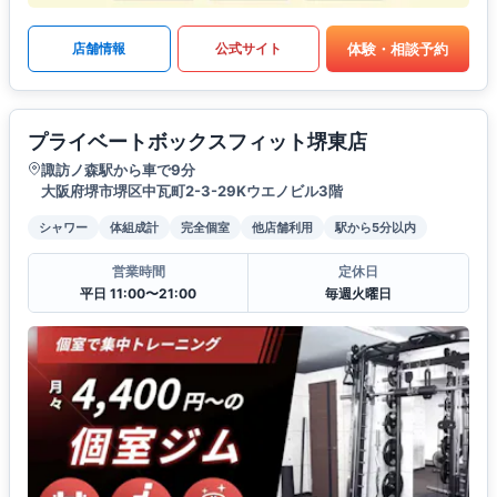
体験・相談予約
店舗情報
公式サイト
プライベートボックスフィット堺東店
諏訪ノ森駅から車で9分
大阪府堺市堺区中瓦町2-3-29Kウエノビル3階
シャワー
体組成計
完全個室
他店舗利用
駅から5分以内
営業時間
定休日
平日 11:00〜21:00
毎週火曜日