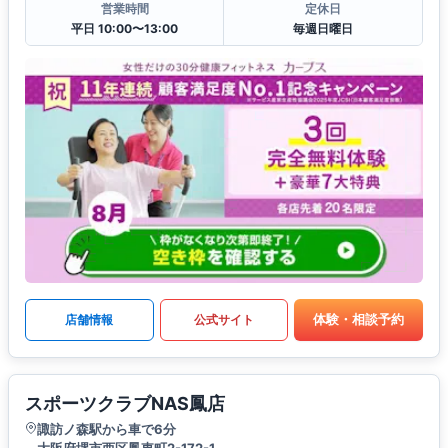
営業時間
定休日
平日 10:00〜13:00
毎週日曜日
体験・相談予約
店舗情報
公式サイト
スポーツクラブNAS鳳店
諏訪ノ森駅から車で6分
大阪府堺市西区鳳東町2-172-1