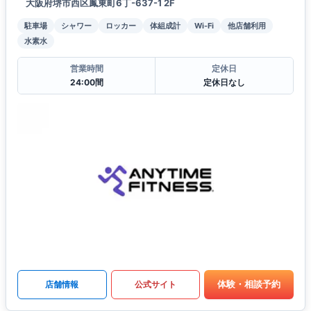
大阪府堺市西区鳳東町6丁-637-1 2F
駐車場
シャワー
ロッカー
体組成計
Wi-Fi
他店舗利用
水素水
営業時間
定休日
24:00間
定休日なし
体験・相談予約
店舗情報
公式サイト