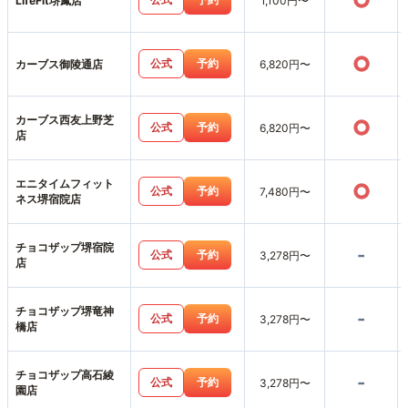
○
LifeFit堺鳳店
1,100円〜
○
公式
予約
カーブス御陵通店
6,820円〜
カーブス西友上野芝
○
公式
予約
6,820円〜
店
エニタイムフィット
○
公式
予約
7,480円〜
ネス堺宿院店
チョコザップ堺宿院
-
公式
予約
3,278円〜
店
チョコザップ堺竜神
-
公式
予約
3,278円〜
橋店
チョコザップ高石綾
-
公式
予約
3,278円〜
園店