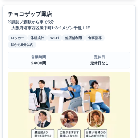
チョコザップ鳳店
諏訪ノ森駅から車で5分
大阪府堺市西区鳳中町1-3-1メゾン千種Ｉ1F
ロッカー
体組成計
Wi-Fi
他店舗利用
食事指導
駅から5分以内
営業時間
定休日
24:00間
定休日なし