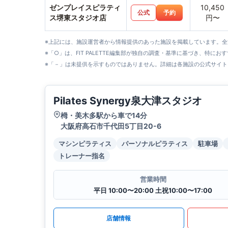
ゼンプレイスピラティ
10,450
公式
予約
ス堺東スタジオ店
円〜
※上記には、施設運営者から情報提供のあった施設を掲載しています。
※「○」は、FIT PALETTE編集部が独自の調査・基準に基づき、特にお
※「－」は未提供を示すものではありません。詳細は各施設の公式サイト
Pilates Synergy泉大津スタジオ
栂・美木多駅から車で14分
大阪府高石市千代田5丁目20-6
マシンピラティス
パーソナルピラティス
駐車場
トレーナー指名
営業時間
平日 10:00〜20:00 土祝10:00〜17:00
店舗情報