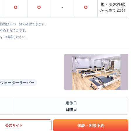
栂・美木多駅
○
○
-
○
から車で20分
全施設は下の一覧で確認できます。
すすめする項目です。
をご確認ください。
ウォーターサーバー
定休日
日曜日
体験・相談予約
公式サイト