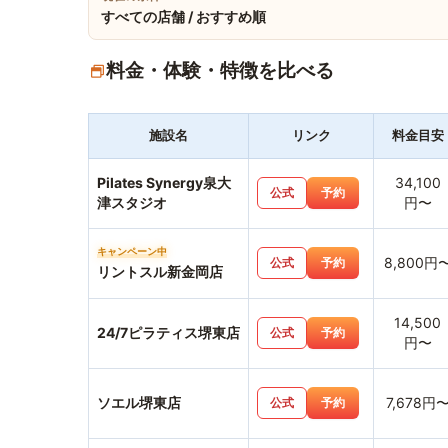
すべての店舗 / おすすめ順
料金・体験・特徴を比べる
施設名
リンク
料金目安
Pilates Synergy泉大
34,100
公式
予約
津スタジオ
円〜
キャンペーン中
8,800円
公式
予約
リントスル新金岡店
14,500
24/7ピラティス堺東店
公式
予約
円〜
ソエル堺東店
7,678円
公式
予約