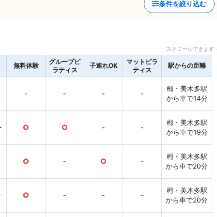
条件を絞り込む
スクロールできます 
グループピ
マットピラ
無料体験
子連れOK
駅からの距離
ラティス
ティス
栂・美木多駅
-
-
-
-
から車で14分
栂・美木多駅
〜
○
○
-
-
から車で19分
栂・美木多駅
○
-
○
-
から車で20分
栂・美木多駅
〜
○
-
-
-
から車で20分