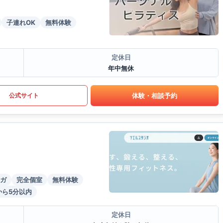
子連れOK
無料体験
定休日
年中無休
体験・相談予約
公式サイト
ガ
完全個室
無料体験
から5分以内
定休日