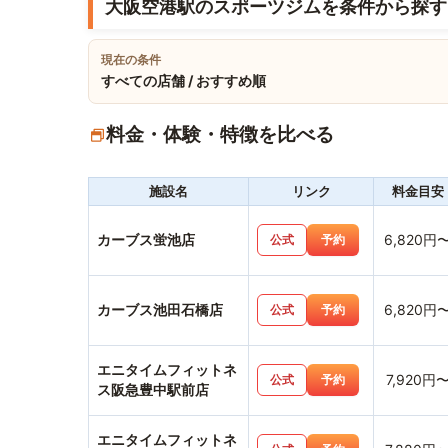
大阪空港駅のスポーツジムを条件から探す
現在の条件
すべての店舗 / おすすめ順
料金・体験・特徴を比べる
施設名
リンク
料金目安
カーブス蛍池店
6,820円
公式
予約
カーブス池田石橋店
6,820円
公式
予約
エニタイムフィットネ
7,920円
公式
予約
ス阪急豊中駅前店
エニタイムフィットネ