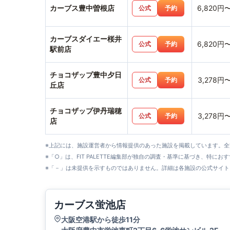
カーブス豊中曽根店
6,820円
公式
予約
カーブスダイエー桜井
6,820円
公式
予約
駅前店
チョコザップ豊中夕日
3,278円
公式
予約
丘店
チョコザップ伊丹瑞穂
3,278円
公式
予約
店
※上記には、施設運営者から情報提供のあった施設を掲載しています。
※「○」は、FIT PALETTE編集部が独自の調査・基準に基づき、特にお
※「－」は未提供を示すものではありません。詳細は各施設の公式サイト
カーブス蛍池店
大阪空港駅から徒歩11分