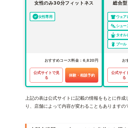
女性のみ30分フィットネス
総合型
女性専用
ウェア
シュー
タオル
プール
おすすめコース料金
6,820円
お
公式サイトで見
公式サイ
体験・相談予約
る
る
上記の表は公式サイトに記載の情報をもとに作成
り、店舗によって内容が変わることもありますの