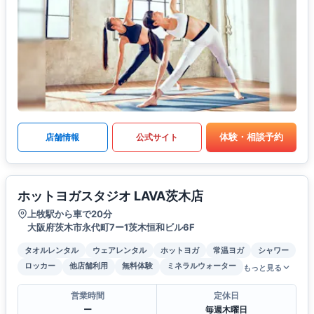
体験・相談予約
店舗情報
公式サイト
ホットヨガスタジオ LAVA茨木店
上牧駅から車で20分
大阪府茨木市永代町7ー1茨木恒和ビル6F
タオルレンタル
ウェアレンタル
ホットヨガ
常温ヨガ
シャワー
ロッカー
他店舗利用
無料体験
ミネラルウォーター
もっと見る
営業時間
定休日
ー
毎週木曜日