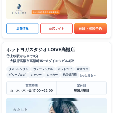
体験・相談予約
店舗情報
公式サイト
ホットヨガスタジオ LOIVE高槻店
上牧駅から車で9分
大阪府高槻市高槻町15ー8ダイエツビル4階
タオルレンタル
ウェアレンタル
ホットヨガ
常温ヨガ
グループヨガ
シャワー
ロッカー
他店舗利用
もっと見る
営業時間
定休日
火・水・木・金 17:00〜22:00
毎週月曜日