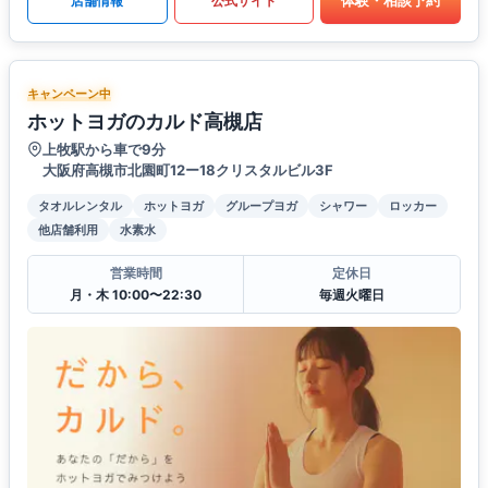
体験・相談予約
店舗情報
公式サイト
キャンペーン中
ホットヨガのカルド高槻店
上牧駅から車で9分
大阪府高槻市北園町12ー18クリスタルビル3F
タオルレンタル
ホットヨガ
グループヨガ
シャワー
ロッカー
他店舗利用
水素水
営業時間
定休日
月・木 10:00〜22:30
毎週火曜日