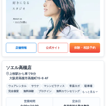
体験・相談予約
店舗情報
公式サイト
ソエル高槻店
上牧駅から車で9分
大阪府高槻市高槻町15-6 4F
ウェアレンタル
サウナ
マシンピラティス
常温ヨガ
駐車場
完全個室
無料体験
プロテイン
無料カウンセリング
もっと見る
営業時間
定休日
0:00〜24:00
年末年始を除き無休