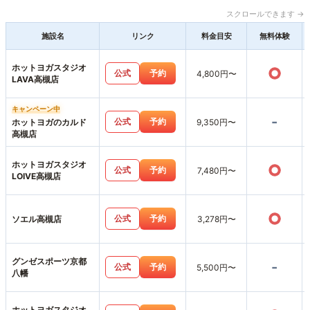
スクロールできます →
施設名
リンク
料金目安
無料体験
ホットヨガスタジオ
○
公式
予約
4,800円〜
LAVA高槻店
キャンペーン中
-
公式
予約
ホットヨガのカルド
9,350円〜
高槻店
ホットヨガスタジオ
○
公式
予約
7,480円〜
LOIVE高槻店
○
公式
予約
ソエル高槻店
3,278円〜
グンゼスポーツ京都
-
公式
予約
5,500円〜
八幡
ホットヨガスタジオ