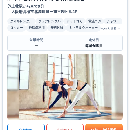
上牧駅から車で9分
大阪府高槻市北園町15ー15三精ビル4F
タオルレンタル
ウェアレンタル
ホットヨガ
常温ヨガ
シャワー
ロッカー
他店舗利用
無料体験
ミネラルウォーター
もっと見る
営業時間
定休日
ー
毎週金曜日