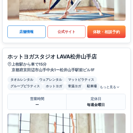
体験・相談予約
店舗情報
公式サイト
ホットヨガスタジオ LAVA松井山手店
上牧駅から車で15分
京都府京田辺市山手中央1ー松井山手駅前ビル1F
タオルレンタル
ウェアレンタル
マットピラティス
グループピラティス
ホットヨガ
常温ヨガ
駐車場
もっと見る
営業時間
定休日
ー
毎週金曜日