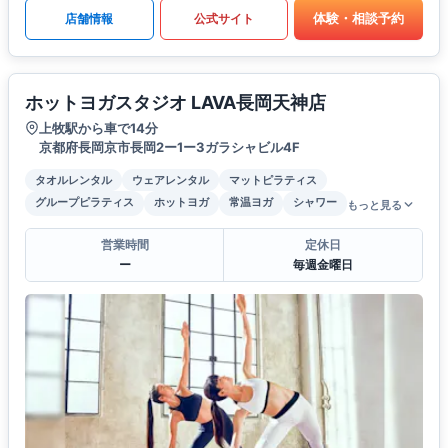
体験・相談予約
店舗情報
公式サイト
ホットヨガスタジオ LAVA長岡天神店
上牧駅から車で14分
京都府長岡京市長岡2ー1ー3ガラシャビル4F
タオルレンタル
ウェアレンタル
マットピラティス
グループピラティス
ホットヨガ
常温ヨガ
シャワー
もっと見る
営業時間
定休日
ー
毎週金曜日