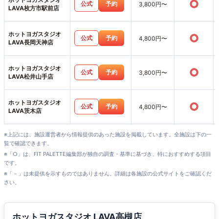
○
公式
予約
3,800円〜
LAVA枚方市駅前店
ホットヨガスタジオ
○
公式
予約
4,800円〜
LAVA長岡天神店
ホットヨガスタジオ
○
公式
予約
3,800円〜
LAVA松井山手店
ホットヨガスタジオ
○
公式
予約
4,800円〜
LAVA茨木店
※上記には、施設運営者から情報提供のあった施設を掲載しています。全施設は下の一
覧で確認できます。
※「○」は、FIT PALETTE編集部が独自の調査・基準に基づき、特におすすめする項目
です。
※「－」は未提供を示すものではありません。詳細は各施設の公式サイトをご確認くだ
さい。
ホットヨガスタジオ LAVA高槻店