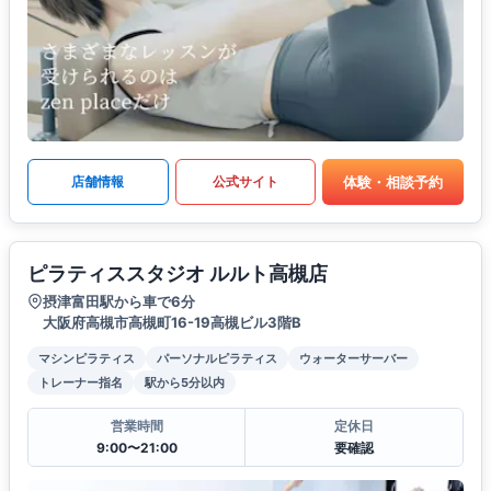
体験・相談予約
店舗情報
公式サイト
ピラティススタジオ ルルト高槻店
摂津富田駅から車で6分
大阪府高槻市高槻町16-19高槻ビル3階B
マシンピラティス
パーソナルピラティス
ウォーターサーバー
トレーナー指名
駅から5分以内
営業時間
定休日
9:00〜21:00
要確認