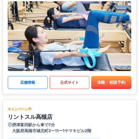
体験・相談予約
店舗情報
公式サイト
キャンペーン中
リントスル高槻店
摂津富田駅から車で7分
大阪府高槻市城北町2ー11ー1ヤマキビル2階