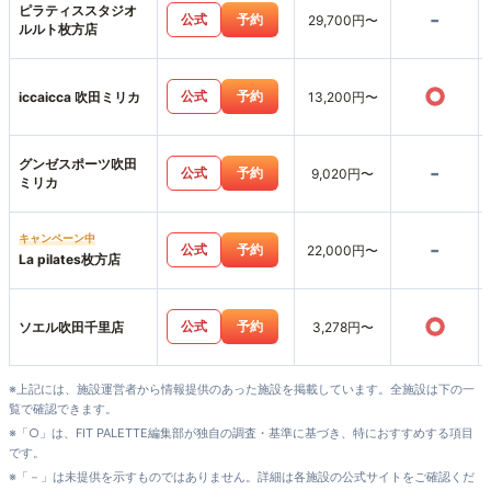
ピラティススタジオ
-
公式
予約
29,700円〜
ルルト枚方店
○
公式
予約
iccaicca 吹田ミリカ
13,200円〜
グンゼスポーツ吹田
-
公式
予約
9,020円〜
ミリカ
キャンペーン中
-
公式
予約
22,000円〜
La pilates枚方店
○
公式
予約
ソエル吹田千里店
3,278円〜
※上記には、施設運営者から情報提供のあった施設を掲載しています。全施設は下の一
覧で確認できます。
※「○」は、FIT PALETTE編集部が独自の調査・基準に基づき、特におすすめする項目
です。
※「－」は未提供を示すものではありません。詳細は各施設の公式サイトをご確認くだ