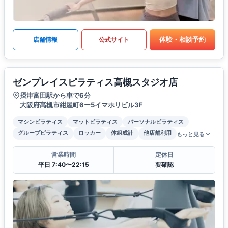
体験・相談予約
店舗情報
公式サイト
ゼンプレイスピラティス高槻スタジオ店
摂津富田駅から車で6分
大阪府高槻市紺屋町6ー5イマホリビル3F
マシンピラティス
マットピラティス
パーソナルピラティス
グループピラティス
ロッカー
体組成計
他店舗利用
もっと見る
営業時間
定休日
平日 7:40〜22:15
要確認