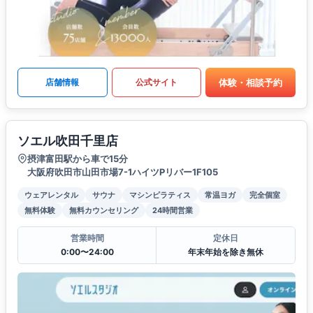
体験・相談予約
店舗情報
公式サイト
ソエル吹田千里店
摂津富田駅から車で15分
大阪府吹田市山田市場7-1ハイツPリバー1F105
ウェアレンタル
サウナ
マシンピラティス
常温ヨガ
完全個室
無料体験
無料カウンセリング
24時間営業
営業時間
定休日
0:00〜24:00
年末年始を除き無休