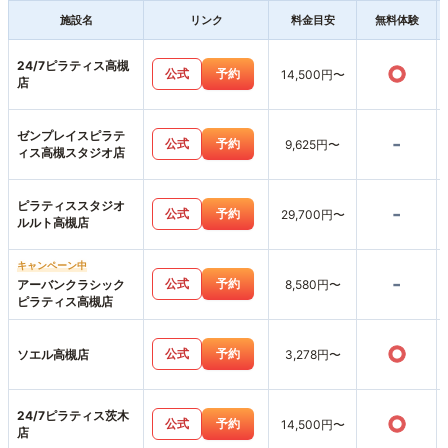
施設名
リンク
料金目安
無料体験
24/7ピラティス高槻
○
公式
予約
14,500円〜
店
ゼンプレイスピラテ
-
公式
予約
9,625円〜
ィス高槻スタジオ店
ピラティススタジオ
-
公式
予約
29,700円〜
ルルト高槻店
キャンペーン中
-
公式
予約
アーバンクラシック
8,580円〜
ピラティス高槻店
○
公式
予約
ソエル高槻店
3,278円〜
24/7ピラティス茨木
○
公式
予約
14,500円〜
店