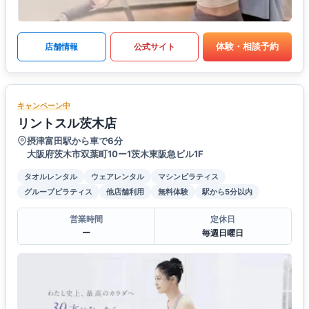
体験・相談予約
店舗情報
公式サイト
キャンペーン中
リントスル茨木店
摂津富田駅から車で6分
大阪府茨木市双葉町10ー1茨木東阪急ビル1F
タオルレンタル
ウェアレンタル
マシンピラティス
グループピラティス
他店舗利用
無料体験
駅から5分以内
営業時間
定休日
ー
毎週日曜日