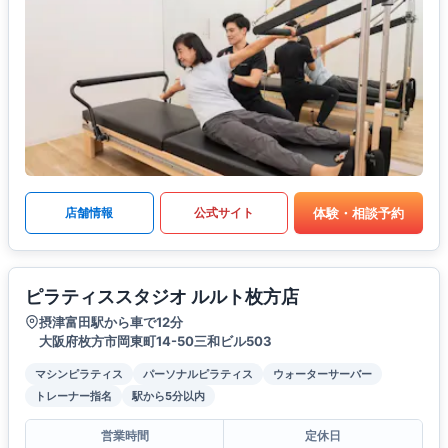
体験・相談予約
店舗情報
公式サイト
ピラティススタジオ ルルト枚方店
摂津富田駅から車で12分
大阪府枚方市岡東町14-50三和ビル503
マシンピラティス
パーソナルピラティス
ウォーターサーバー
トレーナー指名
駅から5分以内
営業時間
定休日