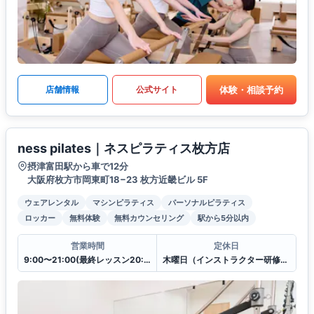
体験・相談予約
店舗情報
公式サイト
ness pilates｜ネスピラティス枚方店
摂津富田駅から車で12分
大阪府枚方市岡東町18−23 枚方近畿ビル 5F
ウェアレンタル
マシンピラティス
パーソナルピラティス
ロッカー
無料体験
無料カウンセリング
駅から5分以内
営業時間
定休日
9:00〜21:00(最終レッスン20:00スタート)
木曜日（インストラクター研修のため）