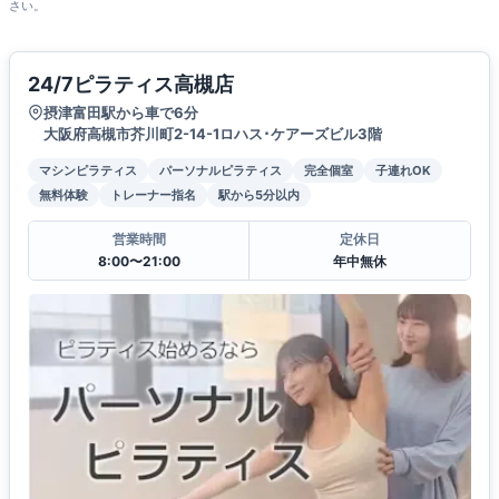
さい。
24/7ピラティス高槻店
摂津富田駅から車で6分
大阪府高槻市芥川町2-14-1ロハス･ケアーズビル3階
マシンピラティス
パーソナルピラティス
完全個室
子連れOK
無料体験
トレーナー指名
駅から5分以内
営業時間
定休日
8:00〜21:00
年中無休