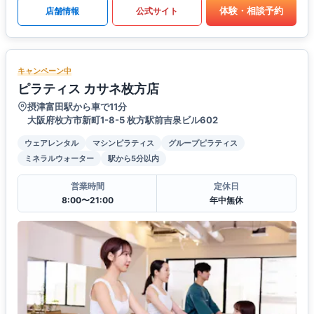
体験・相談予約
店舗情報
公式サイト
キャンペーン中
ピラティス カサネ枚方店
摂津富田駅から車で11分
大阪府枚方市新町1-8-5 枚方駅前吉泉ビル602
ウェアレンタル
マシンピラティス
グループピラティス
ミネラルウォーター
駅から5分以内
営業時間
定休日
8:00〜21:00
年中無休