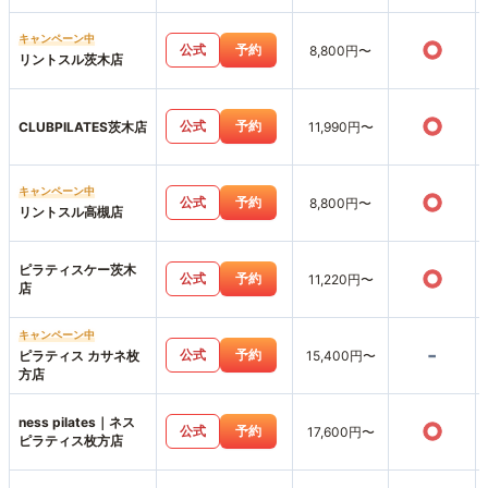
キャンペーン中
○
公式
予約
8,800円〜
リントスル茨木店
○
公式
予約
CLUBPILATES茨木店
11,990円〜
キャンペーン中
○
公式
予約
8,800円〜
リントスル高槻店
ピラティスケー茨木
○
公式
予約
11,220円〜
店
キャンペーン中
-
公式
予約
ピラティス カサネ枚
15,400円〜
方店
ness pilates｜ネス
○
公式
予約
17,600円〜
ピラティス枚方店