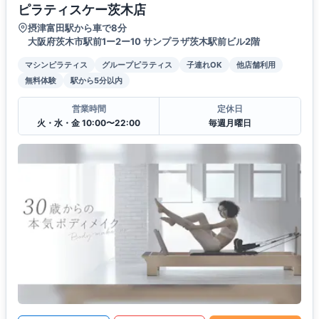
ピラティスケー茨木店
摂津富田駅から車で8分
大阪府茨木市駅前1ー2ー10 サンプラザ茨木駅前ビル2階
マシンピラティス
グループピラティス
子連れOK
他店舗利用
無料体験
駅から5分以内
営業時間
定休日
火・水・金 10:00〜22:00
毎週月曜日