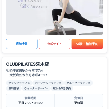
体験・相談予約
店舗情報
公式サイト
CLUBPILATES茨木店
摂津富田駅から車で7分
大阪府茨木市舟木町4ー27
マシンピラティス
パーソナルピラティス
グループピラティス
無料体験
ウォーターサーバー
駅から5分以内
営業時間
定休日
平日 7:00〜21:00
要確認