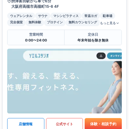
摂津富田駅から車で6分
大阪府高槻市高槻町15-6 4F
ウェアレンタル
サウナ
マシンピラティス
常温ヨガ
駐車場
完全個室
無料体験
プロテイン
無料カウンセリング
もっと見る
営業時間
定休日
0:00〜24:00
年末年始を除き無休
体験・相談予約
店舗情報
公式サイト