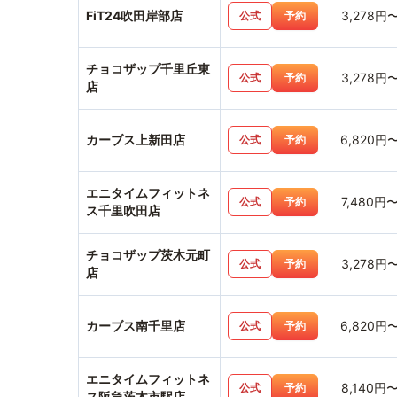
FiT24吹田岸部店
3,278円
公式
予約
チョコザップ千里丘東
3,278円
公式
予約
店
カーブス上新田店
6,820円
公式
予約
エニタイムフィットネ
7,480円
公式
予約
ス千里吹田店
チョコザップ茨木元町
3,278円
公式
予約
店
カーブス南千里店
6,820円
公式
予約
エニタイムフィットネ
8,140円
公式
予約
ス阪急茨木市駅店