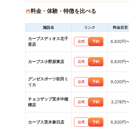
料金・体験・特徴を比べる
施設名
リンク
料金目安
カーブスディオス北千
6,820円
公式
予約
里店
カーブス小野原東店
6,820円
公式
予約
グンゼスポーツ吹田ミ
9,020円
公式
予約
リカ
チョコザップ茨木中穂
3,278円
公式
予約
積店
カーブス茨木春日店
6,820円
公式
予約