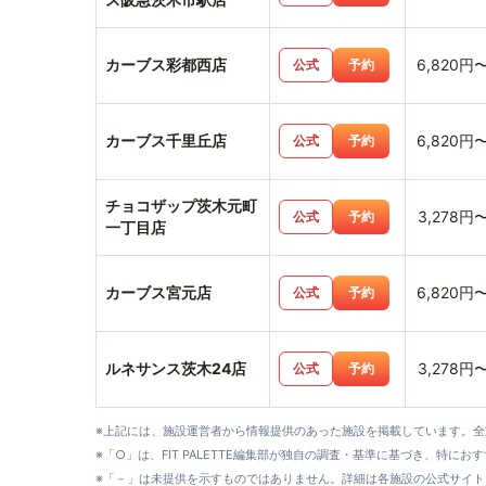
カーブス彩都西店
6,820円
公式
予約
カーブス千里丘店
6,820円
公式
予約
チョコザップ茨木元町
3,278円
公式
予約
一丁目店
カーブス宮元店
6,820円
公式
予約
ルネサンス茨木24店
3,278円
公式
予約
※上記には、施設運営者から情報提供のあった施設を掲載しています。
※「○」は、FIT PALETTE編集部が独自の調査・基準に基づき、特にお
※「－」は未提供を示すものではありません。詳細は各施設の公式サイト