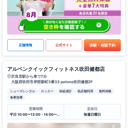
体験・相談予約
店舗情報
公式サイト
アルペンクイックフィットネス吹田健都店
沢良宜駅から車で7分
大阪府吹田市岸部新町3番33 patona吹田健都2F
シューズレンタル
ロッカー
体組成計
他店舗利用
無料体験
食事指導
営業時間
定休日
平日 10:00〜13:00・14:00〜20:00
毎週日曜日