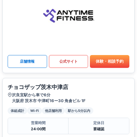
体験・相談予約
店舗情報
公式サイト
チョコザップ茨木中津店
沢良宜駅から車で6分
大阪府 茨木市 中津町16ー30 角倉ビル 1F
体組成計
Wi-Fi
他店舗利用
駅から5分以内
営業時間
定休日
24:00間
要確認