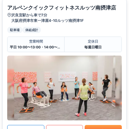
アルペンクイックフィットネスルッツ南摂津店
沢良宜駅から車で7分
大阪府摂津市東一津屋4-10ルッツ南摂津1F
駐車場
体組成計
営業時間
定休日
平日 10:00〜13:00・14:00〜20:00
毎週日曜日