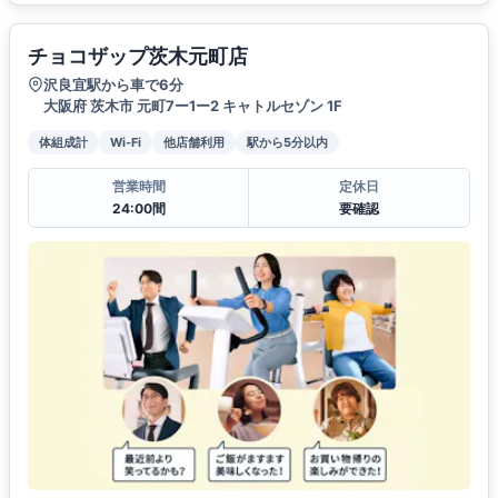
チョコザップ茨木元町店
沢良宜駅から車で6分
大阪府 茨木市 元町7ー1ー2 キャトルセゾン 1F
体組成計
Wi-Fi
他店舗利用
駅から5分以内
営業時間
定休日
24:00間
要確認