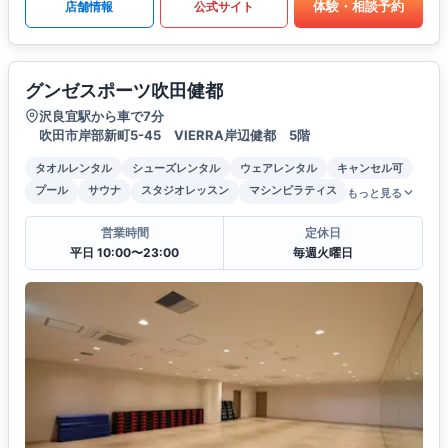
体験・相談予約
店舗情報
公式サイト
グンゼスポーツ吹田健都
沢良宜駅から車で7分
吹田市岸部新町5-45 VIERRA岸辺健都 5階
タオルレンタル
シューズレンタル
ウェアレンタル
キャンセル可
プール
サウナ
スタジオレッスン
マシンピラティス
もっと見る
営業時間
定休日
平日 10:00〜23:00
毎週火曜日