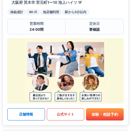
大阪府 茨木市 宮元町1ー10 池上ハイツ 1F
体組成計
Wi-Fi
他店舗利用
駅から5分以内
営業時間
定休日
24:00間
要確認
体験・相談予約
店舗情報
公式サイト