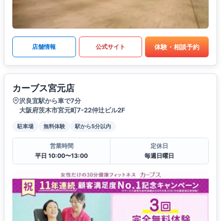
体験・相談予約
店舗情報
公式サイト
カーブス宮元店
沢良宜駅から車で7分
大阪府茨木市宮元町7-22仲辻ビル2F
駐車場
無料体験
駅から5分以内
営業時間
定休日
平日 10:00〜13:00
毎週日曜日