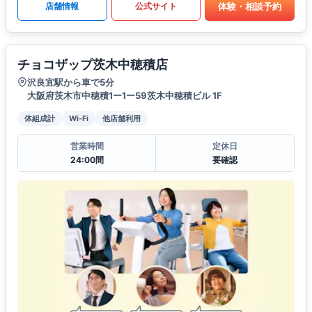
体験・相談予約
店舗情報
公式サイト
チョコザップ茨木中穂積店
沢良宜駅から車で5分
大阪府茨木市中穂積1ー1ー59茨木中穂積ビル 1F
体組成計
Wi-Fi
他店舗利用
営業時間
定休日
24:00間
要確認