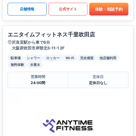
体験・相談予約
店舗情報
公式サイト
エニタイムフィットネス千里吹田店
沢良宜駅から車で6分
大阪府吹田市岸部北5-11-1 2F
駐車場
シャワー
ロッカー
Wi-Fi
完全個室
他店舗利用
無料体験
水素水
営業時間
定休日
24:00間
定休日なし