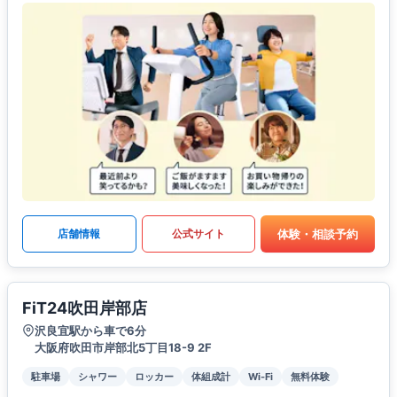
体験・相談予約
店舗情報
公式サイト
FiT24吹田岸部店
沢良宜駅から車で6分
大阪府吹田市岸部北5丁目18-9 2F
駐車場
シャワー
ロッカー
体組成計
Wi-Fi
無料体験