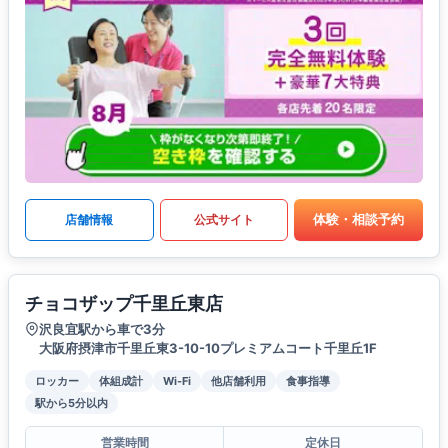
体験・相談予約
店舗情報
公式サイト
チョコザップ千里丘東店
沢良宜駅から車で3分
大阪府摂津市千里丘東3-10-10プレミアムコート千里丘1F
ロッカー
体組成計
Wi-Fi
他店舗利用
食事指導
駅から5分以内
営業時間
定休日