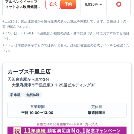
アルペンクイックフ
○
公式
予約
6,930円〜
ィットネス吹田健都
店
※上記には、施設運営者から情報提供のあった施設を掲載しています。全施設は下の一
覧で確認できます。
※「○」は、FIT PALETTE編集部が独自の調査・基準に基づき、特におすすめする項目
です。
※「－」は未提供を示すものではありません。詳細は各施設の公式サイトをご確認くだ
さい。
カーブス千里丘店
沢良宜駅から車で3分
大阪府摂津市千里丘東3-1-25勝ビルディング3F
駐車場
無料体験
営業時間
定休日
平日 10:00〜13:00
毎週日曜日