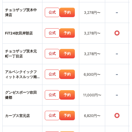
チョコザップ茨木中
-
公式
予約
3,278円〜
津店
○
公式
予約
FiT24吹田岸部店
3,278円〜
チョコザップ茨木元
-
公式
予約
3,278円〜
町一丁目店
アルペンクイックフ
-
公式
予約
6,930円〜
ィットネスルッツ南
摂津店
グンゼスポーツ吹田
-
公式
予約
11,000円〜
健都
○
公式
予約
カーブス宮元店
6,820円〜