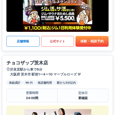
体験・相談予約
店舗情報
公式サイト
チョコザップ茨木店
沢良宜駅から車で6分
大阪府 茨木市 駅前1ー4ー10 マーブルローズ 1F
体組成計
Wi-Fi
他店舗利用
駅から5分以内
営業時間
定休日
24:00間
要確認