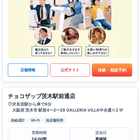
体験・相談予約
店舗情報
公式サイト
チョコザップ茨木駅前通店
沢良宜駅から車で6分
大阪府 茨木市 駅前4ー2ー29 GALLERIA VILLA中央通り2 1F
体組成計
Wi-Fi
他店舗利用
営業時間
定休日
24:00間
要確認