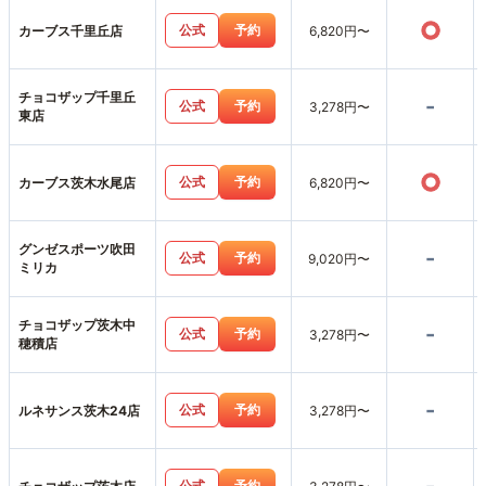
○
公式
予約
カーブス千里丘店
6,820円〜
チョコザップ千里丘
-
公式
予約
3,278円〜
東店
○
公式
予約
カーブス茨木水尾店
6,820円〜
グンゼスポーツ吹田
-
公式
予約
9,020円〜
ミリカ
チョコザップ茨木中
-
公式
予約
3,278円〜
穂積店
-
公式
予約
ルネサンス茨木24店
3,278円〜
公式
予約