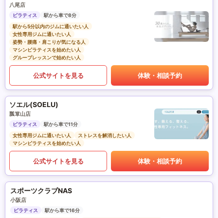
八尾店
ピラティス
駅から車で8分
駅から5分以内のジムに通いたい人
女性専用ジムに通いたい人
姿勢・腰痛・肩こりが気になる人
マシンピラティスを始めたい人
グループレッスンで始めたい人
公式サイトを見る
体験・相談予約
ソエル(SOELU)
瓢箪山店
ピラティス
駅から車で11分
女性専用ジムに通いたい人
ストレスを解消したい人
マシンピラティスを始めたい人
公式サイトを見る
体験・相談予約
スポーツクラブNAS
小阪店
ピラティス
駅から車で16分