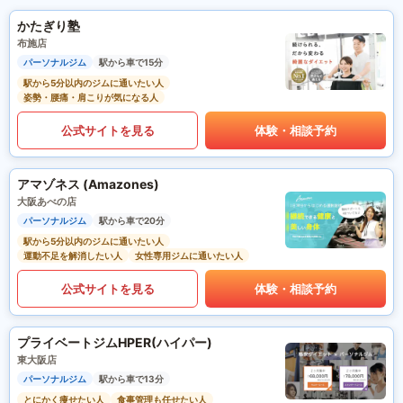
かたぎり塾
布施店
パーソナルジム
駅から車で15分
駅から5分以内のジムに通いたい人
姿勢・腰痛・肩こりが気になる人
公式サイトを見る
体験・相談予約
アマゾネス (Amazones)
大阪あべの店
パーソナルジム
駅から車で20分
駅から5分以内のジムに通いたい人
運動不足を解消したい人
女性専用ジムに通いたい人
公式サイトを見る
体験・相談予約
プライベートジムHPER(ハイパー)
東大阪店
パーソナルジム
駅から車で13分
とにかく痩せたい人
食事管理も任せたい人