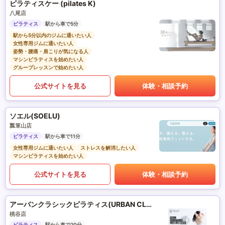
ピラティスケー (pilates K)
八尾店
ピラティス
駅から車で5分
駅から5分以内のジムに通いたい人
女性専用ジムに通いたい人
姿勢・腰痛・肩こりが気になる人
マシンピラティスを始めたい人
グループレッスンで始めたい人
公式サイトを見る
体験・相談予約
ソエル(SOELU)
瓢箪山店
ピラティス
駅から車で11分
女性専用ジムに通いたい人
ストレスを解消したい人
マシンピラティスを始めたい人
公式サイトを見る
体験・相談予約
アーバンクラシックピラティス(URBAN CLASSIC PILATES)
桃谷店
ピラティス
駅から車で20分