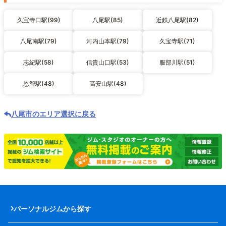
久宝寺口駅(99)
八尾駅(85)
近鉄八尾駅(82)
八尾南駅(79)
河内山本駅(79)
久宝寺駅(71)
志紀駅(58)
信貴山口駅(53)
服部川駅(51)
恩智駅(48)
高安山駅(48)
八尾市のエリア選択に戻る
パーソナルジムから探す