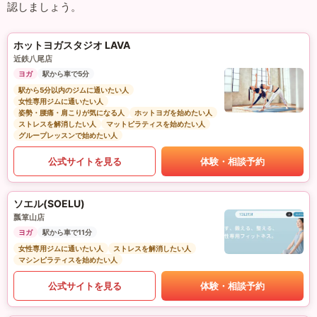
認しましょう。
ホットヨガスタジオ LAVA
近鉄八尾店
ヨガ
駅から車で5分
駅から5分以内のジムに通いたい人
女性専用ジムに通いたい人
姿勢・腰痛・肩こりが気になる人
ホットヨガを始めたい人
ストレスを解消したい人
マットピラティスを始めたい人
グループレッスンで始めたい人
公式サイトを見る
体験・相談予約
ソエル(SOELU)
瓢箪山店
ヨガ
駅から車で11分
女性専用ジムに通いたい人
ストレスを解消したい人
マシンピラティスを始めたい人
公式サイトを見る
体験・相談予約