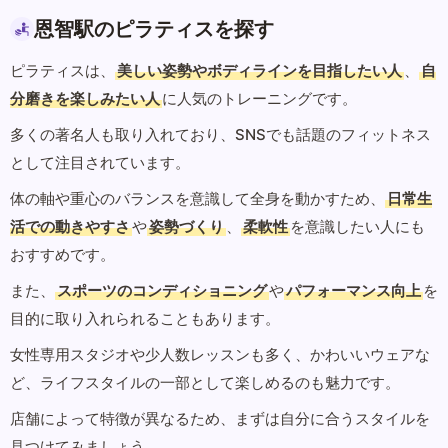
恩智駅のピラティスを探す
ピラティスは、
美しい姿勢やボディラインを目指したい人
、
自
分磨きを楽しみたい人
に人気のトレーニングです。
多くの著名人も取り入れており、SNSでも話題のフィットネス
として注目されています。
体の軸や重心のバランスを意識して全身を動かすため、
日常生
活での動きやすさ
や
姿勢づくり
、
柔軟性
を意識したい人にも
おすすめです。
また、
スポーツのコンディショニング
や
パフォーマンス向上
を
目的に取り入れられることもあります。
女性専用スタジオや少人数レッスンも多く、かわいいウェアな
ど、ライフスタイルの一部として楽しめるのも魅力です。
店舗によって特徴が異なるため、まずは自分に合うスタイルを
見つけてみましょう。