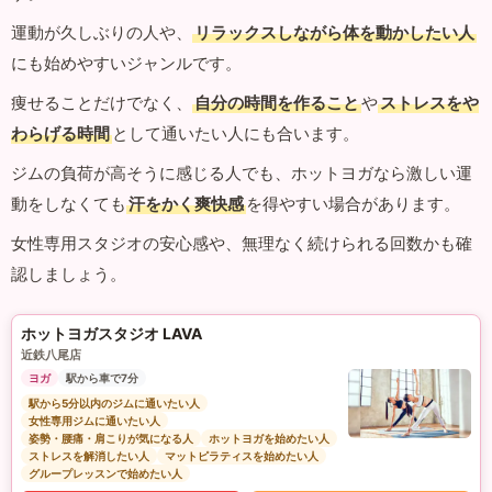
運動が久しぶりの人や、
リラックスしながら体を動かしたい人
にも始めやすいジャンルです。
痩せることだけでなく、
自分の時間を作ること
や
ストレスをや
わらげる時間
として通いたい人にも合います。
ジムの負荷が高そうに感じる人でも、ホットヨガなら激しい運
動をしなくても
汗をかく爽快感
を得やすい場合があります。
女性専用スタジオの安心感や、無理なく続けられる回数かも確
認しましょう。
ホットヨガスタジオ LAVA
近鉄八尾店
ヨガ
駅から車で7分
駅から5分以内のジムに通いたい人
女性専用ジムに通いたい人
姿勢・腰痛・肩こりが気になる人
ホットヨガを始めたい人
ストレスを解消したい人
マットピラティスを始めたい人
グループレッスンで始めたい人