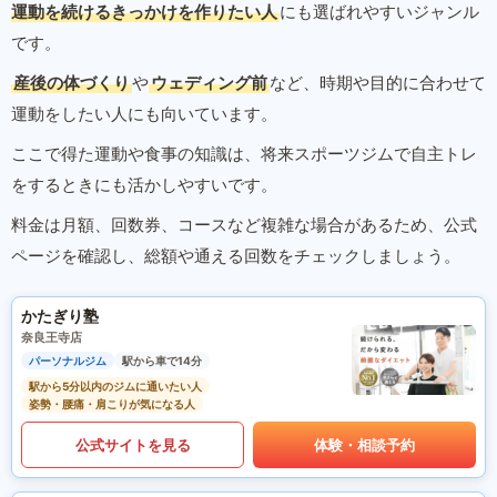
運動を続けるきっかけを作りたい人
にも選ばれやすいジャンル
です。
産後の体づくり
や
ウェディング前
など、時期や目的に合わせて
運動をしたい人にも向いています。
ここで得た運動や食事の知識は、将来スポーツジムで自主トレ
をするときにも活かしやすいです。
料金は月額、回数券、コースなど複雑な場合があるため、公式
ページを確認し、総額や通える回数をチェックしましょう。
かたぎり塾
奈良王寺店
パーソナルジム
駅から車で14分
駅から5分以内のジムに通いたい人
姿勢・腰痛・肩こりが気になる人
公式サイトを見る
体験・相談予約