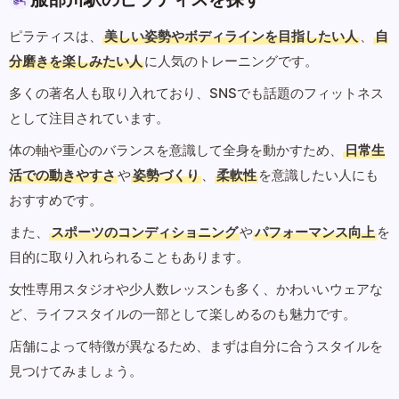
ピラティスは、
美しい姿勢やボディラインを目指したい人
、
自
分磨きを楽しみたい人
に人気のトレーニングです。
多くの著名人も取り入れており、SNSでも話題のフィットネス
として注目されています。
体の軸や重心のバランスを意識して全身を動かすため、
日常生
活での動きやすさ
や
姿勢づくり
、
柔軟性
を意識したい人にも
おすすめです。
また、
スポーツのコンディショニング
や
パフォーマンス向上
を
目的に取り入れられることもあります。
女性専用スタジオや少人数レッスンも多く、かわいいウェアな
ど、ライフスタイルの一部として楽しめるのも魅力です。
店舗によって特徴が異なるため、まずは自分に合うスタイルを
見つけてみましょう。