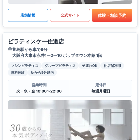
体験・相談予約
店舗情報
公式サイト
ピラティスケー住道店
萱島駅から車で9分
大阪府大東市赤井1ー2ー10 ポップタウン本館 1階
マシンピラティス
グループピラティス
子連れOK
他店舗利用
無料体験
駅から5分以内
営業時間
定休日
火・水・金 10:00〜22:00
毎週月曜日