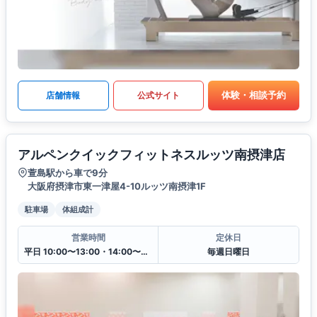
体験・相談予約
店舗情報
公式サイト
アルペンクイックフィットネスルッツ南摂津店
萱島駅から車で9分
大阪府摂津市東一津屋4-10ルッツ南摂津1F
駐車場
体組成計
営業時間
定休日
平日 10:00〜13:00・14:00〜20:00
毎週日曜日