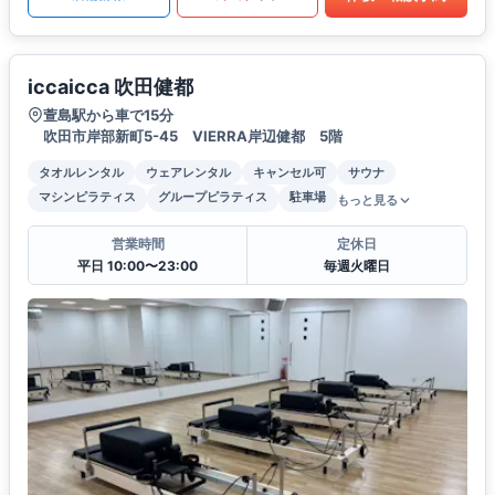
iccaicca 吹田健都
萱島駅から車で15分
吹田市岸部新町5-45 VIERRA岸辺健都 5階
タオルレンタル
ウェアレンタル
キャンセル可
サウナ
マシンピラティス
グループピラティス
駐車場
もっと見る
営業時間
定休日
平日 10:00〜23:00
毎週火曜日