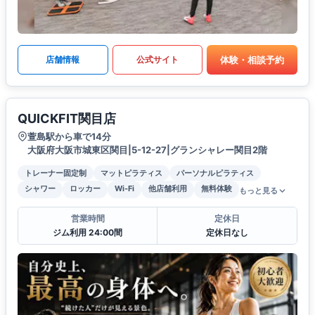
体験・相談予約
店舗情報
公式サイト
QUICKFIT関目店
萱島駅から車で14分
大阪府大阪市城東区関目|5-12-27|グランシャレー関目2階
トレーナー固定制
マットピラティス
パーソナルピラティス
シャワー
ロッカー
Wi-Fi
他店舗利用
無料体験
もっと見る
営業時間
定休日
ジム利用 24:00間
定休日なし