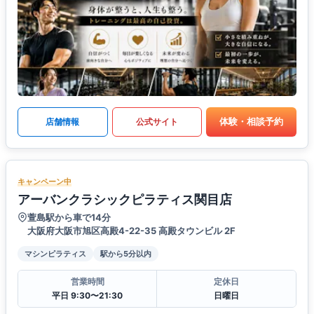
体験・相談予約
店舗情報
公式サイト
キャンペーン中
アーバンクラシックピラティス関目店
萱島駅から車で14分
大阪府大阪市旭区高殿4-22-35 高殿タウンビル 2F
マシンピラティス
駅から5分以内
営業時間
定休日
平日 9:30〜21:30
日曜日