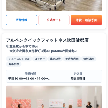
体験・相談予約
店舗情報
公式サイト
アルペンクイックフィットネス吹田健都店
萱島駅から車で16分
大阪府吹田市岸部新町3番33 patona吹田健都2F
シューズレンタル
ロッカー
体組成計
他店舗利用
無料体験
食事指導
営業時間
定休日
平日 10:00〜13:00・14:00〜20:00
毎週日曜日