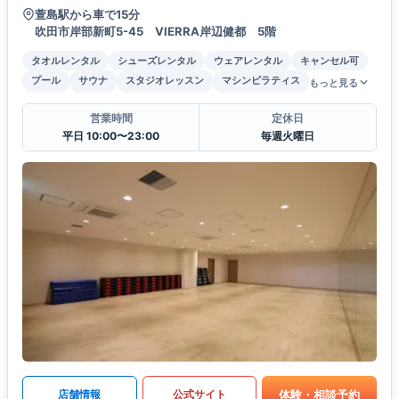
萱島駅から車で15分
吹田市岸部新町5-45 VIERRA岸辺健都 5階
タオルレンタル
シューズレンタル
ウェアレンタル
キャンセル可
プール
サウナ
スタジオレッスン
マシンピラティス
もっと見る
営業時間
定休日
平日 10:00〜23:00
毎週火曜日
体験・相談予約
店舗情報
公式サイト