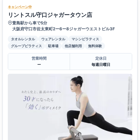
キャンペーン中
リントスル守口ジャガータウン店
萱島駅から車で5分
大阪府守口市佐太東町2ー6ー8ジャガーウエストビル3F
タオルレンタル
ウェアレンタル
マシンピラティス
グループピラティス
駐車場
他店舗利用
無料体験
営業時間
定休日
ー
毎週日曜日