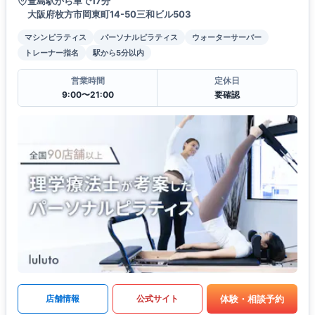
萱島駅から車で17分
大阪府枚方市岡東町14-50三和ビル503
マシンピラティス
パーソナルピラティス
ウォーターサーバー
トレーナー指名
駅から5分以内
営業時間
定休日
9:00〜21:00
要確認
体験・相談予約
店舗情報
公式サイト