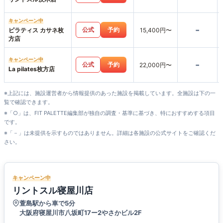
キャンペーン中
-
公式
予約
ピラティス カサネ枚
15,400円〜
方店
キャンペーン中
-
公式
予約
22,000円〜
La pilates枚方店
※上記には、施設運営者から情報提供のあった施設を掲載しています。全施設は下の一
覧で確認できます。
※「○」は、FIT PALETTE編集部が独自の調査・基準に基づき、特におすすめする項目
です。
※「－」は未提供を示すものではありません。詳細は各施設の公式サイトをご確認くだ
さい。
キャンペーン中
リントスル寝屋川店
萱島駅から車で5分
大阪府寝屋川市八坂町17ー2やさかビル2F