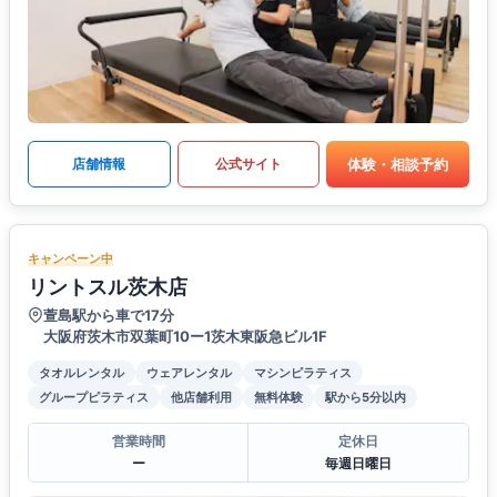
体験・相談予約
店舗情報
公式サイト
キャンペーン中
リントスル茨木店
萱島駅から車で17分
大阪府茨木市双葉町10ー1茨木東阪急ビル1F
タオルレンタル
ウェアレンタル
マシンピラティス
グループピラティス
他店舗利用
無料体験
駅から5分以内
営業時間
定休日
ー
毎週日曜日