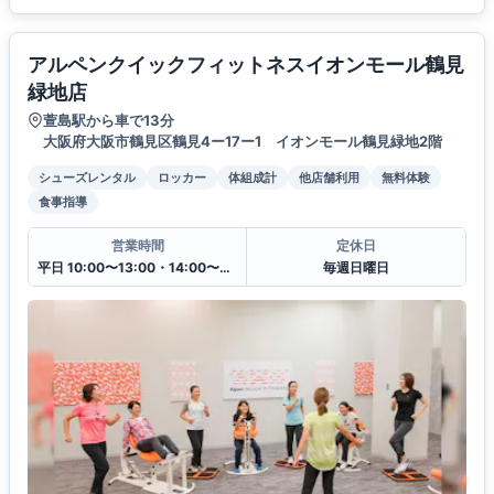
アルペンクイックフィットネスイオンモール鶴見
緑地店
萱島駅から車で13分
大阪府大阪市鶴見区鶴見4ー17ー1 イオンモール鶴見緑地2階
シューズレンタル
ロッカー
体組成計
他店舗利用
無料体験
食事指導
営業時間
定休日
平日 10:00〜13:00・14:00〜20:00
毎週日曜日