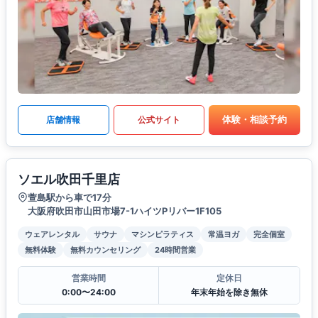
体験・相談予約
店舗情報
公式サイト
ソエル吹田千里店
萱島駅から車で17分
大阪府吹田市山田市場7-1ハイツPリバー1F105
ウェアレンタル
サウナ
マシンピラティス
常温ヨガ
完全個室
無料体験
無料カウンセリング
24時間営業
営業時間
定休日
0:00〜24:00
年末年始を除き無休