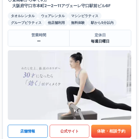
大阪府守口市本町2ー2ー11アヴェーレ守口駅前ビル6F
タオルレンタル
ウェアレンタル
マシンピラティス
グループピラティス
他店舗利用
無料体験
駅から5分以内
営業時間
定休日
ー
毎週日曜日
体験・相談予約
店舗情報
公式サイト