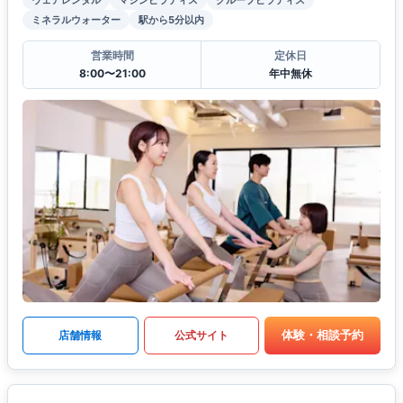
ウェアレンタル
マシンピラティス
グループピラティス
ミネラルウォーター
駅から5分以内
営業時間
定休日
8:00〜21:00
年中無休
体験・相談予約
店舗情報
公式サイト