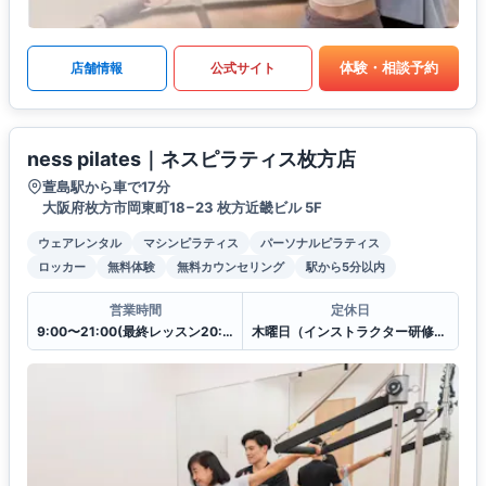
体験・相談予約
店舗情報
公式サイト
ness pilates｜ネスピラティス枚方店
萱島駅から車で17分
大阪府枚方市岡東町18−23 枚方近畿ビル 5F
ウェアレンタル
マシンピラティス
パーソナルピラティス
ロッカー
無料体験
無料カウンセリング
駅から5分以内
営業時間
定休日
9:00〜21:00(最終レッスン20:00スタート)
木曜日（インストラクター研修のため）