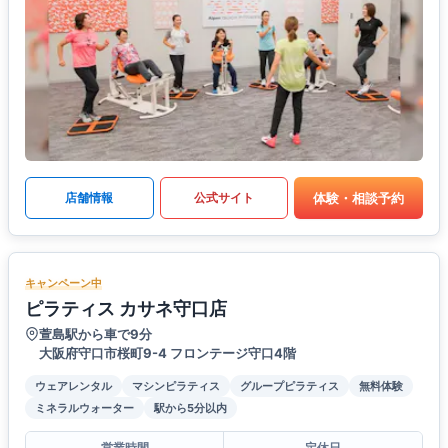
体験・相談予約
店舗情報
公式サイト
キャンペーン中
ピラティス カサネ守口店
萱島駅から車で9分
大阪府守口市桜町9-4 フロンテージ守口4階
ウェアレンタル
マシンピラティス
グループピラティス
無料体験
ミネラルウォーター
駅から5分以内
営業時間
定休日