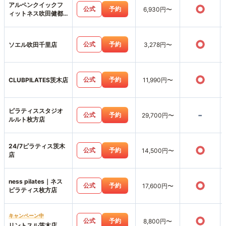
アルペンクイックフ
○
公式
予約
6,930円〜
ィットネス吹田健都
店
○
公式
予約
ソエル吹田千里店
3,278円〜
○
公式
予約
CLUBPILATES茨木店
11,990円〜
ピラティススタジオ
-
公式
予約
29,700円〜
ルルト枚方店
24/7ピラティス茨木
○
公式
予約
14,500円〜
店
ness pilates｜ネス
○
公式
予約
17,600円〜
ピラティス枚方店
キャンペーン中
○
公式
予約
8,800円〜
リントスル茨木店