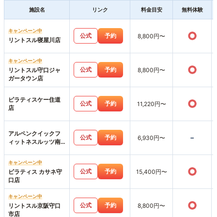
施設名
リンク
料金目安
無料体験
キャンペーン中
○
公式
予約
8,800円〜
リントスル寝屋川店
キャンペーン中
○
公式
予約
リントスル守口ジャ
8,800円〜
ガータウン店
ピラティスケー住道
○
公式
予約
11,220円〜
店
アルペンクイックフ
-
公式
予約
6,930円〜
ィットネスルッツ南
摂津店
キャンペーン中
○
公式
予約
ピラティス カサネ守
15,400円〜
口店
キャンペーン中
○
公式
予約
リントスル京阪守口
8,800円〜
市店