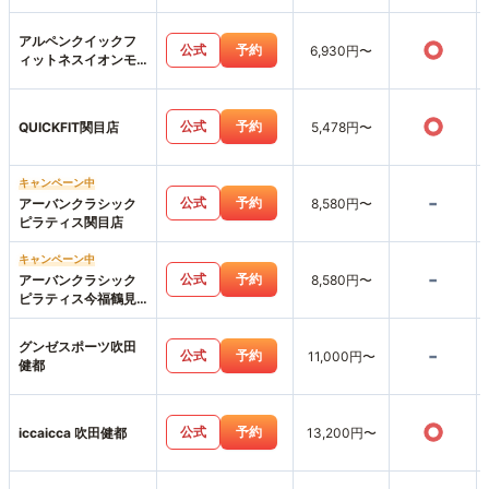
アルペンクイックフ
○
公式
予約
6,930円〜
ィットネスイオンモ
ール鶴見緑地店
○
公式
予約
QUICKFIT関目店
5,478円〜
キャンペーン中
-
公式
予約
アーバンクラシック
8,580円〜
ピラティス関目店
キャンペーン中
-
公式
予約
アーバンクラシック
8,580円〜
ピラティス今福鶴見
店
グンゼスポーツ吹田
-
公式
予約
11,000円〜
健都
○
公式
予約
iccaicca 吹田健都
13,200円〜