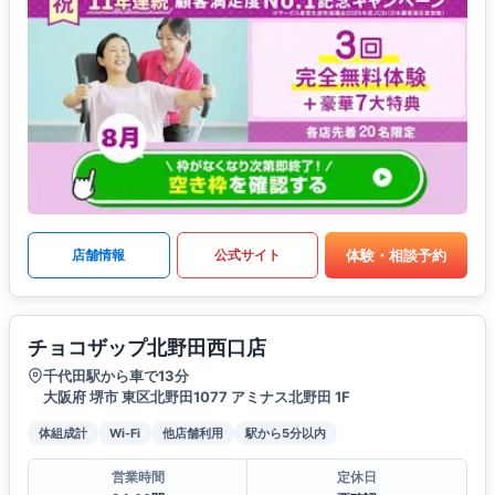
体験・相談予約
店舗情報
公式サイト
チョコザップ北野田西口店
千代田駅から車で13分
大阪府 堺市 東区北野田1077 アミナス北野田 1F
体組成計
Wi-Fi
他店舗利用
駅から5分以内
営業時間
定休日