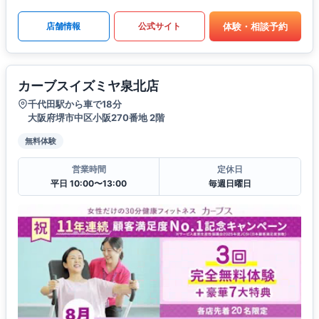
体験・相談予約
店舗情報
公式サイト
カーブスイズミヤ泉北店
千代田駅から車で18分
大阪府堺市中区小阪270番地 2階
無料体験
営業時間
定休日
平日 10:00〜13:00
毎週日曜日