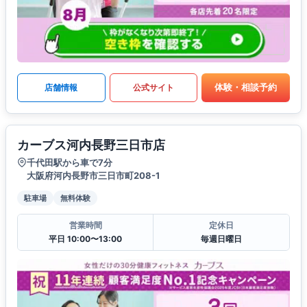
体験・相談予約
店舗情報
公式サイト
カーブス河内長野三日市店
千代田駅から車で7分
大阪府河内長野市三日市町208-1
駐車場
無料体験
営業時間
定休日
平日 10:00〜13:00
毎週日曜日