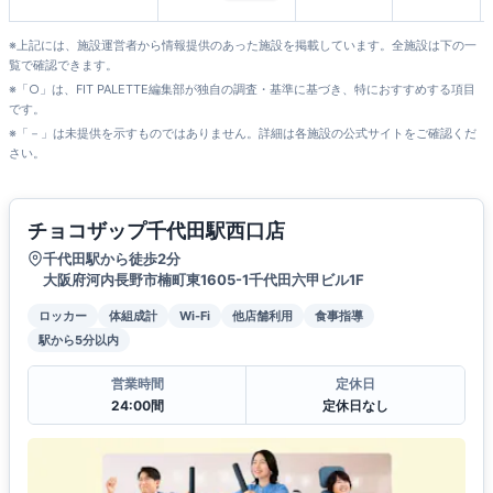
※上記には、施設運営者から情報提供のあった施設を掲載しています。全施設は下の一
覧で確認できます。
※「○」は、FIT PALETTE編集部が独自の調査・基準に基づき、特におすすめする項目
です。
※「－」は未提供を示すものではありません。詳細は各施設の公式サイトをご確認くだ
さい。
チョコザップ千代田駅西口店
千代田駅から徒歩2分
大阪府河内長野市楠町東1605-1千代田六甲ビル1F
ロッカー
体組成計
Wi-Fi
他店舗利用
食事指導
駅から5分以内
営業時間
定休日
24:00間
定休日なし