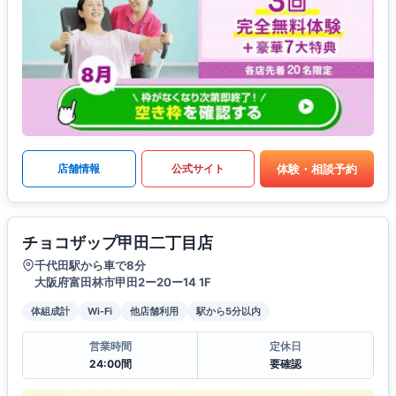
体験・相談予約
店舗情報
公式サイト
チョコザップ甲田二丁目店
千代田駅から車で8分
大阪府富田林市甲田2ー20ー14 1F
体組成計
Wi-Fi
他店舗利用
駅から5分以内
営業時間
定休日
24:00間
要確認