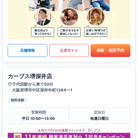
体験・相談予約
店舗情報
公式サイト
カーブス堺深井店
千代田駅から車で20分
大阪府堺市中区深井中町1384ー1
無料体験
営業時間
定休日
平日 10:00〜13:00
毎週日曜日