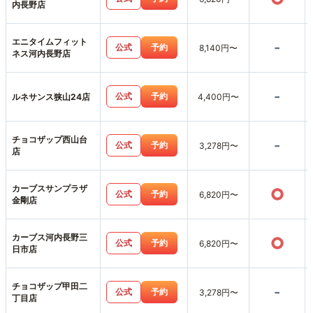
内長野店
エニタイムフィット
-
公式
予約
8,140円〜
ネス河内長野店
-
公式
予約
ルネサンス狭山24店
4,400円〜
チョコザップ西山台
-
公式
予約
3,278円〜
店
カーブスサンプラザ
○
公式
予約
6,820円〜
金剛店
カーブス河内長野三
○
公式
予約
6,820円〜
日市店
チョコザップ甲田二
-
公式
予約
3,278円〜
丁目店