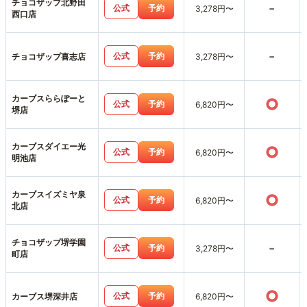
チョコザップ北野田
-
公式
予約
3,278円〜
西口店
-
公式
予約
チョコザップ喜志店
3,278円〜
カーブスららぽーと
○
公式
予約
6,820円〜
堺店
カーブスダイエー光
○
公式
予約
6,820円〜
明池店
カーブスイズミヤ泉
○
公式
予約
6,820円〜
北店
チョコザップ堺学園
-
公式
予約
3,278円〜
町店
○
公式
予約
カーブス堺深井店
6,820円〜