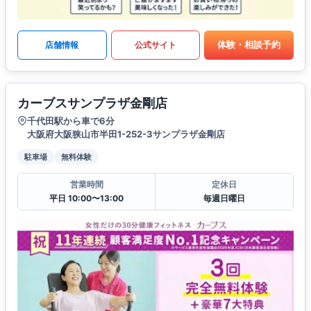
体験・相談予約
店舗情報
公式サイト
カーブスサンプラザ金剛店
千代田駅から車で6分
大阪府大阪狭山市半田1-252-3サンプラザ金剛店
駐車場
無料体験
営業時間
定休日
平日 10:00〜13:00
毎週日曜日