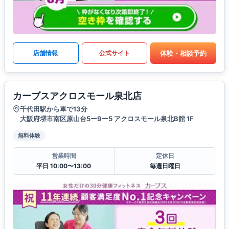
体験・相談予約
店舗情報
公式サイト
カーブスアクロスモール泉北店
千代田駅から車で13分
大阪府堺市南区原山台5ー9ー5 アクロスモール泉北B館 1F
無料体験
営業時間
定休日
平日 10:00〜13:00
毎週日曜日