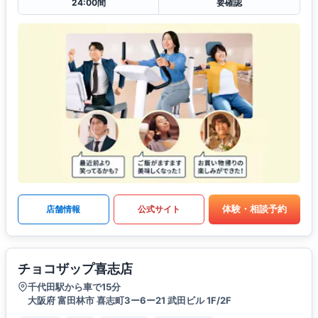
24:00間
要確認
体験・相談予約
店舗情報
公式サイト
チョコザップ喜志店
千代田駅から車で15分
大阪府 富田林市 喜志町3ー6ー21 武田ビル 1F/2F