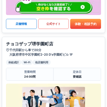
体験・相談予約
店舗情報
公式サイト
チョコザップ堺学園町店
千代田駅から車で20分
大阪府堺市中区学園町2ｰ20 D's学園町ビル 1F
体組成計
Wi-Fi
他店舗利用
営業時間
定休日
24:00間
要確認