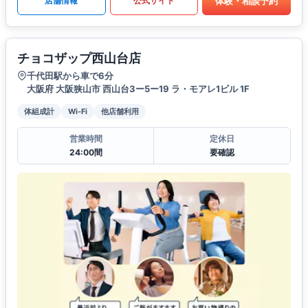
体験・相談予約
店舗情報
公式サイト
チョコザップ西山台店
千代田駅から車で6分
大阪府 大阪狭山市 西山台3ー5ー19 ラ・モアレ1ビル 1F
体組成計
Wi-Fi
他店舗利用
営業時間
定休日
24:00間
要確認