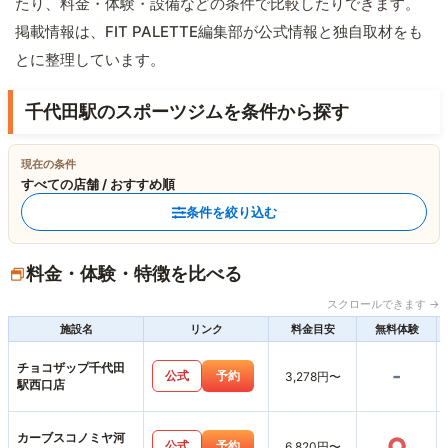
たり、料金・体験・設備などの条件で比較したりできます。
掲載情報は、FIT PALETTE編集部が公式情報と独自取材をも
とに整理しています。
千代田駅のスポーツジムを条件から探す
現在の条件
すべての店舗 / おすすめ順
条件を絞り込む
料金・体験・特徴を比べる
スクロールできます →
施設名
リンク
料金目安
無料体験
チョコザップ千代田
-
公式
予約
3,278円〜
駅西口店
カーブスコノミヤ河
○
公式
予約
6,820円〜