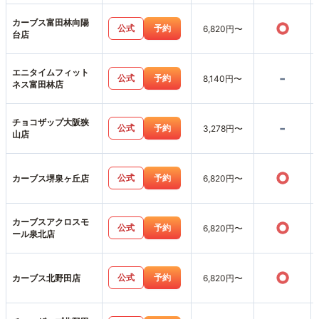
カーブス富田林向陽
○
公式
予約
6,820円〜
台店
エニタイムフィット
-
公式
予約
8,140円〜
ネス富田林店
チョコザップ大阪狭
-
公式
予約
3,278円〜
山店
○
公式
予約
カーブス堺泉ヶ丘店
6,820円〜
カーブスアクロスモ
○
公式
予約
6,820円〜
ール泉北店
○
公式
予約
カーブス北野田店
6,820円〜