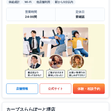
体組成計
Wi-Fi
他店舗利用
駅から5分以内
営業時間
定休日
24:00間
要確認
体験・相談予約
店舗情報
公式サイト
カーブスららぽーと堺店