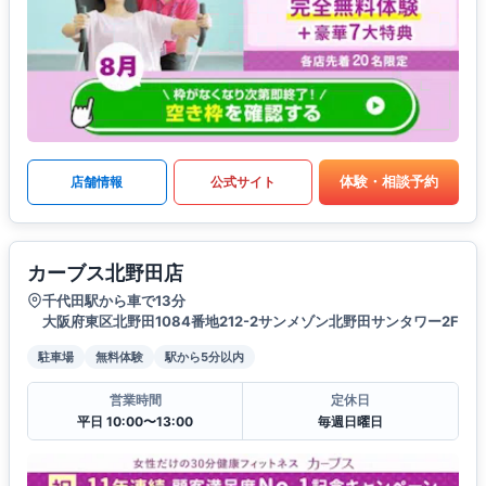
体験・相談予約
店舗情報
公式サイト
カーブス北野田店
千代田駅から車で13分
大阪府東区北野田1084番地212-2サンメゾン北野田サンタワー2F
駐車場
無料体験
駅から5分以内
営業時間
定休日
平日 10:00〜13:00
毎週日曜日