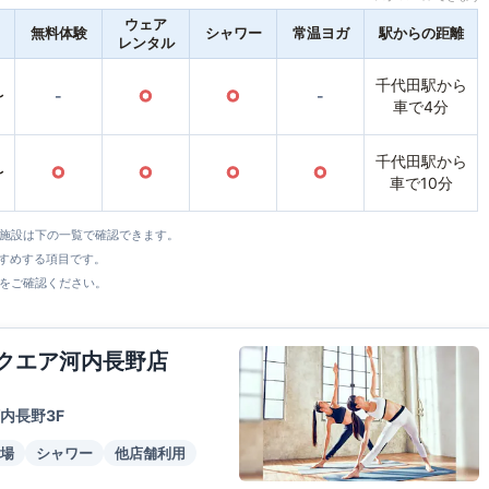
ウェア
無料体験
シャワー
常温ヨガ
駅からの距離
レンタル
千代田駅から
〜
-
○
○
-
車で4分
千代田駅から
〜
○
○
○
○
車で10分
全施設は下の一覧で確認できます。
すすめする項目です。
をご確認ください。
スクエア河内長野店
内長野3F
場
シャワー
他店舗利用