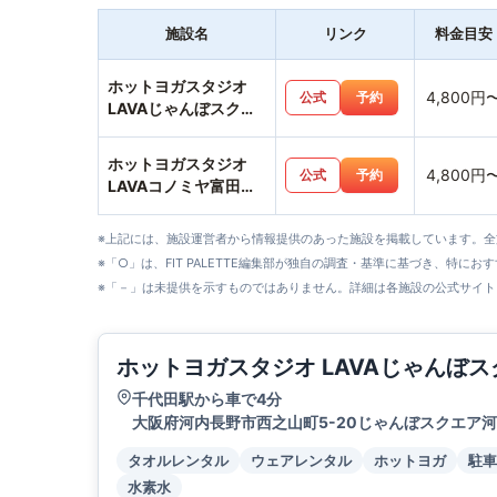
施設名
リンク
料金目安
ホットヨガスタジオ
4,800円
公式
予約
LAVAじゃんぼスクエ
ア河内長野店
ホットヨガスタジオ
4,800円
公式
予約
LAVAコノミヤ富田林
店
※上記には、施設運営者から情報提供のあった施設を掲載しています。
※「○」は、FIT PALETTE編集部が独自の調査・基準に基づき、特にお
※「－」は未提供を示すものではありません。詳細は各施設の公式サイト
ホットヨガスタジオ LAVAじゃんぼ
千代田駅から車で4分
大阪府河内長野市西之山町5-20じゃんぼスクエア河
タオルレンタル
ウェアレンタル
ホットヨガ
駐車
水素水