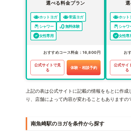
選べる料金プラン
選
ホットヨガ
常温ヨガ
ホット
シャワー
無料体験
シャワ
女性専用
女性専
おすすめコース料金
16,800円
お
公式サイトで見
公式サイ
体験・相談予約
る
る
上記の表は公式サイトに記載の情報をもとに作成
り、店舗によって内容が変わることもありますの
南魚崎駅のヨガを条件から探す