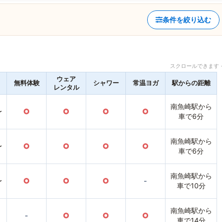
条件を絞り込む
スクロールできます 
ウェア
無料体験
シャワー
常温ヨガ
駅からの距離
レンタル
南魚崎駅から
〜
○
○
○
○
車で6分
南魚崎駅から
〜
○
○
○
○
車で6分
南魚崎駅から
〜
○
○
○
-
車で10分
南魚崎駅から
-
○
○
○
車で14分